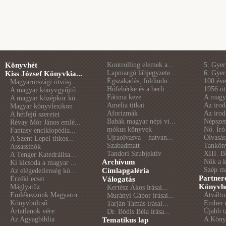
Könyvhét
Kontrolling elemek a...
5. Gye
Lapmargó lábjegyzete...
6. Gye
Kiss József Könyvkia...
Égszakadás, földindu...
100 éve 
Magyarországi ötvösj...
Hófehérke és a berli...
1956 öt
A magyar könyvgyűjtő...
Fátima keze
A magya
A magyar középkor kö...
Amelia titkai
Az irod
Magyar könyvlexikon
Aforizmák
Az irod
A hétfejű szeretet
Babák magyar népi vi...
Népszer
Révay Mór János emlé...
mókus könyvek
Nő. Író
Fantasy enciklopédia...
Újraolvasva – hatvan...
Olvasás
A Szent Lepel titkos...
Szabadmatt
Tankön
Assassinók
Tandori Szubjektív
XIII. B
A Tenger Katedrálisa...
Archívum
Nők a 
Ki kicsoda a magyar ...
Szép m
Címlapgaléria
Az elégedetlenség kö...
Partner
Érzéki ecset
Válogatás
Könyvhé
Máglyatűz
Kertész Ákos írásai...
Emlékezzünk Magyaror...
Átválto
Murányi Gábor írásai...
Könyvbölcső
Ember é
Tarján Tamás írásai...
Ártatlanok vére
Újabb t
Dr. Bódis Béla írása...
Az Agyagbiblia
A Könyv
Tematikus lap