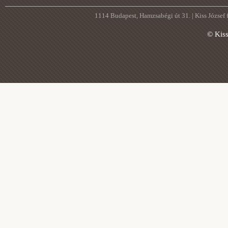
1114 Budapest, Hamzsabégi út 31. | Kiss József
© Kis