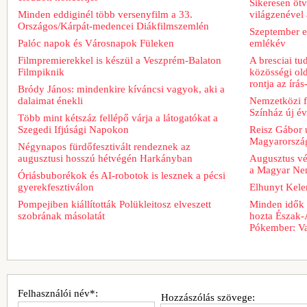
Sikeresen ötv
Minden eddiginél több versenyfilm a 33.
világzenével 
Országos/Kárpát-medencei Diákfilmszemlén
Szeptember e
Palóc napok és Városnapok Füleken
emlékév
Filmpremierekkel is készül a Veszprém-Balaton
A bresciai t
Filmpiknik
közösségi old
rontja az írá
Bródy János: mindenkire kíváncsi vagyok, aki a
dalaimat énekli
Nemzetközi fe
Színház új é
Több mint kétszáz fellépő várja a látogatókat a
Szegedi Ifjúsági Napokon
Reisz Gábor ú
Magyarorszá
Négynapos fürdőfesztivált rendeznek az
augusztusi hosszú hétvégén Harkányban
Augusztus vég
a Magyar Nem
Óriásbuborékok és AI-robotok is lesznek a pécsi
gyerekfesztiválon
Elhunyt Kele
Pompejiben kiállították Polükleitosz elveszett
Minden idők 
szobrának másolatát
hozta Észak-
Pókember: Va
Felhasználói név*:
Hozzászólás szövege: