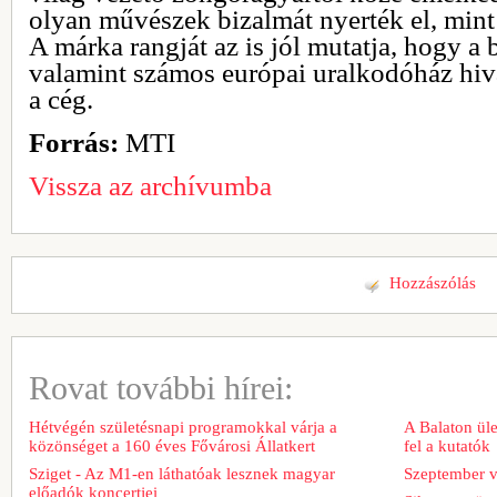
olyan művészek bizalmát nyerték el, mint 
A márka rangját az is jól mutatja, hogy a b
valamint számos európai uralkodóház hivat
a cég.
Forrás:
MTI
Vissza az archívumba
Hozzászólás
Rovat további hírei:
Hétvégén születésnapi programokkal várja a
A Balaton üle
közönséget a 160 éves Fővárosi Állatkert
fel a kutatók
Sziget - Az M1-en láthatóak lesznek magyar
Szeptember v
előadók koncertjei