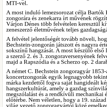
MTI-vel.
A most induló lemezsorozat célja Bartók
zongorára és zenekarra írt művének rögzít
Várjon Dénes több felvételen keresztül k
zeneszerző életművének teljes gazdagságá
A felvétel jelentőségét tovább növeli, ho
Bechstein-zongorán játszott és nagyra ért
sokszínű hangzását. A most készülő első
a szerző 2. és 3. zongoraversenyének felvé
majd a Rapszódia és a Scherzo op. 2 darab
A német C. Bechstein zongoragyár 1853-as
koncertzongorák egyik legnagyobb tekint
márka kezdettől fogva saját hangideált ké
hangszerkultúrát, amely a gazdag színvilá
megszólalást és a rendkívüli mechanikai 
előtérbe. Nem véletlen, hogy a 19. század
világ vezető zongoragyártói közé emelked