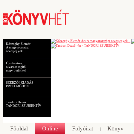
Kőszeghy Elemér
A magyarországi
ötvösjegyek...
Újszövetség
olvasást segítő
nagy betűkkel
SZERZŐI KIADÁS
PROFI MÓDON
Tandori Dezső
TANDORI SZUBJEKTÍV
Főoldal
Online
Folyóirat
Könyv