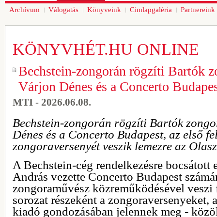
Archívum
Válogatás
Könyveink
Címlapgaléria
Partnereink
KÖNYVHÉT.HU ONLINE
Bechstein-zongorán rögzíti Bartók z
Várjon Dénes és a Concerto Budapes
MTI - 2026.06.08.
Bechstein-zongorán rögzíti Bartók zongo
Dénes és a Concerto Budapest, az első fel
zongoraversenyét veszik lemezre az Olasz
A Bechstein-cég rendelkezésre bocsátott 
András vezette Concerto Budapest számá
zongoraművész közreműködésével veszi f
sorozat részeként a zongoraversenyeket
kiadó gondozásában jelennek meg - közöl