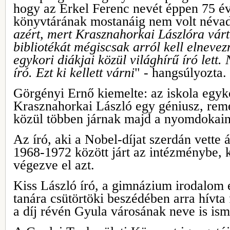
hogy az Erkel Ferenc nevét éppen 75 é
könyvtárának mostanáig nem volt névad
azért, mert Krasznahorkai Lászlóra vár
bibliotékát mégiscsak arról kell elnevez
egykori diákjai közül világhírű író lett.
író. Ezt ki kellett várni
" - hangsúlyozta.
Görgényi Ernő kiemelte: az iskola egyko
Krasznahorkai László egy géniusz, remé
közül többen járnak majd a nyomdokain
Az író, aki a Nobel-díjat szerdán vette
1968-1972 között járt az intézménybe,
végezve el azt.
Kiss László író, a gimnázium irodalom 
tanára csütörtöki beszédében arra hívta 
a díj révén Gyula városának neve is isme