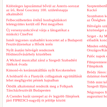
Különleges lapszámmal bővül az Asterix-sorozat
Szeptembertől
az író, René Goscinny 100. születésnapja
Kuckó
alkalmából
Szombaton ke
Felbecsülhetetlen értékű honfoglaláskori
az Őrségben
leletegyüttes került elő Pest megyében
Hétvégén szü
Új versenyszekcióval várja a látogatókat a
közönséget a 
miskolci CineFest
Sziget - Az 
Ismét ingyenes szabadtéri koncertet ad a Budapesti
előadók konce
Fesztiválzenekar a Hősök terén
Minden eddig
Nyílt ásatási hétvégét rendeznek
Országos/Kár
Hódmezővásárhely közelében
Palóc napok 
A Wicked musicallal zárul a Szegedi Szabadtéri
Filmpremiere
Játékok évada
Filmpiknik
Kimonó-és kerámiakiállítás nyílt Kecskeméten
Bródy János:
A holdsarló és a Fiastyúk csillagainak együttállását
dalaimat ének
lehet megfigyelni péntek hajnalban
Több mint két
Ötödik alkalommal rendezik meg a Folkpark
Szegedi Ifjú
Táncházfesztivált Budapesten
Négynapos fü
A Csendes barát szerepel az év legjobb filmjének
augusztusi h
járó FIPRESCI-nagydíj öt jelöltje között