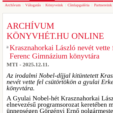
Archívum
Válogatás
Könyveink
Címlapgaléria
Partnereink
ARCHÍVUM
KÖNYVHÉT.HU ONLINE
Krasznahorkai László nevét vette f
Ferenc Gimnázium könyvtára
MTI - 2025.12.11.
Az irodalmi Nobel-díjjal kitüntetett Kra
nevét vette fel csütörtökön a gyulai E
könyvtára.
A Gyulai Nobel-hét Krasznahorkai Lászl
elnevezésű programsorozat keretében m
ünnepségen Görgényi Ernő polgármester