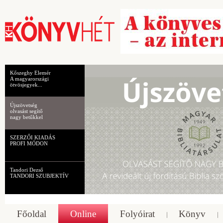
Kőszeghy Elemér
A magyarországi
ötvösjegyek...
Újszövetség
olvasást segítő
nagy betűkkel
SZERZŐI KIADÁS
PROFI MÓDON
Tandori Dezső
TANDORI SZUBJEKTÍV
Főoldal
Online
Folyóirat
Könyv