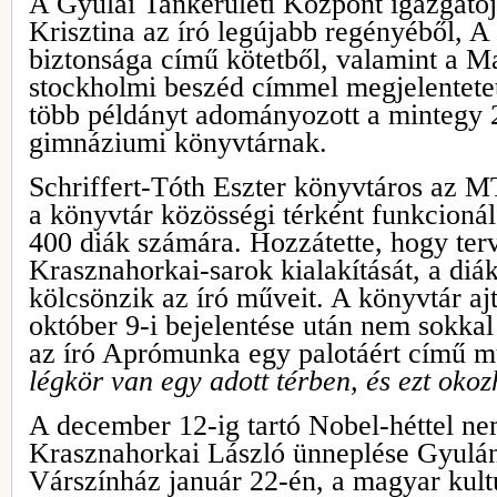
A Gyulai Tankerületi Központ igazgatój
Krisztina az író legújabb regényéből, 
biztonsága című kötetből, valamint a M
stockholmi beszéd címmel megjelentete
több példányt adományozott a mintegy 2
gimnáziumi könyvtárnak.
Schriffert-Tóth Eszter könyvtáros az 
a könyvtár közösségi térként funkcionál
400 diák számára. Hozzátette, hogy ter
Krasznahorkai-sarok kialakítását, a diá
kölcsönzik az író műveit. A könyvtár ajt
október 9-i bejelentése után nem sokkal 
az író Aprómunka egy palotáért című m
légkör van egy adott térben, és ezt ok
A december 12-ig tartó Nobel-héttel ne
Krasznahorkai László ünneplése Gyulán
Várszínház január 22-én, a magyar kult