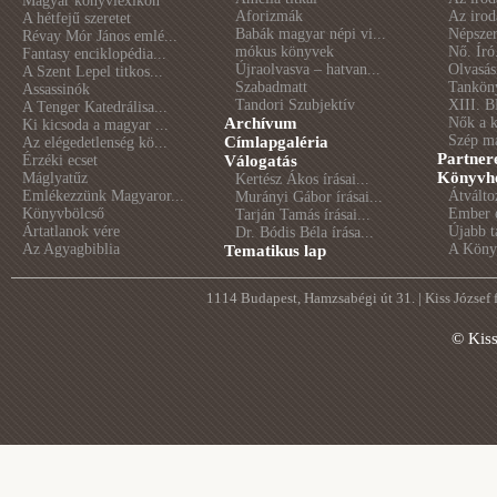
Magyar könyvlexikon
Aforizmák
Az irod
A hétfejű szeretet
Babák magyar népi vi...
Népszer
Révay Mór János emlé...
mókus könyvek
Nő. Író
Fantasy enciklopédia...
Újraolvasva – hatvan...
Olvasás
A Szent Lepel titkos...
Szabadmatt
Tankön
Assassinók
Tandori Szubjektív
XIII. B
A Tenger Katedrálisa...
Archívum
Nők a 
Ki kicsoda a magyar ...
Szép m
Címlapgaléria
Az elégedetlenség kö...
Partner
Érzéki ecset
Válogatás
Könyvhé
Máglyatűz
Kertész Ákos írásai...
Emlékezzünk Magyaror...
Átválto
Murányi Gábor írásai...
Könyvbölcső
Ember é
Tarján Tamás írásai...
Ártatlanok vére
Újabb t
Dr. Bódis Béla írása...
Az Agyagbiblia
A Könyv
Tematikus lap
1114 Budapest, Hamzsabégi út 31. | Kiss József
© Kis