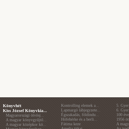
Könyvhét
Kontrolling elemek a...
5. Gye
Lapmargó lábjegyzete...
6. Gye
Kiss József Könyvkia...
Égszakadás, földindu...
100 éve 
Magyarországi ötvösj...
Hófehérke és a berli...
1956 öt
A magyar könyvgyűjtő...
Fátima keze
A magya
A magyar középkor kö...
Amelia titkai
Az irod