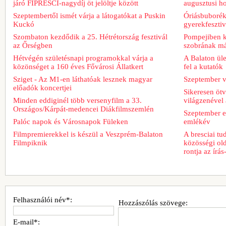
járó FIPRESCI-nagydíj öt jelöltje között
augusztusi h
Szeptembertől ismét várja a látogatókat a Puskin
Óriásbuboréko
Kuckó
gyerekfeszti
Szombaton kezdődik a 25. Hétrétország fesztivál
Pompejiben ki
az Őrségben
szobrának má
Hétvégén születésnapi programokkal várja a
A Balaton üle
közönséget a 160 éves Fővárosi Állatkert
fel a kutatók
Sziget - Az M1-en láthatóak lesznek magyar
Szeptember v
előadók koncertjei
Sikeresen ötv
Minden eddiginél több versenyfilm a 33.
világzenével 
Országos/Kárpát-medencei Diákfilmszemlén
Szeptember e
Palóc napok és Városnapok Füleken
emlékév
Filmpremierekkel is készül a Veszprém-Balaton
A bresciai t
Filmpiknik
közösségi old
rontja az írá
Felhasználói név*:
Hozzászólás szövege:
E-mail*: