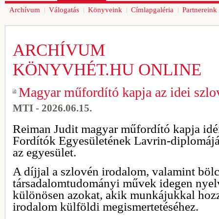
Archívum
Válogatás
Könyveink
Címlapgaléria
Partnereink
ARCHÍVUM
KÖNYVHÉT.HU ONLINE
Magyar műfordító kapja az idei szl
MTI - 2026.06.15.
Reiman Judit magyar műfordító kapja idé
Fordítók Egyesületének Lavrin-diplomáját 
az egyesület.
A díjjal a szlovén irodalom, valamint bölc
társadalomtudományi művek idegen nyelvű
különösen azokat, akik munkájukkal hozz
irodalom külföldi megismertetéséhez.