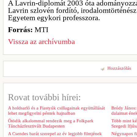
A Lavrin-diplomát 2003 óta adományozz
Lavrin szlovén fordító, irodalomtörténész
Egyetem egykori professzora.
Forrás:
MTI
Vissza az archívumba
Hozzászólás
Rovat további hírei:
A holdsarló és a Fiastyúk csillagainak együttállását
Bródy János:
lehet megfigyelni péntek hajnalban
dalaimat ének
Ötödik alkalommal rendezik meg a Folkpark
Több mint két
Táncházfesztivált Budapesten
Szegedi Ifjú
A Csendes barát szerepel az év legjobb filmjének
Négynapos fü