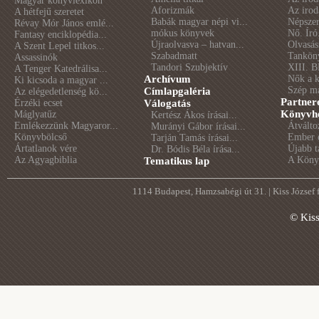
Magyar könyvlexikon
Aforizmák
Az irod
A hétfejű szeretet
Babák magyar népi vi...
Népszer
Révay Mór János emlé...
mókus könyvek
Nő. Író
Fantasy enciklopédia...
Újraolvasva – hatvan...
Olvasás
A Szent Lepel titkos...
Szabadmatt
Tankön
Assassinók
Tandori Szubjektív
XIII. B
A Tenger Katedrálisa...
Archívum
Nők a 
Ki kicsoda a magyar ...
Szép m
Címlapgaléria
Az elégedetlenség kö...
Partner
Érzéki ecset
Válogatás
Könyvhé
Máglyatűz
Kertész Ákos írásai...
Emlékezzünk Magyaror...
Átválto
Murányi Gábor írásai...
Könyvbölcső
Ember é
Tarján Tamás írásai...
Ártatlanok vére
Újabb t
Dr. Bódis Béla írása...
Az Agyagbiblia
A Könyv
Tematikus lap
1114 Budapest, Hamzsabégi út 31. | Kiss József
© Kis