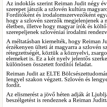
Az indoklás szerint Reiman Judit négy é
szerepet játszik a szlovén kultúra magyar
Fordítóként és irodalomszervezőként egyar
hogy a szlovén szerzők megjelenjenek a 
életben, illetve hogy magyar írók és költ
szerepeljenek szlovéniai irodalmi rendez
A méltatásban kiemelték, hogy Reiman J
érzékenyen ülteti át magyarra a szlovén 
rétegzettségét, köztük a köznyelvi, zsarg
elemeket is. Ez a két nyelv jelentős szerk
különösen összetett fordítói feladat.
Reiman Judit az ELTE Bölcsészettudomán
lengyel szakon végzett. Szlovén és lengy
fordít.
Az elismerést a jövő héten adják át Ljubl
beszélgetést is rendeznek a Reiman Juditt