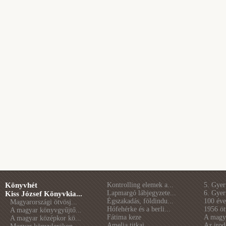
Könyvhét
Kontrolling elemek a...
5. Gye
Lapmargó lábjegyzete...
6. Gye
Kiss József Könyvkia...
Égszakadás, földindu...
100 éve 
Magyarországi ötvösj...
Hófehérke és a berli...
1956 öt
A magyar könyvgyűjtő...
Fátima keze
A magya
A magyar középkor kö...
Amelia titkai
Az irod