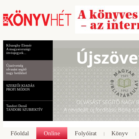
Kőszeghy Elemér
A magyarországi
ötvösjegyek...
Újszövetség
olvasást segítő
nagy betűkkel
SZERZŐI KIADÁS
PROFI MÓDON
Tandori Dezső
TANDORI SZUBJEKTÍV
Főoldal
Online
Folyóirat
Könyv