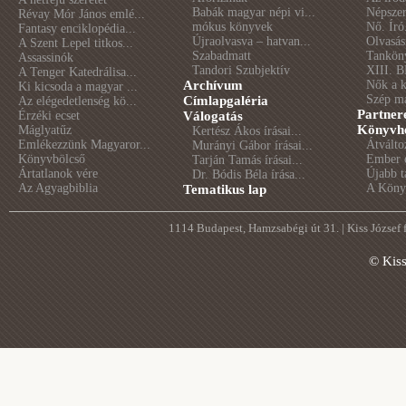
Babák magyar népi vi...
Népszer
Révay Mór János emlé...
mókus könyvek
Nő. Író
Fantasy enciklopédia...
Újraolvasva – hatvan...
Olvasás
A Szent Lepel titkos...
Szabadmatt
Tankön
Assassinók
Tandori Szubjektív
XIII. B
A Tenger Katedrálisa...
Archívum
Nők a 
Ki kicsoda a magyar ...
Szép m
Címlapgaléria
Az elégedetlenség kö...
Partner
Érzéki ecset
Válogatás
Könyvhé
Máglyatűz
Kertész Ákos írásai...
Emlékezzünk Magyaror...
Átválto
Murányi Gábor írásai...
Könyvbölcső
Ember é
Tarján Tamás írásai...
Ártatlanok vére
Újabb t
Dr. Bódis Béla írása...
Az Agyagbiblia
A Könyv
Tematikus lap
1114 Budapest, Hamzsabégi út 31. | Kiss József
© Kis