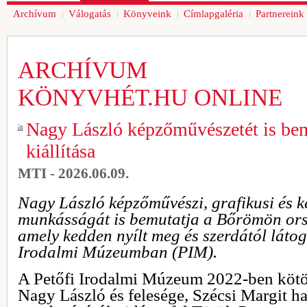
Archívum
Válogatás
Könyveink
Címlapgaléria
Partnereink
ARCHÍVUM
KÖNYVHÉT.HU ONLINE
Nagy László képzőművészetét is bem
kiállítása
MTI - 2026.06.09.
Nagy László képzőművészi, grafikusi és k
munkásságát is bemutatja a Bőrömön orsz
amely kedden nyílt meg és szerdától látog
Irodalmi Múzeumban (PIM).
A Petőfi Irodalmi Múzeum 2022-ben kötött
Nagy László és felesége, Szécsi Margit 