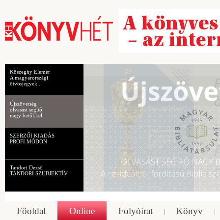
Kőszeghy Elemér
A magyarországi
ötvösjegyek...
Újszövetség
olvasást segítő
nagy betűkkel
SZERZŐI KIADÁS
PROFI MÓDON
Tandori Dezső
TANDORI SZUBJEKTÍV
Főoldal
Online
Folyóirat
Könyv