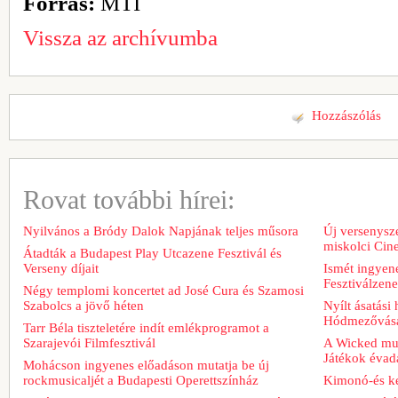
Forrás:
MTI
Vissza az archívumba
Hozzászólás
Rovat további hírei:
Nyilvános a Bródy Dalok Napjának teljes műsora
Új versenysze
miskolci Cin
Átadták a Budapest Play Utcazene Fesztivál és
Verseny díjait
Ismét ingyene
Fesztiválzen
Négy templomi koncertet ad José Cura és Szamosi
Szabolcs a jövő héten
Nyílt ásatási
Hódmezővásá
Tarr Béla tiszteletére indít emlékprogramot a
Szarajevói Filmfesztivál
A Wicked musi
Játékok évad
Mohácson ingyenes előadáson mutatja be új
rockmusicaljét a Budapesti Operettszínház
Kimonó-és ke