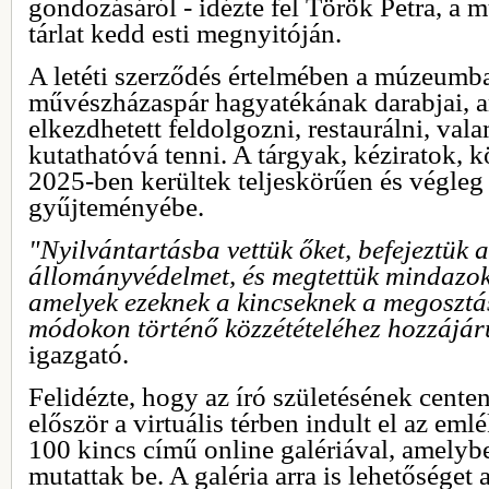
gondozásáról - idézte fel Török Petra, a 
tárlat kedd esti megnyitóján.
A letéti szerződés értelmében a múzeumba
művészházaspár hagyatékának darabjai, 
elkezdhetett feldolgozni, restaurálni, val
kutathatóvá tenni. A tárgyak, kéziratok, 
2025-ben kerültek teljeskörűen és végle
gyűjteményébe.
"Nyilvántartásba vettük őket, befejeztük a
állományvédelmet, és megtettük mindazoka
amelyek ezeknek a kincseknek a megosztá
módokon történő közzétételéhez hozzájá
igazgató.
Felidézte, hogy az író születésének cent
először a virtuális térben indult el az em
100 kincs című online galériával, amely
mutattak be. A galéria arra is lehetőséget 