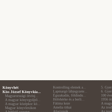
Könyvhét
Kontrolling elemek a...
5. Gye
Lapmargó lábjegyzete...
6. Gye
Kiss József Könyvkia...
Égszakadás, földindu...
100 éve 
Magyarországi ötvösj...
Hófehérke és a berli...
1956 öt
A magyar könyvgyűjtő...
Fátima keze
A magya
A magyar középkor kö...
Amelia titkai
Az irod
Magyar könyvlexikon
Aforizmák
Az irod
A hétfejű szeretet