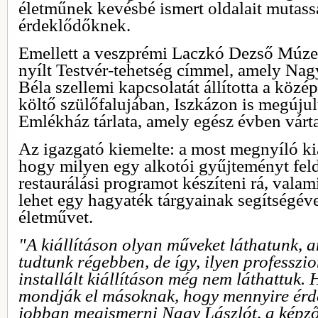
életműnek kevésbé ismert oldalait mutass
érdeklődőknek.
Emellett a veszprémi Laczkó Dezső Múze
nyílt Testvér-tehetség címmel, amely Na
Béla szellemi kapcsolatát állította a közé
költő szülőfalujában, Iszkázon is megúju
Emlékház tárlata, amely egész évben várt
Az igazgató kiemelte: a most megnyíló kiál
hogy milyen egy alkotói gyűjteményt feldo
restaurálási programot készíteni rá, vala
lehet egy hagyaték tárgyainak segítségév
életművet.
"A kiállításon olyan műveket láthatunk, a
tudtunk régebben, de így, ilyen professzi
installált kiállításon még nem láthattuk.
mondják el másoknak, hogy mennyire érde
jobban megismerni Nagy Lászlót, a képző