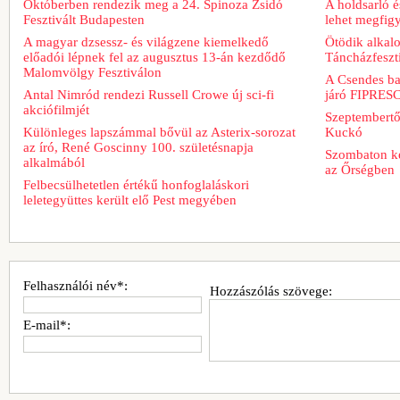
Októberben rendezik meg a 24. Spinoza Zsidó
A holdsarló é
Fesztivált Budapesten
lehet megfig
A magyar dzsessz- és világzene kiemelkedő
Ötödik alkal
előadói lépnek fel az augusztus 13-án kezdődő
Táncházfeszt
Malomvölgy Fesztiválon
A Csendes bar
Antal Nimród rendezi Russell Crowe új sci-fi
járó FIPRESCI
akciófilmjét
Szeptembertől
Különleges lapszámmal bővül az Asterix-sorozat
Kuckó
az író, René Goscinny 100. születésnapja
Szombaton ke
alkalmából
az Őrségben
Felbecsülhetetlen értékű honfoglaláskori
leletegyüttes került elő Pest megyében
Felhasználói név*:
Hozzászólás szövege:
E-mail*: