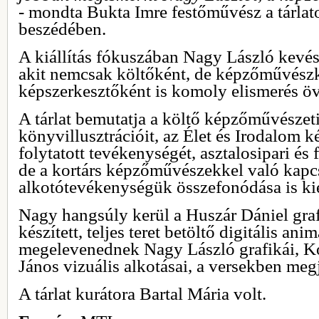
- mondta Bukta Imre festőművész a tárlat
beszédében.
A kiállítás fókuszában Nagy László kevésb
akit nemcsak költőként, de képzőművészk
képszerkesztőként is komoly elismerés öv
A tárlat bemutatja a költő képzőművészeti
könyvillusztrációit, az Élet és Irodalom 
folytatott tevékenységét, asztalosipari és
de a kortárs képzőművészekkel való kapcs
alkotótevékenységük összefonódása is kie
Nagy hangsúly kerül a Huszár Dániel graf
készített, teljes teret betöltő digitális an
megelevenednek Nagy László grafikái, K
János vizuális alkotásai, a versekben megj
A tárlat kurátora Bartal Mária volt.