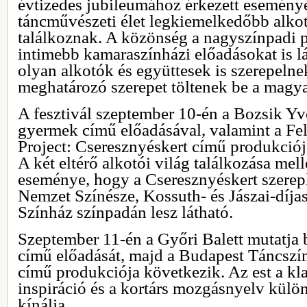
évtizedes jubileumához érkezett eseménye
táncművészeti élet legkiemelkedőbb alkotó
találkoznak. A közönség a nagyszínpadi 
intimebb kamaraszínházi előadásokat is l
olyan alkotók és együttesek is szerepelnek
meghatározó szerepet töltenek be a magy
A fesztivál szeptember 10-én a Bozsik Yve
gyermek című előadásával, valamint a Fel
Project: Cseresznyéskert című produkciój
A két eltérő alkotói világ találkozása mell
eseménye, hogy a Cseresznyéskert szerep
Nemzet Színésze, Kossuth- és Jászai-díja
Színház színpadán lesz látható.
Szeptember 11-én a Győri Balett mutatja b
című előadását, majd a Budapest Táncszí
című produkciója következik. Az est a kl
inspiráció és a kortárs mozgásnyelv külön
kínálja.