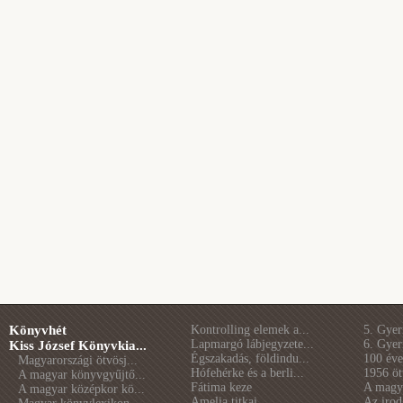
Könyvhét
Kontrolling elemek a...
5. Gye
Lapmargó lábjegyzete...
6. Gye
Kiss József Könyvkia...
Égszakadás, földindu...
100 éve 
Magyarországi ötvösj...
Hófehérke és a berli...
1956 öt
A magyar könyvgyűjtő...
Fátima keze
A magya
A magyar középkor kö...
Amelia titkai
Az irod