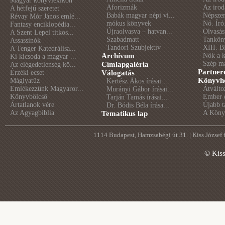
Magyar könyvlexikon
Aforizmák
Az irod
A hétfejű szeretet
Babák magyar népi vi...
Népszer
Révay Mór János emlé...
mókus könyvek
Nő. Író
Fantasy enciklopédia...
Újraolvasva – hatvan...
Olvasás
A Szent Lepel titkos...
Szabadmatt
Tankön
Assassinók
Tandori Szubjektív
XIII. B
A Tenger Katedrálisa...
Archívum
Nők a 
Ki kicsoda a magyar ...
Szép m
Címlapgaléria
Az elégedetlenség kö...
Partner
Érzéki ecset
Válogatás
Könyvhé
Máglyatűz
Kertész Ákos írásai...
Emlékezzünk Magyaror...
Átválto
Murányi Gábor írásai...
Könyvbölcső
Ember é
Tarján Tamás írásai...
Ártatlanok vére
Újabb t
Dr. Bódis Béla írása...
Az Agyagbiblia
A Könyv
Tematikus lap
1114 Budapest, Hamzsabégi út 31. | Kiss József
© Kis