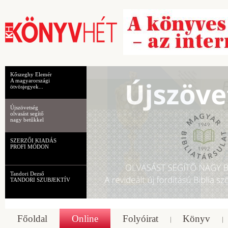
Kőszeghy Elemér
A magyarországi
ötvösjegyek...
Újszövetség
olvasást segítő
nagy betűkkel
SZERZŐI KIADÁS
PROFI MÓDON
Tandori Dezső
TANDORI SZUBJEKTÍV
Főoldal
Online
Folyóirat
Könyv