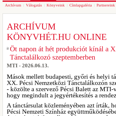
Archívum
Válogatás
Könyveink
Címlapgaléria
Partnereink
ARCHÍVUM
KÖNYVHÉT.HU ONLINE
Öt napon át hét produkciót kínál a 
Tánctalálkozó szeptemberben
MTI - 2026.06.13.
Mások mellett budapesti, győri és helyi t
XX. Pécsi Nemzetközi Tánctalálkozón sz
- közölte a szervező Pécsi Balett az MTI-
hogy megindult a jegyértékesítés a rende
A tánctársulat közleményében azt írták, ho
Pécsi Nemzeti Színház együttműködésébe