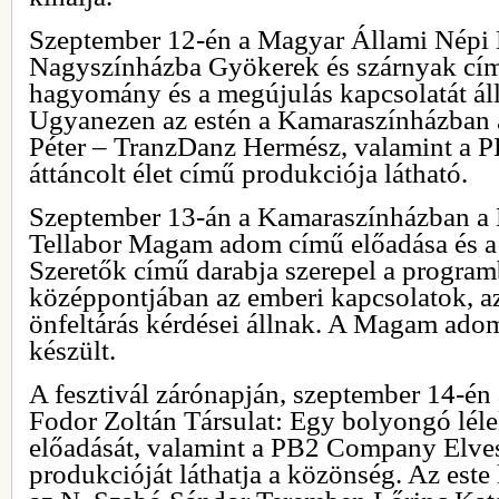
Szeptember 12-én a Magyar Állami Népi E
Nagyszínházba Gyökerek és szárnyak cím
hagyomány és a megújulás kapcsolatát áll
Ugyanezen az estén a Kamaraszínházban
Péter – TranzDanz Hermész, valamint a
áttáncolt élet című produkciója látható.
Szeptember 13-án a Kamaraszínházban a
Tellabor Magam adom című előadása és
Szeretők című darabja szerepel a program
középpontjában az emberi kapcsolatok, az 
önfeltárás kérdései állnak. A Magam ado
készült.
A fesztivál zárónapján, szeptember 14-én
Fodor Zoltán Társulat: Egy bolyongó lél
előadását, valamint a PB2 Company Elve
produkcióját láthatja a közönség. Az est