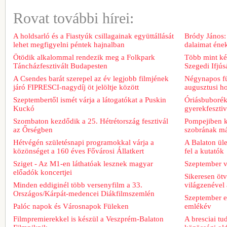
Rovat további hírei:
A holdsarló és a Fiastyúk csillagainak együttállását
Bródy János:
lehet megfigyelni péntek hajnalban
dalaimat ének
Ötödik alkalommal rendezik meg a Folkpark
Több mint két
Táncházfesztivált Budapesten
Szegedi Ifjú
A Csendes barát szerepel az év legjobb filmjének
Négynapos fü
járó FIPRESCI-nagydíj öt jelöltje között
augusztusi h
Szeptembertől ismét várja a látogatókat a Puskin
Óriásbuboréko
Kuckó
gyerekfeszti
Szombaton kezdődik a 25. Hétrétország fesztivál
Pompejiben ki
az Őrségben
szobrának má
Hétvégén születésnapi programokkal várja a
A Balaton üle
közönséget a 160 éves Fővárosi Állatkert
fel a kutatók
Sziget - Az M1-en láthatóak lesznek magyar
Szeptember v
előadók koncertjei
Sikeresen ötv
Minden eddiginél több versenyfilm a 33.
világzenével 
Országos/Kárpát-medencei Diákfilmszemlén
Szeptember e
Palóc napok és Városnapok Füleken
emlékév
Filmpremierekkel is készül a Veszprém-Balaton
A bresciai t