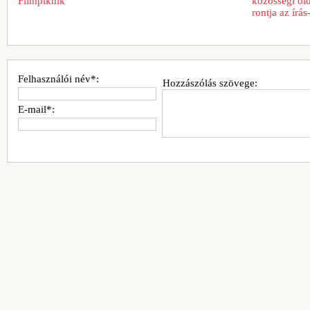
Filmpiknik
közösségi old
rontja az írá
Felhasználói név*:
Hozzászólás szövege:
E-mail*: