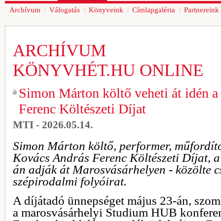
Archívum
Válogatás
Könyveink
Címlapgaléria
Partnereink
ARCHÍVUM
KÖNYVHÉT.HU ONLINE
Simon Márton költő veheti át idén 
Ferenc Költészeti Díjat
MTI - 2026.05.14.
Simon Márton költő, performer, műfordító
Kovács András Ferenc Költészeti Díjat, a 
án adják át Marosvásárhelyen - közölte c
szépirodalmi folyóirat.
A díjátadó ünnepséget május 23-án, szomb
a marosvásárhelyi Studium HUB konferenc