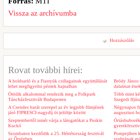
Forrás:
MTI
Vissza az archívumba
Hozzászólás
Rovat további hírei:
A holdsarló és a Fiastyúk csillagainak együttállását
Bródy János:
lehet megfigyelni péntek hajnalban
dalaimat ének
Ötödik alkalommal rendezik meg a Folkpark
Több mint két
Táncházfesztivált Budapesten
Szegedi Ifjú
A Csendes barát szerepel az év legjobb filmjének
Négynapos fü
járó FIPRESCI-nagydíj öt jelöltje között
augusztusi h
Szeptembertől ismét várja a látogatókat a Puskin
Óriásbuboréko
Kuckó
gyerekfeszti
Szombaton kezdődik a 25. Hétrétország fesztivál
Pompejiben ki
az Őrségben
szobrának má