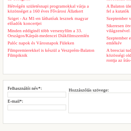
Hétvégén születésnapi programokkal várja a
A Balaton üle
közönséget a 160 éves Fővárosi Állatkert
fel a kutatók
Sziget - Az M1-en láthatóak lesznek magyar
Szeptember v
előadók koncertjei
Sikeresen ötv
Minden eddiginél több versenyfilm a 33.
világzenével 
Országos/Kárpát-medencei Diákfilmszemlén
Szeptember e
Palóc napok és Városnapok Füleken
emlékév
Filmpremierekkel is készül a Veszprém-Balaton
A bresciai t
Filmpiknik
közösségi old
rontja az írá
Felhasználói név*:
Hozzászólás szövege:
E-mail*: