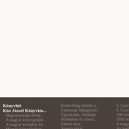
Könyvhét
Kontrolling elemek a...
5. Gye
Lapmargó lábjegyzete...
6. Gye
Kiss József Könyvkia...
Égszakadás, földindu...
100 éve 
Magyarországi ötvösj...
Hófehérke és a berli...
1956 öt
A magyar könyvgyűjtő...
Fátima keze
A magya
A magyar középkor kö...
Amelia titkai
Az irod