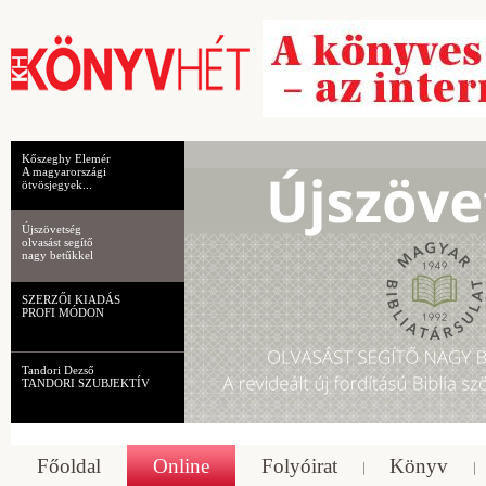
Kőszeghy Elemér
A magyarországi
ötvösjegyek...
Újszövetség
olvasást segítő
nagy betűkkel
SZERZŐI KIADÁS
PROFI MÓDON
Tandori Dezső
TANDORI SZUBJEKTÍV
Főoldal
Online
Folyóirat
Könyv