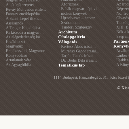
Magyar könyvlexikon
Aforizmák
Az irod
A hétfejű szeretet
Babák magyar népi vi...
Népszer
Révay Mór János emlé...
mókus könyvek
Nő. Író
Fantasy enciklopédia...
Újraolvasva – hatvan...
Olvasás
A Szent Lepel titkos...
Szabadmatt
Tankön
Assassinók
Tandori Szubjektív
XIII. B
A Tenger Katedrálisa...
Archívum
Nők a 
Ki kicsoda a magyar ...
Szép m
Címlapgaléria
Az elégedetlenség kö...
Partner
Érzéki ecset
Válogatás
Könyvhé
Máglyatűz
Kertész Ákos írásai...
Emlékezzünk Magyaror...
Átválto
Murányi Gábor írásai...
Könyvbölcső
Ember é
Tarján Tamás írásai...
Ártatlanok vére
Újabb t
Dr. Bódis Béla írása...
Az Agyagbiblia
A Könyv
Tematikus lap
1114 Budapest, Hamzsabégi út 31. | Kiss József
© Kis