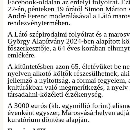
Facebook-oldalán az erdélyi folyóirat. Ez
22-én, pénteken 19 órától Simon Márton sz
André Ferenc moderálásával a Látó maros
rendezvénytermében.
A Látó szépirodalmi folyóirat és a maros
György Alapítvány 2024-ben alapított költ
főszerkesztője, a 64 éves korában elhun
emlékére.
A kitüntetésben azon 65. életévüket be ne
nyelven alkotó költők részesülhetnek, ak
jellemző a nyitottság, a formai fegyelem, 
kultúrákban való megmerítkezés, a nyelv 
társadalmi-közéleti érzékenység.
A 3000 eurós (kb. egymillió forint) elismer
évenként egyszer, Marosvásárhelyen adjá
kuratórium döntése alapján.