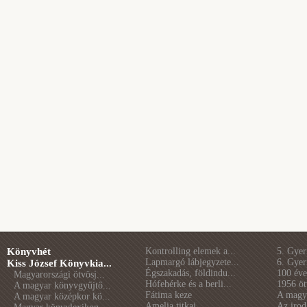
Könyvhét
Kontrolling elemek a...
5. Gye
Lapmargó lábjegyzete...
6. Gye
Kiss József Könyvkia...
Égszakadás, földindu...
100 éve 
Magyarországi ötvösj...
Hófehérke és a berli...
1956 öt
A magyar könyvgyűjtő...
Fátima keze
A magya
A magyar középkor kö...
Amelia titkai
Az irod