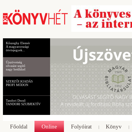
Kőszeghy Elemér
A magyarországi
ötvösjegyek...
Újszövetség
olvasást segítő
nagy betűkkel
SZERZŐI KIADÁS
PROFI MÓDON
Tandori Dezső
TANDORI SZUBJEKTÍV
Főoldal
Online
Folyóirat
Könyv