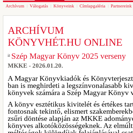
Archívum
Válogatás
Könyveink
Címlapgaléria
Partnereink
ARCHÍVUM
KÖNYVHÉT.HU ONLINE
Szép Magyar Könyv 2025 verseny
MKKE - 2026.01.20.
A Magyar Könyvkiadók és Könyvterjeszt
ban is meghirdeti a legszínvonalasabb ki
könyvek számára a Szép Magyar Könyv v
A könyv esztétikus kivitelét és értékes ta
fontosnak tekintő, elismert szakemberekb
zsűri döntése alapján az MKKE adományoz
könyves alkotóközösségeknek. Az elmúlt
méltóságok különdíjak felajánlásával csa