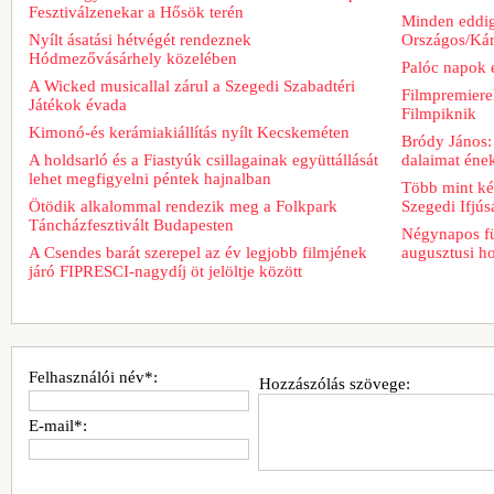
Fesztiválzenekar a Hősök terén
Minden eddig
Nyílt ásatási hétvégét rendeznek
Országos/Kár
Hódmezővásárhely közelében
Palóc napok 
A Wicked musicallal zárul a Szegedi Szabadtéri
Filmpremiere
Játékok évada
Filmpiknik
Kimonó-és kerámiakiállítás nyílt Kecskeméten
Bródy János:
A holdsarló és a Fiastyúk csillagainak együttállását
dalaimat ének
lehet megfigyelni péntek hajnalban
Több mint két
Ötödik alkalommal rendezik meg a Folkpark
Szegedi Ifjú
Táncházfesztivált Budapesten
Négynapos fü
A Csendes barát szerepel az év legjobb filmjének
augusztusi h
járó FIPRESCI-nagydíj öt jelöltje között
Felhasználói név*:
Hozzászólás szövege:
E-mail*: