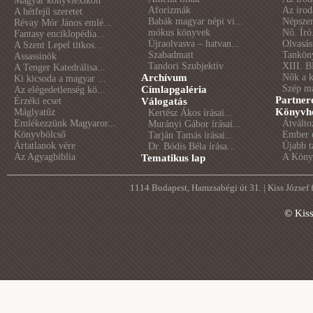
Magyar könyvlexikon
Aforizmák
Az irod
A hétfejű szeretet
Babák magyar népi vi...
Népszer
Révay Mór János emlé...
mókus könyvek
Nő. Író
Fantasy enciklopédia...
Újraolvasva – hatvan...
Olvasás
A Szent Lepel titkos...
Szabadmatt
Tankön
Assassinók
Tandori Szubjektív
XIII. B
A Tenger Katedrálisa...
Archívum
Nők a 
Ki kicsoda a magyar ...
Szép m
Címlapgaléria
Az elégedetlenség kö...
Partner
Érzéki ecset
Válogatás
Könyvhé
Máglyatűz
Kertész Ákos írásai...
Emlékezzünk Magyaror...
Átválto
Murányi Gábor írásai...
Könyvbölcső
Ember é
Tarján Tamás írásai...
Ártatlanok vére
Újabb t
Dr. Bódis Béla írása...
Az Agyagbiblia
A Könyv
Tematikus lap
1114 Budapest, Hamzsabégi út 31. | Kiss József
© Kis