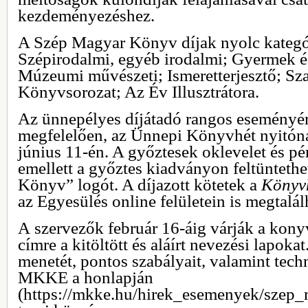
kezdeményezéshez.
A Szép Magyar Könyv díjak nyolc kategó
Szépirodalmi, egyéb irodalmi; Gyermek és
Múzeumi művészeti; Ismeretterjesztő; S
Könyvsorozat; Az Év Illusztrátora.
Az ünnepélyes díjátadó rangos esemény
megfelelően, az Ünnepi Könyvhét nyitóna
június 11-én. A győztesek oklevelet és pé
emellett a győztes kiadványon feltünteth
Könyv” logót. A díjazott kötetek a
Könyvh
az Egyesülés online felületein is megtalál
A szervezők február 16-áig várják a ko
címre a kitöltött és aláírt nevezési lapokat
menetét, pontos szabályait, valamint techni
MKKE a honlapján
(https://mkke.hu/hirek_esemenyek/szep