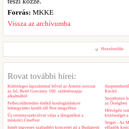
teszi közzé.
Forrás:
MKKE
Vissza az archívumba
Hozzászólás
Rovat további hírei:
Különleges lapszámmal bővül az Asterix-sorozat
Szeptembertől
az író, René Goscinny 100. születésnapja
Kuckó
alkalmából
Szombaton ke
Felbecsülhetetlen értékű honfoglaláskori
az Őrségben
leletegyüttes került elő Pest megyében
Hétvégén szü
Új versenyszekcióval várja a látogatókat a
közönséget a 
miskolci CineFest
Sziget - Az 
Ismét ingyenes szabadtéri koncertet ad a Budapesti
előadók konce