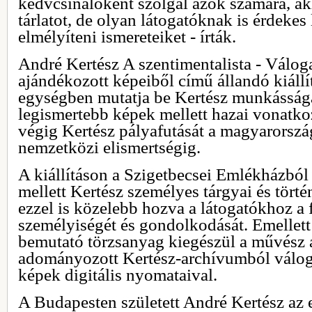
kedvcsinálóként szolgál azok számára, ak
tárlatot, de olyan látogatóknak is érdekes 
elmélyíteni ismereteiket - írták.
André Kertész A szentimentalista - Válog
ajándékozott képeiből című állandó kiállí
egységben mutatja be Kertész munkásságát
legismertebb képek mellett hazai vonatkoz
végig Kertész pályafutását a magyarorszá
nemzetközi elismertségig.
A kiállításon a Szigetbecsei Emlékházból
mellett Kertész személyes tárgyai és törté
ezzel is közelebb hozva a látogatókhoz a
személyiségét és gondolkodását. Emellett
bemutató törzsanyag kiegészül a művész 
adományozott Kertész-archívumból válog
képek digitális nyomataival.
A Budapesten született André Kertész az 