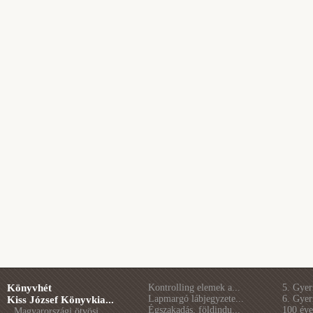
Könyvhét
Kontrolling elemek a...
5. Gye
Lapmargó lábjegyzete...
6. Gye
Kiss József Könyvkia...
Égszakadás, földindu...
100 éve 
Magyarországi ötvösj...