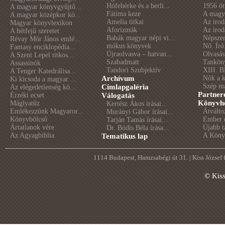
Hófehérke és a berli...
1956 öt
A magyar könyvgyűjtő...
Fátima keze
A magya
A magyar középkor kö...
Amelia titkai
Az irod
Magyar könyvlexikon
Aforizmák
Az irod
A hétfejű szeretet
Babák magyar népi vi...
Népszer
Révay Mór János emlé...
mókus könyvek
Nő. Író
Fantasy enciklopédia...
Újraolvasva – hatvan...
Olvasás
A Szent Lepel titkos...
Szabadmatt
Tankön
Assassinók
Tandori Szubjektív
XIII. B
A Tenger Katedrálisa...
Archívum
Nők a 
Ki kicsoda a magyar ...
Szép m
Címlapgaléria
Az elégedetlenség kö...
Partner
Érzéki ecset
Válogatás
Könyvhé
Máglyatűz
Kertész Ákos írásai...
Emlékezzünk Magyaror...
Átválto
Murányi Gábor írásai...
Könyvbölcső
Ember é
Tarján Tamás írásai...
Ártatlanok vére
Újabb t
Dr. Bódis Béla írása...
Az Agyagbiblia
A Könyv
Tematikus lap
1114 Budapest, Hamzsabégi út 31. | Kiss József
© Kis