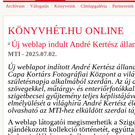
Archívum
Válogatás
Könyveink
Címlapgaléria
Partnereink
KÖNYVHÉT.HU ONLINE
Új weblap indult André Kertész állan
MTI - 2025.07.02.
Új weblapot indított André Kertész állan
Capa Kortárs Fotográfiai Központ a vilá
születésnapja alkalmából szerdán.
Az új d
szövegekkel, műtárgy- és enteriőrfotókka
szigetbecsei gyűjtemény teljes képlistájáv
elmélyülését a világhírű André Kertész él
olvasható az MTI-hez elküldött szerdai t
A weblap látogatói megismerhetik a Szig
ajándékozott kollekció történetét, egyúttal