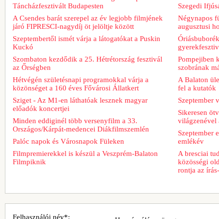
Táncházfesztivált Budapesten
Szegedi Ifjú
A Csendes barát szerepel az év legjobb filmjének
Négynapos fü
járó FIPRESCI-nagydíj öt jelöltje között
augusztusi h
Szeptembertől ismét várja a látogatókat a Puskin
Óriásbuboréko
Kuckó
gyerekfeszti
Szombaton kezdődik a 25. Hétrétország fesztivál
Pompejiben ki
az Őrségben
szobrának má
Hétvégén születésnapi programokkal várja a
A Balaton üle
közönséget a 160 éves Fővárosi Állatkert
fel a kutatók
Sziget - Az M1-en láthatóak lesznek magyar
Szeptember v
előadók koncertjei
Sikeresen ötv
Minden eddiginél több versenyfilm a 33.
világzenével 
Országos/Kárpát-medencei Diákfilmszemlén
Szeptember e
Palóc napok és Városnapok Füleken
emlékév
Filmpremierekkel is készül a Veszprém-Balaton
A bresciai t
Filmpiknik
közösségi old
rontja az írá
Felhasználói név*: