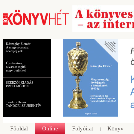
Kőszeghy Elemér
A magyarországi
ötvösjegyek...
Újszövetség
olvasást segítő
nagy betűkkel
SZERZŐI KIADÁS
PROFI MÓDON
Tandori Dezső
TANDORI SZUBJEKTÍV
Főoldal
Online
Folyóirat
Könyv