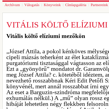
Archívum
Válogatás
Könyveink
Címlapgaléria
Partnereink
VITÁLIS KÖLTŐ ELÍZIUM
Vitális költő elíziumi mezőkön
„József Attila, a pokol kénköves mélységé
cipeli mázsás teherként az élet kataklizmá
purgatóriumi tisztasággal vágtasson az e
Ezt a „gyönyörű” mondatot dr. Garamvöl
meg József Attila? c. kötetéből idéztem, 
nevezhető rosszabbnak Kéri Edit Petőfi S
könyvénél, mert annál rosszabbat írni eg
Az eset a Barguzin-szindróma megfelelője
exhumálás nélkül.) A „mű” olyan rossz 
hibáját lehetetlen négy flekkben felsorolni