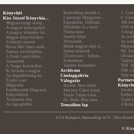
Könyvhét
Kontrolling elemek a...
5. Gye
Lapmargó lábjegyzete...
6. Gye
Kiss József Könyvkia...
Égszakadás, földindu...
100 éve 
Magyarországi ötvösj...
Hófehérke és a berli...
1956 öt
A magyar könyvgyűjtő...
Fátima keze
A magya
A magyar középkor kö...
Amelia titkai
Az irod
Magyar könyvlexikon
Aforizmák
Az irod
A hétfejű szeretet
Babák magyar népi vi...
Népszer
Révay Mór János emlé...
mókus könyvek
Nő. Író
Fantasy enciklopédia...
Újraolvasva – hatvan...
Olvasás
A Szent Lepel titkos...
Szabadmatt
Tankön
Assassinók
Tandori Szubjektív
XIII. B
A Tenger Katedrálisa...
Archívum
Nők a 
Ki kicsoda a magyar ...
Szép m
Címlapgaléria
Az elégedetlenség kö...
Partner
Érzéki ecset
Válogatás
Könyvhé
Máglyatűz
Kertész Ákos írásai...
Emlékezzünk Magyaror...
Átválto
Murányi Gábor írásai...
Könyvbölcső
Ember é
Tarján Tamás írásai...
Ártatlanok vére
Újabb t
Dr. Bódis Béla írása...
Az Agyagbiblia
A Könyv
Tematikus lap
1114 Budapest, Hamzsabégi út 31. | Kiss József
© Kis