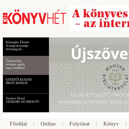
Kőszeghy Elemér
A magyarországi
ötvösjegyek...
Újszövetség
olvasást segítő
nagy betűkkel
SZERZŐI KIADÁS
PROFI MÓDON
Tandori Dezső
TANDORI SZUBJEKTÍV
Főoldal
Online
Folyóirat
Könyv