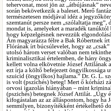
tehervonat, most jön az „átbújásnak” nev
során bekövetkezik a baleset. Merő fantáz
természetesen módjával idéz a jegyzőkön
szemtanút persze nem „szólaltatja meg”, 
mondat is, amelyeket a maradék tanúktól
hogy képzelgésnek nevezzük elgondolásá
Ám magyarázza félre a Bak Róbertnek írt 
Flórának írt búcsúlevelet, hogy az „csak” 
utolsó három verset valóban nem tekinth
kriminalisztikai értelemben, de hány öngy
kellett volna elkövetnie József Attilának 
ezt írja a költő befejezett öngyilkossága 
szuicid (öngyilkos) hajlama.” Dr. G. L. sz
is volt (pszichés) beteg! Mert ő kórházi z
orvosi igazolás hiányában – mint kriminal
(pszichés) betegnek József Attilát. „Úgy 
kifogástalan az az álláspontom, hogy ha J
semmilyen, bizonyítékként értékelhető 