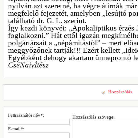
nyilván azt szeretné, ha végre átírnák má
megfelelő fejezetét, amelyben „lesújtó p
található dr. G. L. szerint.
Így kezdi könyvét: „Apokaliptikus érzés J
foglalkozni.” Hát ettől igazán megkímélhe
polgártársait a „népámítástól” – mert elő
meggyőzőnek tartják!!! Ezért kellett „idei
Egyébként dehogy akartam ünneprontó le
CséNaivÍtész
Hozzászólás
Felhasználói név*:
Hozzászólás szövege:
E-mail*: