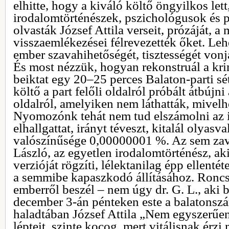
elhitte, hogy a kiváló költő öngyilkos lett,
irodalomtörténészek, pszichológusok és ps
olvasták József Attila verseit, prózáját, a
visszaemlékezései félrevezették őket. Lehe
ember szavahihetőségét, tisztességét vonj
És most nézzük, hogyan rekonstruál a kr
beiktat egy 20–25 perces Balaton-parti sétá
költő a part felőli oldalról próbált átbújni 
oldalról, amelyiken nem láthatták, mivel
Nyomozónk tehát nem tud elszámolni az i
elhallgattat, irányt téveszt, kitalál olyasv
valószínűsége 0,00000001 %. Az sem zav
László, az egyetlen irodalomtörténész, ak
verzióját rögzíti, lélektanilag épp ellenté
a semmibe kapaszkodó állításához. Roncs
emberről beszél – nem úgy dr. G. L., aki b
december 3-án pénteken este a balatonszá
haladtában József Attila „Nem egyszerűe
lépteit, szinte kocog, mert vitálisnak érzi