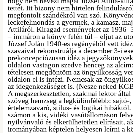
hogy nem nevezi magát József Attila-kut
tettét. Itt bizony nem hirtelen felindulásr
megfontolt szándékról van szó. Könyvének
leckefelmondás a gyermek, a kamasz, majd
Attiláról. Kiragad eseményeket az 1936–
– immáron a könyv felén túl – eljut az uto
József Jolán 1940-es regényéből vett idéz
szavaival rekonstruálja a december 3-i e
prekoncepciózusan idéz a jegyzőkönyvek
oldalon vastagon szedve henceg az alcím
tételesen megdöntöm az öngyilkosság verzi
oldalon el is intézi. Nemcsak az öngyilko
az idegenkezűséget is. (Nesze neked KGB
A megszerkesztetlen, szakmai lektor által
szöveg hemzseg a legkülönfélébb: sajtó-, 
értelemzavaró, stílus- és logikai hibáktól.
számon a kis, vidéki vasútállomáson felv
nyilvánvaló és elkerülhetetlen elírásait,
irományában képtelen helyesen leírni a köl