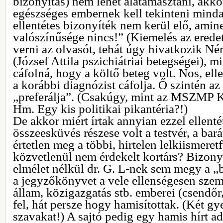
bizonyítás) nem lehet alátámasztani, akko
egészséges embernek kell tekinteni minda
ellentétes bizonyíték nem kerül elő, ami
valószínűsége nincs!” (Kiemelés az eredeti
verni az olvasót, tehát úgy hivatkozik N
(József Attila pszichiátriai betegségei), mi
cáfolná, hogy a költő beteg volt. Nos, el
a korábbi diagnózist cáfolja. Ő szintén a
„preferálja”. (Csakúgy, mint az MSZMP 
Hm. Egy kis politikai pikantéria?!)
De akkor miért írtak annyian ezzel ellent
összeesküvés részese volt a testvér, a bará
értetlen meg a többi, hirtelen lelkiismeretf
közvetlenül nem érdekelt kortárs? Bizony
elmélet nélkül dr. G. L-nek sem megy a „b
a jegyzőkönyvet a vele ellenségesen sze
állam, közigazgatás stb. emberei (csendőr,
fel, hát persze hogy hamisítottak. (Két g
szavakat!) A sajtó pedig egy hamis hírt a