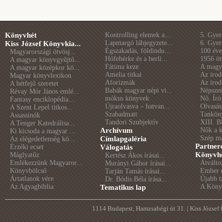
Könyvhét
Kontrolling elemek a...
5. Gye
Lapmargó lábjegyzete...
6. Gye
Kiss József Könyvkia...
Égszakadás, földindu...
100 éve 
Magyarországi ötvösj...
Hófehérke és a berli...
1956 öt
A magyar könyvgyűjtő...
Fátima keze
A magya
A magyar középkor kö...
Amelia titkai
Az irod
Magyar könyvlexikon
Aforizmák
Az irod
A hétfejű szeretet
Babák magyar népi vi...
Népszer
Révay Mór János emlé...
mókus könyvek
Nő. Író
Fantasy enciklopédia...
Újraolvasva – hatvan...
Olvasás
A Szent Lepel titkos...
Szabadmatt
Tankön
Assassinók
Tandori Szubjektív
XIII. B
A Tenger Katedrálisa...
Archívum
Nők a 
Ki kicsoda a magyar ...
Szép m
Címlapgaléria
Az elégedetlenség kö...
Partner
Érzéki ecset
Válogatás
Könyvhé
Máglyatűz
Kertész Ákos írásai...
Emlékezzünk Magyaror...
Átválto
Murányi Gábor írásai...
Könyvbölcső
Ember é
Tarján Tamás írásai...
Ártatlanok vére
Újabb t
Dr. Bódis Béla írása...
Az Agyagbiblia
A Könyv
Tematikus lap
1114 Budapest, Hamzsabégi út 31. | Kiss József