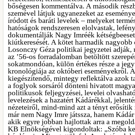
bőségesen kommentálva. A második részb
szemével látjuk ugyanezeket az eseményeke
íródott és baráti levelek – melyeket termé
hatóságok rendszeresen elolvastak, lefén
dokumentálják Nagy Imréék kétségbeesett
kiútkeresését. A kötet harmadik nagyobb
Losonczy Géza politikai jegyzetei adják,
az ’56-os forradalomban betöltött szerepé
sokatmondóan, külön értékes része a jeg
kronológiája az októberi eseményekről. A
kiegészítendő, mintegy reflektálva azok t
a foglyok sorsáról dönteni hivatott magya
politikusok feljegyzései, levelei olvashat
levelezések a hazatért Kádárékkal, jelent
nézeteiről, mind-mind azt a tényt erősítik
már nem Nagy Imre játssza, hanem Kádár 
akik egyre jobban hajlottak arra a megol
KB Elnökségével kigondoltak: „Szóba ke