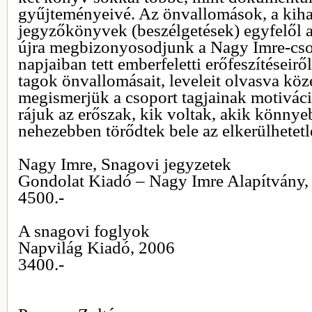
gyűjteményeivé. Az önvallomások, a kiha
jegyzőkönyvek (beszélgetések) egyfelől 
újra megbizonyosodjunk a Nagy Imre-cso
napjaiban tett emberfeletti erőfeszítéseirő
tagok önvallomásait, leveleit olvasva köz
megismerjük a csoport tagjainak motiváci
rájuk az erőszak, kik voltak, akik könnye
nehezebben törődtek bele az elkerülhetetl
Nagy Imre, Snagovi jegyzetek
Gondolat Kiadó – Nagy Imre Alapítvány,
4500.-
A snagovi foglyok
Napvilág Kiadó, 2006
3400.-