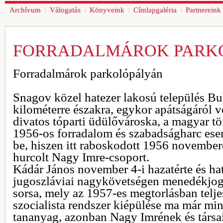
Archívum
Válogatás
Könyveink
Címlapgaléria
Partnereink
FORRADALMÁROK PARK
Forradalmárok parkolópályán
Snagov közel hatezer lakosú település Bu
kilométerre északra, egykor apátságáról v
divatos tóparti üdülővároska, a magyar t
1956-os forradalom és szabadságharc ese
be, hiszen itt raboskodott 1956 novembe
hurcolt Nagy Imre-csoport.
Kádár János november 4-i hazatérte és hat
jugoszláviai nagykövetségen menedékjog
sorsa, mely az 1957-es megtorlásban telje
szocialista rendszer kiépülése ma már m
tananyag, azonban Nagy Imrének és társa