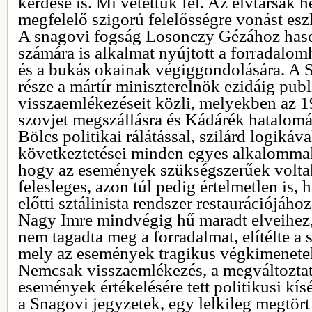
kérdése is. Mi vetettük fel. Az elvtársak 
megfelelő szigorú felelősségre vonást es
A snagovi fogság Losonczy Gézához has
számára is alkalmat nyújtott a forradalo
és a bukás okainak végiggondolására. A 
része a mártír miniszterelnök ezidáig publ
visszaemlékezéseit közli, melyekben az 
szovjet megszállásra és Kádárék hatalomát
Bölcs politikai rálátással, szilárd logikáva
következtetései minden egyes alkalommal 
hogy az események szükségszerűek voltak
felesleges, azon túl pedig értelmetlen is, 
előtti sztálinista rendszer restaurációjához
Nagy Imre mindvégig hű maradt elveihez,
nem tagadta meg a forradalmat, elítélte a 
mely az események tragikus végkimenetel
Nemcsak visszaemlékezés, a megváltoztat
események értékelésére tett politikusi kís
a Snagovi jegyzetek, egy lelkileg megtört