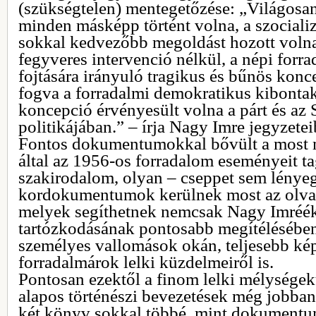
(szükségtelen) mentegetőzése: „Világosan 
minden másképp történt volna, a szocial
sokkal kedvezőbb megoldást hozott volna,
fegyveres intervenció nélkül, a népi for
fojtására irányuló tragikus és bűnös konc
fogva a forradalmi demokratikus kibonta
koncepció érvényesült volna a párt és a
politikájában.” – írja Nagy Imre jegyzetei
Fontos dokumentumokkal bővült a most 
által az 1956-os forradalom eseményeit t
szakirodalom, olyan – cseppet sem lényeg
kordokumentumok kerülnek most az olvas
melyek segíthetnek nemcsak Nagy Imréé
tartózkodásának pontosabb megítélésébe
személyes vallomások okán, teljesebb kép
forradalmárok lelki küzdelmeiről is.
Pontosan ezektől a finom lelki mélységek
alapos történészi bevezetések még jobban
két könyv sokkal többé, mint dokumentu