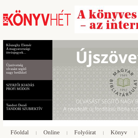
Kőszeghy Elemér
A magyarországi
ötvösjegyek...
Újszövetség
olvasást segítő
nagy betűkkel
SZERZŐI KIADÁS
PROFI MÓDON
Tandori Dezső
TANDORI SZUBJEKTÍV
Főoldal
Online
Folyóirat
Könyv