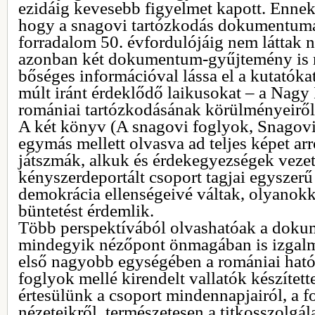
ezidáig kevesebb figyelmet kapott. Ennek 
hogy a snagovi tartózkodás dokumentuma
forradalom 50. évfordulójáig nem láttak 
azonban két dokumentum-gyűjtemény is 
bőséges információval lássa el a kutatóka
múlt iránt érdeklődő laikusokat – a Nagy
romániai tartózkodásának körülményeiről
A két könyv (A snagovi foglyok, Snagovi 
egymás mellett olvasva ad teljes képet arr
játszmák, alkuk és érdekegyezségek vezet
kényszerdeportált csoport tagjai egyszerű
demokrácia ellenségeivé váltak, olyanokk
büntetést érdemlik.
Több perspektívából olvashatóak a doku
mindegyik nézőpont önmagában is izgalm
első nagyobb egységében a romániai ható
foglyok mellé kirendelt vallatók készíte
értesülünk a csoport mindennapjairól, a f
nézeteikről, természetesen a titkosszolgála