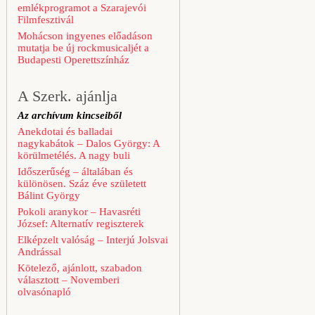
emlékprogramot a Szarajevói
Filmfesztivál
Mohácson ingyenes előadáson
mutatja be új rockmusicaljét a
Budapesti Operettszínház
A Szerk. ajánlja
Az archívum kincseiből
Anekdotai és balladai
nagykabátok – Dalos György: A
körülmetélés. A nagy buli
Időszerűség – általában és
különösen. Száz éve született
Bálint György
Pokoli aranykor – Havasréti
József: Alternatív regiszterek
Elképzelt valóság – Interjú Jolsvai
Andrással
Kötelező, ajánlott, szabadon
választott – Novemberi
olvasónapló