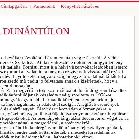
Címlapgaléria
Partnereink
Könyvhét húszéves
A DUNÁNTÚLON
s Levéltára jóvoltából három év után végre összeállt A vidék
örténész Szakolczai Attila szerkesztette dokumentumgyűjtemény
it taglalja. Forrásul most is a helyi viszonyokat legjobban ismerő
észek munkái, valamint a még élő résztvevők visszaemlékezései
ötetével nyolc kelet-magyarországi megye forradalmát tárták fel a
ba szedő mű pedig jó folytatása annak a kísérletnek, hogy a
t-centrikusságán.
 és Zala megyéről a többször módosított határidőig sem készültek
dik évfordulójának közeledte pedig szorította az 1956-os
nyzó megyék egy újabb, harmadik kötetben szerepelnek majd.
s, számos izgalmas, új adalékkal szolgál. A legfőbb események
nló és eltérő jegyeit. Fényt derít közvetlen előzményekre, a
om győzelméhez, jól illusztrálja intézményrendszerének kiépülését,
i kapcsolatokat. Az események tárgyalása decemberrel véget ér, az
mációkat adnak a megtorlásról, a sötét évekről.
ányos, néhol kalandregénybe illő néhány fejezet. Ilyen például,
lmisták rendre csak bottal üthették a mecseki forradalmárok
cióik miatt kiérdemelték a „láthatatlanok” címet.