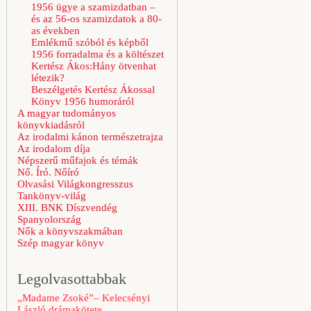
1956 ügye a szamizdatban –
és az 56-os szamizdatok a 80-
as években
Emlékmű szóból és képből
1956 forradalma és a költészet
Kertész Ákos:Hány ötvenhat
létezik?
Beszélgetés Kertész Ákossal
Könyv 1956 humoráról
A magyar tudományos
könyvkiadásról
Az irodalmi kánon természetrajza
Az irodalom díja
Népszerű műfajok és témák
Nő. Író. Nőíró
Olvasási Világkongresszus
Tankönyv-világ
XIII. BNK Díszvendég
Spanyolország
Nők a könyvszakmában
Szép magyar könyv
Legolvasottabbak
„Madame Zsoké”– Kelecsényi
László drámakötete