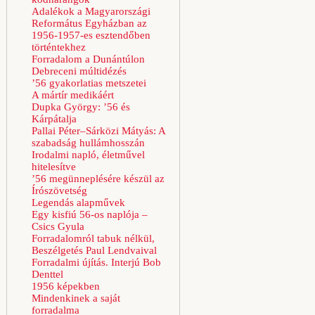
Adalékok a Magyarországi
Református Egyházban az
1956-1957-es esztendőben
történtekhez
Forradalom a Dunántúlon
Debreceni múltidézés
’56 gyakorlatias metszetei
A mártír medikáért
Dupka György: ’56 és
Kárpátalja
Pallai Péter–Sárközi Mátyás: A
szabadság hullámhosszán
Irodalmi napló, életművel
hitelesítve
’56 megünneplésére készül az
Írószövetség
Legendás alapművek
Egy kisfiú 56-os naplója –
Csics Gyula
Forradalomról tabuk nélkül,
Beszélgetés Paul Lendvaival
Forradalmi újítás. Interjú Bob
Denttel
1956 képekben
Mindenkinek a saját
forradalma