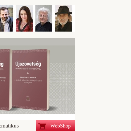
ematikus
WebShop