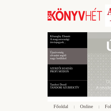
Kőszeghy Elemér
A magyarországi
ötvösjegyek...
Újszövetség
olvasást segítő
nagy betűkkel
SZERZŐI KIADÁS
PROFI MÓDON
Tandori Dezső
TANDORI SZUBJEKTÍV
Főoldal
Online
Fol