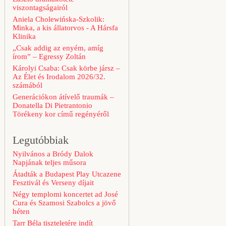
viszontagságairól
Aniela Cholewińska-Szkolik:
Minka, a kis állatorvos - A Hársfa
Klinika
„Csak addig az enyém, amíg
írom” – Egressy Zoltán
Károlyi Csaba: Csak körbe jársz –
Az Élet és Irodalom 2026/32.
számából
Generációkon átívelő traumák –
Donatella Di Pietrantonio
Törékeny kor című regényéről
Legutóbbiak
Nyilvános a Bródy Dalok
Napjának teljes műsora
Átadták a Budapest Play Utcazene
Fesztivál és Verseny díjait
Négy templomi koncertet ad José
Cura és Szamosi Szabolcs a jövő
héten
Tarr Béla tiszteletére indít