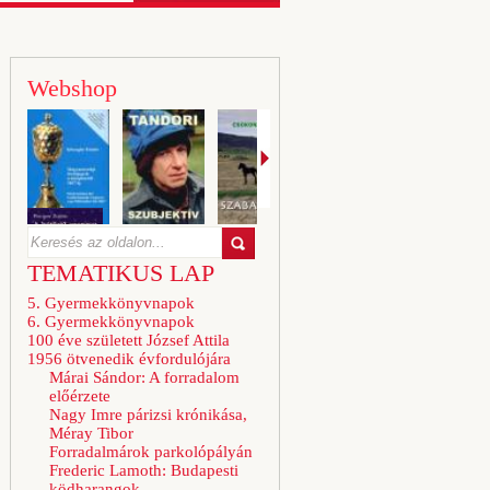
Webshop
TEMATIKUS LAP
5. Gyermekkönyvnapok
6. Gyermekkönyvnapok
100 éve született József Attila
1956 ötvenedik évfordulójára
Márai Sándor: A forradalom
előérzete
Nagy Imre párizsi krónikása,
Méray Tibor
Forradalmárok parkolópályán
Frederic Lamoth: Budapesti
ködharangok