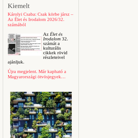
Kiemelt
Károlyi Csaba: Csak körbe jársz –
Az Élet és Irodalom 2026/32.
számából
Az
Élet és
Irodalom
32.
számát a
kulturális
cikkek rövid
részleteivel
ajánljuk.
Újra megjelent. Már kapható a
Magyarországi ötvösjegyek…