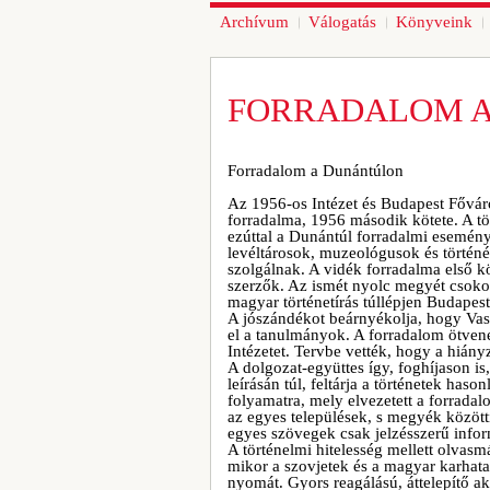
Archívum
Válogatás
Könyveink
FORRADALOM 
Forradalom a Dunántúlon
Az 1956-os Intézet és Budapest Főváro
forradalma, 1956 második kötete. A t
ezúttal a Dunántúl forradalmi eseménye
levéltárosok, muzeológusok és történ
szolgálnak. A vidék forradalma első k
szerzők. Az ismét nyolc megyét csokor
magyar történetírás túllépjen Budapes
A jószándékot beárnyékolja, hogy Vas
el a tanulmányok. A forradalom ötvene
Intézetet. Tervbe vették, hogy a hiá
A dolgozat-együttes így, foghíjason i
leírásán túl, feltárja a történetek haso
folyamatra, mely elvezetett a forradal
az egyes települések, s megyék között
egyes szövegek csak jelzésszerű infor
A történelmi hitelesség mellett olvasm
mikor a szovjetek és a magyar karhata
nyomát. Gyors reagálású, áttelepítő ak