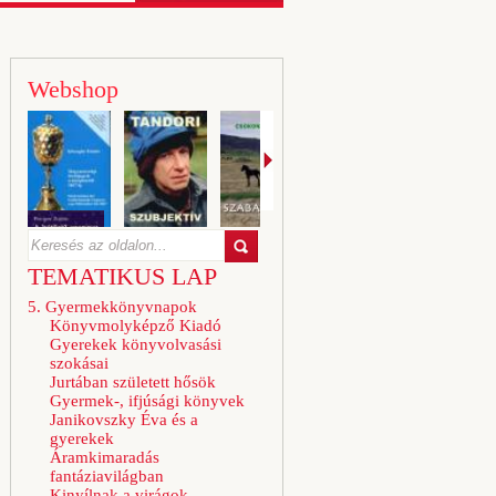
Webshop
TEMATIKUS LAP
5. Gyermekkönyvnapok
Könyvmolyképző Kiadó
Gyerekek könyvolvasási
szokásai
Jurtában született hősök
Gyermek-, ifjúsági könyvek
Janikovszky Éva és a
gyerekek
Áramkimaradás
fantáziavilágban
Kinyílnak a virágok