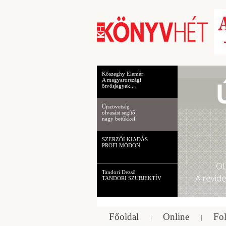
Kőszeghy Elemér
A magyarországi
ötvösjegyek...
Újszövetség
olvasást segítő
nagy betűkkel
SZERZŐI KIADÁS
PROFI MÓDON
Tandori Dezső
TANDORI SZUBJEKTÍV
Főoldal
Online
Fol