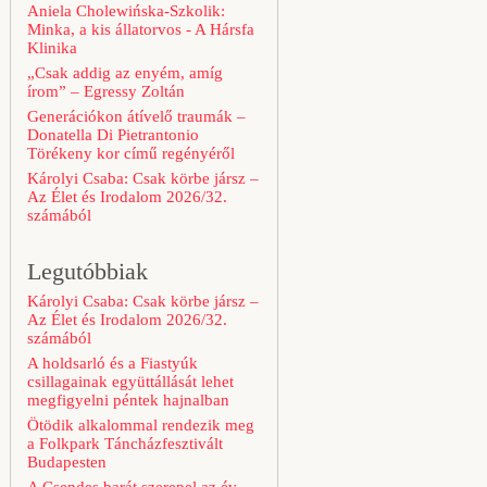
Aniela Cholewińska-Szkolik:
Minka, a kis állatorvos - A Hársfa
Klinika
„Csak addig az enyém, amíg
írom” – Egressy Zoltán
Generációkon átívelő traumák –
Donatella Di Pietrantonio
Törékeny kor című regényéről
Károlyi Csaba: Csak körbe jársz –
Az Élet és Irodalom 2026/32.
számából
Legutóbbiak
Károlyi Csaba: Csak körbe jársz –
Az Élet és Irodalom 2026/32.
számából
A holdsarló és a Fiastyúk
csillagainak együttállását lehet
megfigyelni péntek hajnalban
Ötödik alkalommal rendezik meg
a Folkpark Táncházfesztivált
Budapesten