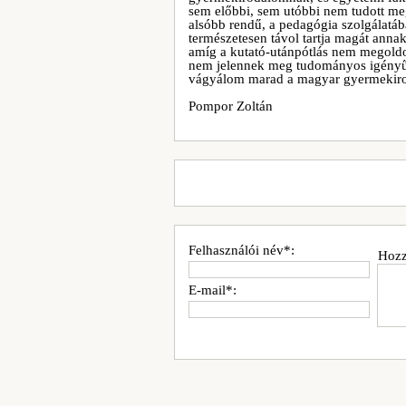
sem előbbi, sem utóbbi nem tudott me
alsóbb rendű, a pedagógia szolgálatá
természetesen távol tartja magát annak
amíg a kutató-utánpótlás nem megoldo
nem jelennek meg tudományos igényű 
vágyálom marad a magyar gyermekiro
Pompor Zoltán
Felhasználói név*:
Hozz
E-mail*: