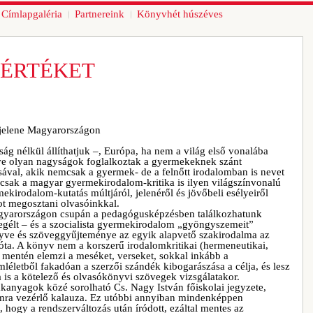
Címlapgaléria
Partnereink
Könyvhét húszéves
 ÉRTÉKET
 jelene Magyarországon
g nélkül állíthatjuk –, Európa, ha nem a világ első vonalába
dve olyan nagyságok foglalkoztak a gyermekeknek szánt
ával, akik nemcsak a gyermek- de a felnőtt irodalomban is nevet
sak a magyar gyermekirodalom-kritika is ilyen világszínvonalú
kirodalom-kutatás múltjáról, jelenéről és jövőbeli esélyeiről
ot megosztani olvasóinkkal.
gyarországon csupán a pedagógusképzésben találkozhatunk
egélt – és a szocialista gyermekirodalom „gyöngyszemeit”
yve és szöveggyűjteménye az egyik alapvető szakirodalma az
 óta. A könyv nem a korszerű irodalomkritikai (hermeneutikai,
ok mentén elemzi a meséket, verseket, sokkal inkább a
életből fakadóan a szerzői szándék kibogarászása a célja, és lesz
a is a kötelező és olvasókönyvi szövegek vizsgálatakor.
kanyagok közé sorolható Cs. Nagy István főiskolai jegyzete,
ra vezérlő kalauza. Ez utóbbi annyiban mindenképpen
, hogy a rendszerváltozás után íródott, ezáltal mentes az