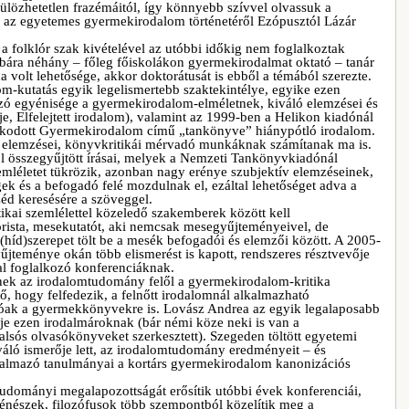
lözhetetlen frazémáitól, így könnyebb szívvel olvassuk a
 az egyetemes gyermekirodalom történetéről Ezópusztól Lázár
 folklór szak kivételével az utóbbi időkig nem foglalkoztak
bbára néhány – főleg főiskolákon gyermekirodalmat oktató – tanár
a volt lehetősége, akkor doktorátusát is ebből a témából szerezte.
-kutatás egyik legelismertebb szaktekintélye, egyike ezen
zó egyénisége a gyermekirodalom-elméletnek, kiváló elemzései és
, Elfelejtett irodalom), valamint az 1999-ben a Helikon kiadónál
apkodott Gyermekirodalom című „tankönyve” hiánypótló irodalom.
t elemzései, könyvkritikái mérvadó munkáknak számítanak ma is.
ól összegyűjtött írásai, melyek a Nemzeti Tankönyvkiadónál
léletet tükrözik, azonban nagy erénye szubjektív elemzéseinek,
gek és a befogadó felé mozdulnak el, ezáltal lehetőséget adva a
éd keresésére a szöveggel.
ai szemlélettel közeledő szakemberek között kell
orista, mesekutatót, aki nemcsak mesegyűjteményeivel, de
 (híd)szerepet tölt be a mesék befogadói és elemzői között. A 2005-
jteménye okán több elismerést is kapott, rendszeres résztvevője
l foglalkozó konferenciáknak.
nek az irodalomtudomány felől a gyermekirodalom-kritika
tő, hogy felfedezik, a felnőtt irodalomnál alkalmazható
tóak a gyermekkönyvekre is. Lovász Andrea az egyik legalaposabb
lője ezen irodalmároknak (bár némi köze neki is van a
lsós olvasókönyveket szerkesztett). Szegeden töltött egyetemi
iváló ismerője lett, az irodalomtudomány eredményeit – és
lkalmazó tanulmányai a kortárs gyermekirodalom kanonizációs
dományi megalapozottságát erősítik utóbbi évek konferenciái,
ténészek, filozófusok több szempontból közelítik meg a