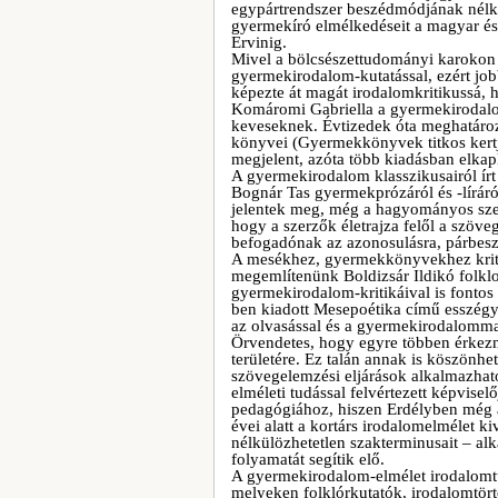
egypártrendszer beszédmódjának nélkü
gyermekíró elmélkedéseit a magyar és
Ervinig.
Mivel a bölcsészettudományi karokon a
gyermekirodalom-kutatással, ezért jo
képezte át magát irodalomkritikussá, h
Komáromi Gabriella a gyermekirodalom
keveseknek. Évtizedek óta meghatáro
könyvei (Gyermekkönyvek titkos kertje
megjelent, azóta több kiadásban elk
A gyermekirodalom klasszikusairól ír
Bognár Tas gyermekprózáról és -lírár
jelentek meg, még a hagyományos szem
hogy a szerzők életrajza felől a szöve
befogadónak az azonosulásra, párbesz
A mesékhez, gyermekkönyvekhez kritik
megemlítenünk Boldizsár Ildikó folkl
gyermekirodalom-kritikáival is fontos
ben kiadott Mesepoétika című esszégyű
az olvasással és a gyermekirodalomma
Örvendetes, hogy egyre többen érkez
területére. Ez talán annak is köszönhe
szövegelemzési eljárások alkalmazha
elméleti tudással felvértezett képvise
pedagógiához, hiszen Erdélyben még a
évei alatt a kortárs irodalomelmélet k
nélkülözhetetlen szakterminusait – a
folyamatát segítik elő.
A gyermekirodalom-elmélet irodalomtu
melyeken folklórkutatók, irodalomtör