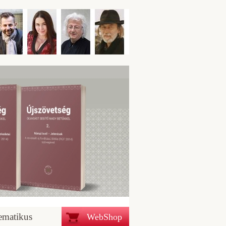
ematikus
WebShop