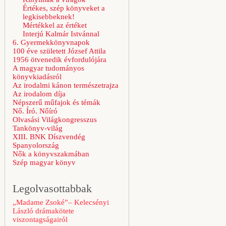
Értékes, szép könyveket a
legkisebbeknek!
Mértékkel az értéket
Interjú Kalmár Istvánnal
6. Gyermekkönyvnapok
100 éve született József Attila
1956 ötvenedik évfordulójára
A magyar tudományos
könyvkiadásról
Az irodalmi kánon természetrajza
Az irodalom díja
Népszerű műfajok és témák
Nő. Író. Nőíró
Olvasási Világkongresszus
Tankönyv-világ
XIII. BNK Díszvendég
Spanyolország
Nők a könyvszakmában
Szép magyar könyv
Legolvasottabbak
„Madame Zsoké”– Kelecsényi
László drámakötete
viszontagságairól