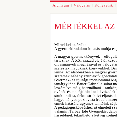
Archívum
Válogatás
Könyveink
MÉRTÉKKEL AZ
Mértékkel az értéket
A gyermekirodalom-kutatás múltja és
A magyar gyermekkönyvek – elfogultsá
tartoznak. A XX. század elejétől kez
olvasmányok megírásával és válogatás
szereztek maguknak könyveikkel. Bárc
lenne! Az alábbiakban a magyar gyerme
szeretnék néhány szubjektív gondolat
Gyermek- és ifjúsági irodalommal Ma
tantárgyként. Bauer Gabriella sokat m
leszámítva máig használható – tankön
ovónő- és tanítójelölteknek évtizedek
strukturalista, dekonstruktív) eljárás
hagyományos pozitivista irodalomszeml
ennek hatására ugyanez tanítóink célj
A pedagógusképzéshez írt elméleti sza
valamint Tarbay Ede Gyermekirodalom
frissebbnek tekinthető a két jegyzetnél