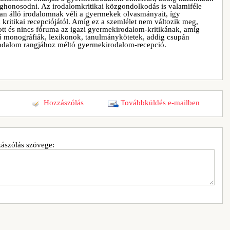
ghonosodni. Az irodalomkritikai közgondolkodás is valamiféle
ban álló irodalomnak véli a gyermekek olvasmányait, így
 kritikai recepciójától. Amíg ez a szemlélet nem változik meg,
tt és nincs fóruma az igazi gyermekirodalom-kritikának, amíg
monográfiák, lexikonok, tanulmánykötetek, addig csupán
dalom rangjához méltó gyermekirodalom-recepció.
Hozzászólás
Továbbküldés e-mailben
ászólás szövege: