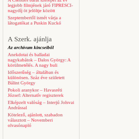
A Csendes barát szerepel az év
legjobb filmjének járó FIPRESCI-
nagydíj öt jelöltje között
Szeptembertől ismét várja a
látogatókat a Puskin Kuckó
A Szerk. ajánlja
Az archívum kincseiből
Anekdotai és balladai
nagykabátok – Dalos György: A
körülmetélés. A nagy buli
Időszerűség – általában és
különösen. Száz éve született
Bálint György
Pokoli aranykor – Havasréti
József: Alternatív regiszterek
Elképzelt valóság – Interjú Jolsvai
Andrással
Kötelező, ajánlott, szabadon
választott – Novemberi
olvasónapló