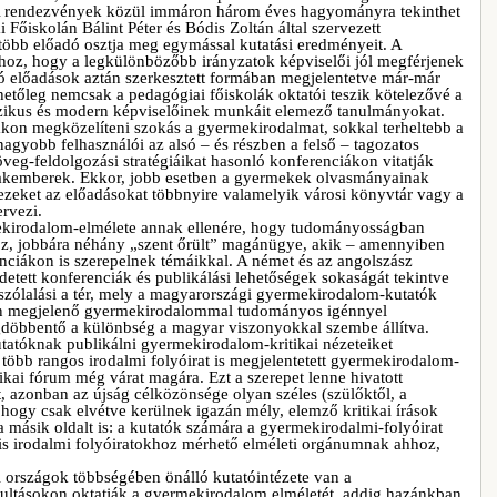
 A rendezvények közül immáron három éves hagyományra tekinthet
Főiskolán Bálint Péter és Bódis Zoltán által szervezett
több előadó osztja meg egymással kutatási eredményeit. A
hhoz, hogy a legkülönbözőbb irányzatok képviselői jól megférjenek
 előadások aztán szerkesztett formában megjelentetve már-már
hetőleg nemcsak a pedagógiai főiskolák oktatói teszik kötelezővé a
zikus és modern képviselőinek munkáit elemező tanulmányokat.
ákon megközelíteni szokás a gyermekirodalmat, sokkal terheltebb a
gyobb felhasználói az alsó – és részben a felső – tagozatos
öveg-feldolgozási stratégiáikat hasonló konferenciákon vitatják
zakemberek. Ekkor, jobb esetben a gyermekek olvasmányainak
, ezeket az előadásokat többnyire valamelyik városi könyvtár vagy a
rvezi.
mekirodalom-elmélete annak ellenére, hogy tudományosságban
hoz, jobbára néhány „szent őrült” magánügye, akik – amennyiben
nciákon is szerepelnek témáikkal. A német és az angolszász
detett konferenciák és publikálási lehetőségek sokaságát tekintve
zólalási a tér, mely a magyarországi gyermekirodalom-kutatók
ában megjelenő gyermekirodalommal tudományos igénnyel
gdöbbentő a különbség a magyar viszonyokkal szembe állítva.
atóknak publikálni gyermekirodalom-kritikai nézeteiket
 több rangos irodalmi folyóirat is megjelentetett gyermekirodalom-
ikai fórum még várat magára. Ezt a szerepet lenne hivatott
t, azonban az újság célközönsége olyan széles (szülőktől, a
ogy csak elvétve kerülnek igazán mély, elemző kritikai írások
 a másik oldalt is: a kutatók számára a gyermekirodalmi-folyóirat
ális irodalmi folyóiratokhoz mérhető elméleti orgánumnak ahhoz,
 országok többségében önálló kutatóintézete van a
ultásokon oktatják a gyermekirodalom elméletét, addig hazánkban