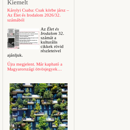
Kiemelt
Károlyi Csaba: Csak körbe jársz –
Az Élet és Irodalom 2026/32.
számából
Az
Élet és
Irodalom
32.
számát a
kulturális
cikkek rövid
részleteivel
ajánljuk.
Újra megjelent. Már kapható a
Magyarországi ötvösjegyek…