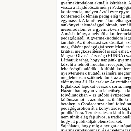
gyermekirodalom aktuális kérdéseit.
vissza a Hajdúböszörményi Pedagógiai 
konferencia, melyen évről évre egyre 
konferenciák témája pedig elég tág a
egymással. A konferenciákon elhangzó
tankönyvi jelentőséggel bírnak, remél
meseirodalom és a gyermekvers klass
A másik irány, amelyből a konferenci
pedagógiától. A gyermekirodalom legna
tanulók. Az ő olvasási szokásaikat, sz
meg, főként pedagógiai szemléletű s
kritikai megközelítéséről is szó eshet
Magyar Olvasástársaság (HUNRA) sze
Láthatjuk tehát, hogy napjaink gyer
közelít a felnőtt irodalom recepciójá
lehetőségük adódik – külföldi konfere
nyelvterületek kutatói számára meghir
meglehetősen szűknek tűnik az a megs
előtt nyitva áll. Ha csak az Ausztri
foglalkozó lapokat vesszük sorra, me
Hazánkban ugyan van lehetősége a kut
folyóiratokban – az utóbbi évtizedben
különszámot –, azonban az önálló krit
betölteni a Csodaceruza című folyóira
pedagógusokon át a könyvtárosokig), h
publikálásra. Természetesen látni kell
nem tűnik elég fajsúlyos, a tradicion
hogy itt publikálják elemzéseiket.
Sajnálatos, hogy míg a nyugat-európai
gyermekirodalomnak, és egyetemi fak