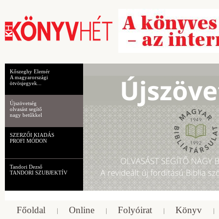
Kőszeghy Elemér
A magyarországi
ötvösjegyek...
Újszövetség
olvasást segítő
nagy betűkkel
SZERZŐI KIADÁS
PROFI MÓDON
Tandori Dezső
TANDORI SZUBJEKTÍV
Főoldal
Online
Folyóirat
Könyv