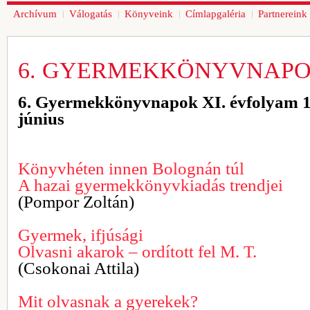
Archívum
Válogatás
Könyveink
Címlapgaléria
Partnereink
6. GYERMEKKÖNYVNAP
6. Gyermekkönyvnapok XI. évfolyam 1
június
Könyvhéten innen Bolognán túl
A hazai gyermekkönyvkiadás trendjei
(Pompor Zoltán)
Gyermek, ifjúsági
Olvasni akarok – ordított fel M. T.
(Csokonai Attila)
Mit olvasnak a gyerekek?