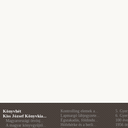
Könyvhét
Kontrolling elemek a...
5. Gye
Lapmargó lábjegyzete...
6. Gye
Kiss József Könyvkia...
Égszakadás, földindu...
100 éve 
Magyarországi ötvösj...
Hófehérke és a berli...
1956 öt
A magyar könyvgyűjtő...