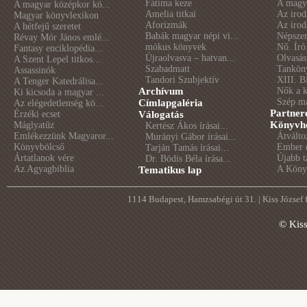
Fátima keze
A magya
A magyar középkor kö...
Amelia titkai
Az irod
Magyar könyvlexikon
Aforizmák
Az irod
A hétfejű szeretet
Babák magyar népi vi...
Népszer
Révay Mór János emlé...
mókus könyvek
Nő. Író
Fantasy enciklopédia...
Újraolvasva – hatvan...
Olvasás
A Szent Lepel titkos...
Szabadmatt
Tankön
Assassinók
Tandori Szubjektív
XIII. B
A Tenger Katedrálisa...
Archívum
Nők a 
Ki kicsoda a magyar ...
Szép m
Címlapgaléria
Az elégedetlenség kö...
Partner
Érzéki ecset
Válogatás
Könyvhé
Máglyatűz
Kertész Ákos írásai...
Emlékezzünk Magyaror...
Átválto
Murányi Gábor írásai...
Könyvbölcső
Ember é
Tarján Tamás írásai...
Ártatlanok vére
Újabb t
Dr. Bódis Béla írása...
Az Agyagbiblia
A Könyv
Tematikus lap
1114 Budapest, Hamzsabégi út 31. | Kiss József
© Kis