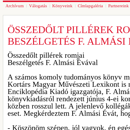
Archívum
Válogatás
Könyveink
Címlapgaléria
Partnereink
ÖSSZEDŐLT PILLÉREK RO
BESZÉLGETÉS F. ALMÁSI
Összedőlt pillérek romjai
Beszélgetés F. Almási Évával
A számos komoly tudományos könyv me
Kortárs Magyar Művészeti Lexikont is 
Enciklopédia Kiadó igazgatója, F. Alm
könyvkiadásról rendezett június 4-ei ko
közben rosszul lett. A jelenlevő kollégá
eset. Megkérdeztem F. Almási Évát, ho
- Köszönöm szépen, jól vagyok, én egé