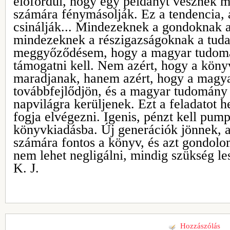
előfordul, hogy egy példányt vesznek m
számára fénymásolják. Ez a tendencia, 
csinálják... Mindezeknek a gondoknak 
mindezeknek a részigazságoknak a tuda
meggyőződésem, hogy a magyar tudom
támogatni kell. Nem azért, hogy a köny
maradjanak, hanem azért, hogy a magy
továbbfejlődjön, és a magyar tudomány
napvilágra kerüljenek. Ezt a feladatot 
fogja elvégezni. Igenis, pénzt kell pum
könyvkiadásba. Új generációk jönnek, a
számára fontos a könyv, és azt gondolo
nem lehet negligálni, mindig szükség les
K. J.
Hozzászólás