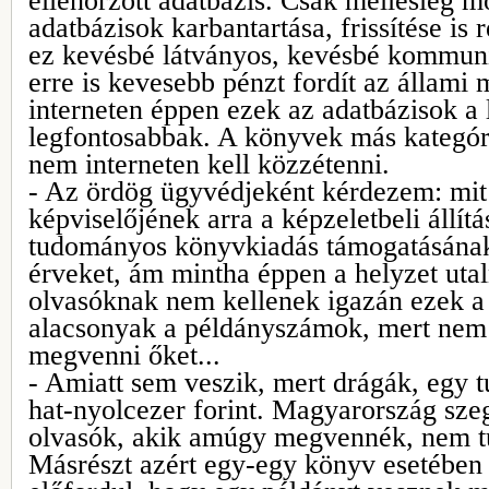
ellenőrzött adatbázis. Csak mellesleg m
adatbázisok karbantartása, frissítése is
ez kevésbé látványos, kevésbé kommunik
erre is kevesebb pénzt fordít az állami
interneten éppen ezek az adatbázisok a
legfontosabbak. A könyvek más kategóri
nem interneten kell közzétenni.
- Az ördög ügyvédjeként kérdezem: mit
képviselőjének arra a képzeletbeli állítá
tudományos könyvkiadás támogatásának
érveket, ám mintha éppen a helyzet utal
olvasóknak nem kellenek igazán ezek a
alacsonyak a példányszámok, mert nem
megvenni őket...
- Amiatt sem veszik, mert drágák, egy
hat-nyolcezer forint. Magyarország sze
olvasók, akik amúgy megvennék, nem tud
Másrészt azért egy-egy könyv esetében 