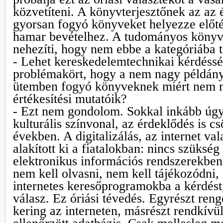
közvetíteni. A könyvterjesztőnek az az 
gyorsan fogyó könyveket helyezze előtér
hamar bevételhez. A tudományos könyve
nehezíti, hogy nem ebbe a kategóriába t
- Lehet kereskedelemtechnikai kérdéssé 
problémakört, hogy a nem nagy példán
ütemben fogyó könyveknek miért nem 
értékesítési mutatóik?
- Ezt nem gondolom. Sokkal inkább úgy
kulturális színvonal, az érdeklődés is c
években. A digitalizálás, az internet val
alakított ki a fiatalokban: nincs szüksé
elektronikus információs rendszerekben
nem kell olvasni, nem kell tájékozódni, 
internetes keresőprogramokba a kérdést,
válasz. Ez óriási tévedés. Egyrészt ren
kering az interneten, másrészt rendkívü