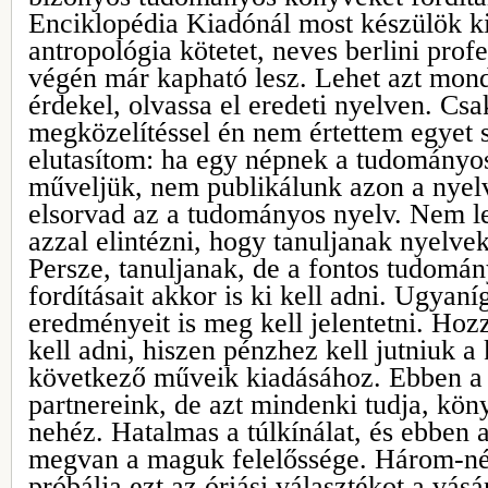
Enciklopédia Kiadónál most készülök ki
antropológia kötetet, neves berlini prof
végén már kapható lesz. Lehet azt mond
érdekel, olvassa el eredeti nyelven. Cs
megközelítéssel én nem értettem egyet 
elutasítom: ha egy népnek a tudományo
műveljük, nem publikálunk azon a nyelv
elsorvad az a tudományos nyelv. Nem le
azzal elintézni, hogy tanuljanak nyelvek
Persze, tanuljanak, de a fontos tudom
fordításait akkor is ki kell adni. Ugyan
eredményeit is meg kell jelentetni. Hozz
kell adni, hiszen pénzhez kell jutniuk a
következő műveik kiadásához. Ebben a 
partnereink, de azt mindenki tudja, kön
nehéz. Hatalmas a túlkínálat, és ebben
megvan a maguk felelőssége. Három-né
próbálja ezt az óriási választékot a vás