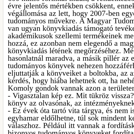
évre jelentős mértékben csökkent, enne
végállomása az lett, hogy 2007-ben egyet
tudományos művekre. A Magyar Tudo
van ugyan könyvkiadás támogató tevéke
akadémikusok szellemi termékeinek meg
hozzá, ez azonban nem elegendő a ma
könyvkiadás létének megőrzéséhez. Mé
hasonlatnál maradva, a másik pillér az e
tudományos könyvek nehezen hozzáférh
eljuttatják a könyveiket a boltokba, az
kérdés, hogy hiába lehetnek ott, ha nehé
Komoly gondok vannak azon a területen
- Vigasztalan kép ez. Mit tükröz vissza
könyv az olvasónak, az intézményeknek
- Ez évek óta tartó vita tárgya, és nem 
egyhamar eldőlhetne, túl sok mindent k
válaszhoz. Például itt vannak a fordításk
bizonyos tudományos könyveket fordíta