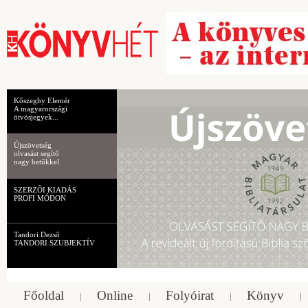
Kőszeghy Elemér
A magyarországi
ötvösjegyek...
Újszövetség
olvasást segítő
nagy betűkkel
SZERZŐI KIADÁS
PROFI MÓDON
Tandori Dezső
TANDORI SZUBJEKTÍV
Főoldal
Online
Folyóirat
Könyv