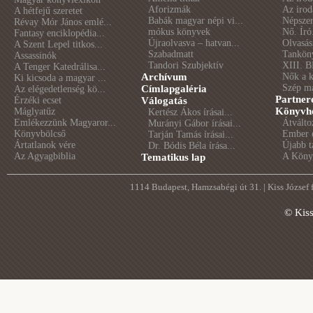
Aforizmák
Az irod
A hétfejű szeretet
Babák magyar népi vi...
Népszer
Révay Mór János emlé...
mókus könyvek
Nő. Író
Fantasy enciklopédia...
Újraolvasva – hatvan...
Olvasás
A Szent Lepel titkos...
Szabadmatt
Tankön
Assassinók
Tandori Szubjektív
XIII. B
A Tenger Katedrálisa...
Archívum
Nők a 
Ki kicsoda a magyar ...
Szép m
Címlapgaléria
Az elégedetlenség kö...
Partner
Érzéki ecset
Válogatás
Könyvhé
Máglyatűz
Kertész Ákos írásai...
Emlékezzünk Magyaror...
Átválto
Murányi Gábor írásai...
Könyvbölcső
Ember é
Tarján Tamás írásai...
Ártatlanok vére
Újabb t
Dr. Bódis Béla írása...
Az Agyagbiblia
A Könyv
Tematikus lap
1114 Budapest, Hamzsabégi út 31. | Kiss József
© Kis