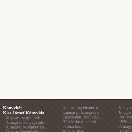
Könyvhét
Kontrolling elemek a...
5. Gye
Lapmargó lábjegyzete...
6. Gye
Kiss József Könyvkia...
Égszakadás, földindu...
100 éve 
Magyarországi ötvösj...
Hófehérke és a berli...
1956 öt
A magyar könyvgyűjtő...
Fátima keze
A magya
A magyar középkor kö...
Amelia titkai
Az irod
Magyar könyvlexikon