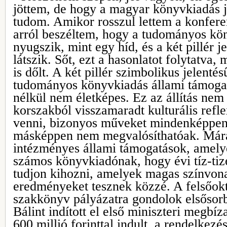
jöttem, de hogy a magyar könyvkiadás j
tudom. Amikor rosszul lettem a konfere
arról beszéltem, hogy a tudományos kön
nyugszik, mint egy híd, és a két pillér j
látszik. Sőt, ezt a hasonlatot folytatva
is dőlt. A két pillér szimbolikus jelentés
tudományos könyvkiadás állami támogatá
nélkül nem életképes. Ez az állítás nem 
korszakból visszamaradt kulturális refle
venni, bizonyos műveket mindenképpen 
másképpen nem megvalósíthatóak. Már
intézményes állami támogatások, amelye
számos könyvkiadónak, hogy évi tíz-tiz
tudjon kihozni, amelyek magas színvo
eredményeket tesznek közzé. A felsőokt
szakkönyv pályázatra gondolok elsősor
Bálint indított el első miniszteri megbíz
600 millió forinttal indult, a rendelkezé