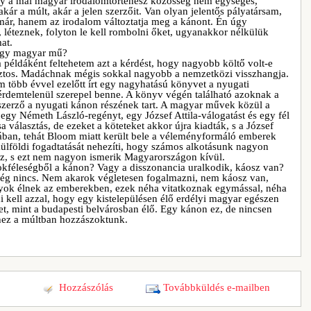
y a mai magyar irodalomtörténész közösség nem egységes,
ár a múlt, akár a jelen szerzőit. Van olyan jelentős pályatársam,
már, hanem az irodalom változtatja meg a kánont. Én úgy
léteznek, folyton le kell rombolni őket, ugyanakkor nélkülük
at.
 egy magyar mű?
 példáként feltehetem azt a kérdést, hogy nagyobb költő volt-e
tos. Madáchnak mégis sokkal nagyobb a nemzetközi visszhangja.
 több évvel ezelőtt írt egy nagyhatású könyvet a nyugati
érdemtelenül szerepel benne. A könyv végén található azoknak a
zerző a nyugati kánon részének tart. A magyar művek közül a
gy Németh László-regényt, egy József Attila-válogatást és egy fél
a választás, de ezeket a köteteket akkor újra kiadták, s a József
ikában, tehát Bloom miatt került bele a véleményformáló emberek
lföldi fogadtatását nehezíti, hogy számos alkotásunk nagyon
z, s ezt nem nagyon ismerik Magyarországon kívül.
kféleségből a kánon? Vagy a disszonancia uralkodik, káosz van?
ég nincs. Nem akarok végletesen fogalmazni, nem káosz van,
ok élnek az emberekben, ezek néha vitatkoznak egymással, néha
kell azzal, hogy egy kistelepülésen élő erdélyi magyar egészen
net, mint a budapesti belvárosban élő. Egy kánon ez, de nincsen
hez a múltban hozzászoktunk.
Hozzászólás
Továbbküldés e-mailben