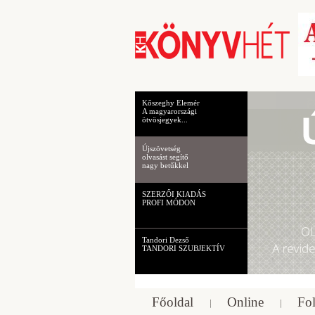
Kőszeghy Elemér
A magyarországi
ötvösjegyek...
Újszövetség
olvasást segítő
nagy betűkkel
SZERZŐI KIADÁS
PROFI MÓDON
Tandori Dezső
TANDORI SZUBJEKTÍV
Főoldal
Online
Fol