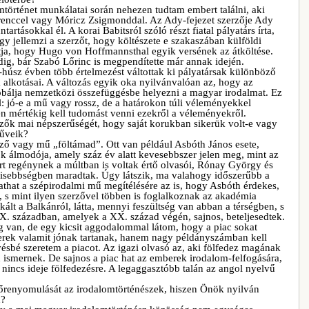
mtörténet munkálatai során nehezen tudtam embert találni, aki
erenccel vagy Móricz Zsigmonddal. Az Ady-fejezet szerzője Ady
tásokkal él. A korai Babitsról szóló részt fiatal pályatárs írta,
gy jellemzi a szerzőt, hogy költészete e szakaszában külföldi
lítja, hogy Hugo von Hoffmannsthal egyik versének az átköltése.
eddig, bár Szabó Lőrinc is megpendítette már annak idején.
-húsz évben több értelmezést váltottak ki pályatársak különböző
alkotásai. A változás egyik oka nyilvánvalóan az, hogy az
bálja nemzetközi összefüggésbe helyezni a magyar irodalmat. Ez
el: jó-e a mű vagy rossz, de a határokon túli véleményekkel
en mértékig kell tudomást venni ezekről a véleményekről.
zők mai népszerűségét, hogy saját korukban sikerük volt-e vagy
űveik?
ző vagy mű „föltámad”. Ott van például Asbóth János esete,
k álmodója, amely száz év alatt kevesebbszer jelen meg, mint az
rt regénynek a múltban is voltak értő olvasói, Rónay György és
 kisebbségben maradtak. Úgy látszik, ma valahogy időszerűbb a
that a szépirodalmi mű megítélésére az is, hogy Asbóth érdekes,
t, s mint ilyen szerzővel többen is foglalkoznak az akadémia
ikált a Balkánról, látta, mennyi feszültség van abban a térségben, s
X. században, amelyek a XX. század végén, sajnos, beteljesedtek.
ség van, de egy kicsit aggodalommal látom, hogy a piac sokat
berek valamit jónak tartanak, hanem nagy példányszámban kell
vésbé szeretem a piacot. Az igazi olvasó az, aki fölfedez magának
ismernek. De sajnos a piac hat az emberek irodalom-felfogására,
 nincs ideje fölfedezésre. A legaggasztóbb talán az angol nyelvű
lőrenyomulását az irodalomtörténészek, hiszen Önök nyilván
n?