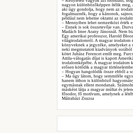
– Kénytelen vagyok azt mondani, hog
nagyon különbözőképpen ítélik meg, ak
aki úgy gondolja, hogy nem az irodal
fogalmaznék, hogy a kánonok, sajnos, 
például nem lehetne oktatni az irodalm
– Mennyiben lehet nemzetközi érték
– Ennek is sok összetevője van. Durva
Madách Imre Arany Jánosnál. Nem biz
Egy amerikai professzor, Harold Bloom
világirodalomról. A magyar irodalom 
könyveknek a jegyzéke, amelyeket a s
neki megmutatott kiadványok sorából e
kötet Juhász Ferencet említ meg. Furcs
Attila-válogatás díjat is kapott Amer
irodalomképébe. A magyar irodalom kü
erősen kötődik a magyar történelemhe
– Hogyan hangolódik össze ebből a so
– Ma úgy látom, hogy semmiféle egys
hanem itthon is különböző hagyomány
egymásnak ellent mondanak. Számolni 
másként látja a magyar múltat és jele
fősodor, fő motívum, amelynek a lété
Mátraházi Zsuzsa