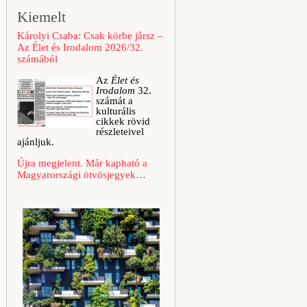
Kiemelt
Károlyi Csaba: Csak körbe jársz –
Az Élet és Irodalom 2026/32.
számából
Az
Élet és
Irodalom
32.
számát a
kulturális
cikkek rövid
részleteivel
ajánljuk.
Újra megjelent. Már kapható a
Magyarországi ötvösjegyek…