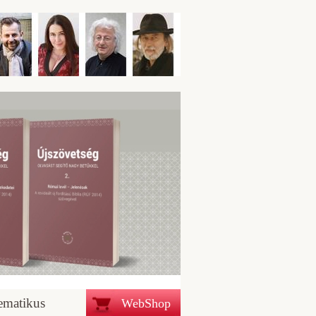
ematikus
WebShop