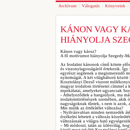
Archívum
Válogatás
Könyveink
KÁNON VAGY K
HIÁNYOLJA SZ
Kánon vagy káosz?
A fő motívumot hiányolja Szegedy-M
Az Irodalmi kánonok című kötete el
és viszonylagosságáról értekezik. Így
egyrészt segítenek a megismerendő mű
nyitottságát. A két világháború közöt
Kosztolányi Dezső viszont múlékonysá
magyar irodalom történetei címmel a k
munkálatai, amelyeket ugyancsak Sze
- Áthelyeződtek a hangsúlyok, ma már
irodalomtörténészek szemében, akik ö
nagyságoknak tűntek, s nem is azok, a
Min múlik az értékítélet változása?
- Nyilvánvalóan minden nemzedék átér
érzékelni lehetett a változás közeledt
változásnak a világra ható egységesül
– Mi módosul, talán az ízlésvilág, ho
közül most inkább Kosztolányi kerül 