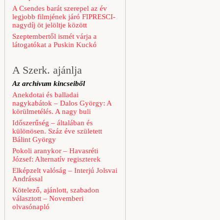
A Csendes barát szerepel az év
legjobb filmjének járó FIPRESCI-
nagydíj öt jelöltje között
Szeptembertől ismét várja a
látogatókat a Puskin Kuckó
A Szerk. ajánlja
Az archívum kincseiből
Anekdotai és balladai
nagykabátok – Dalos György: A
körülmetélés. A nagy buli
Időszerűség – általában és
különösen. Száz éve született
Bálint György
Pokoli aranykor – Havasréti
József: Alternatív regiszterek
Elképzelt valóság – Interjú Jolsvai
Andrással
Kötelező, ajánlott, szabadon
választott – Novemberi
olvasónapló