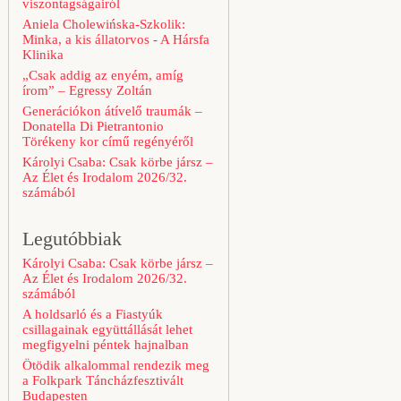
viszontagságairól
Aniela Cholewińska-Szkolik:
Minka, a kis állatorvos - A Hársfa
Klinika
„Csak addig az enyém, amíg
írom” – Egressy Zoltán
Generációkon átívelő traumák –
Donatella Di Pietrantonio
Törékeny kor című regényéről
Károlyi Csaba: Csak körbe jársz –
Az Élet és Irodalom 2026/32.
számából
Legutóbbiak
Károlyi Csaba: Csak körbe jársz –
Az Élet és Irodalom 2026/32.
számából
A holdsarló és a Fiastyúk
csillagainak együttállását lehet
megfigyelni péntek hajnalban
Ötödik alkalommal rendezik meg
a Folkpark Táncházfesztivált
Budapesten