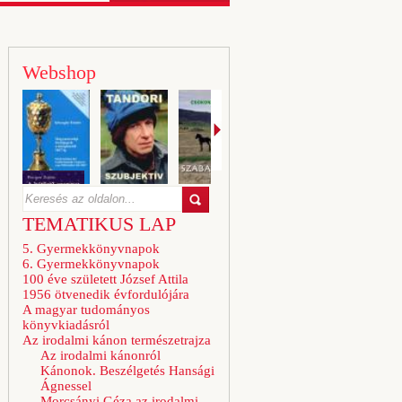
Webshop
TEMATIKUS LAP
5. Gyermekkönyvnapok
6. Gyermekkönyvnapok
100 éve született József Attila
1956 ötvenedik évfordulójára
A magyar tudományos
könyvkiadásról
Az irodalmi kánon természetrajza
Az irodalmi kánonról
Kánonok. Beszélgetés Hansági
Ágnessel
Morcsányi Géza az irodalmi