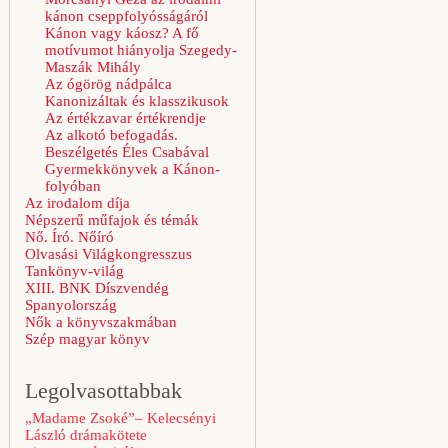
kánon cseppfolyósságáról
Kánon vagy káosz? A fő
motívumot hiányolja Szegedy-
Maszák Mihály
Az ógörög nádpálca
Kanonizáltak és klasszikusok
Az értékzavar értékrendje
Az alkotó befogadás.
Beszélgetés Éles Csabával
Gyermekkönyvek a Kánon-
folyóban
Az irodalom díja
Népszerű műfajok és témák
Nő. Író. Nőíró
Olvasási Világkongresszus
Tankönyv-világ
XIII. BNK Díszvendég
Spanyolország
Nők a könyvszakmában
Szép magyar könyv
Legolvasottabbak
„Madame Zsoké”– Kelecsényi
László drámakötete