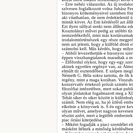
– Erre nehéz válaszolni. Az új irodalo
szívesen foglalkozott volna Juhász F
bizonyos költeményeivel szemben fönntar
aki vitathatóan, de nem érdektelenül ú
mintát követ. Az Esti kérdésről azt ál
Ezt ilyen súllyal senki nem állította 
Kosztolányi művei pedig az utóbbi tíz
nemzedékeiből, mint más kortársainak 
irodalomtörténészek egy része megpró
nem azt jelenti, hogy a külföld dönti 
számolni kell. Más kérdés, hogy mily
– Abból levezethetjük-e bizonyos szer
éppen visszhangtalanok maradtak a m
– Előfordul olykor, hogy egy-egy szer
akinek egyetlen regénye van, az Álmo
elmúlt tíz esztendőben. E szépen megí
Németh G. Béla sokra tartotta, de ők
regény, mint a maga korában. Visszaha
konzervatív értekező prózát szintén ír
filozófiai intézetében, mert sokat publ
olyan jóslatokat fogalmazott meg a XI
Tehát siker és siker között is különb
számít. Nem elég az, ha jó ízlésű em
elkelnie a könyvnek is. S én egyre ke
olyan művet, amelyet nagyon kevesen 
részint azért, mert a legtöbb embernek
piac óriási kiterjedése.
– Miként fogadják a piaci szemlélet e
másként ítélnek a minőség kérdésébe