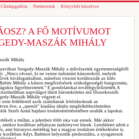
Címlapgaléria
Partnereink
Könyvhét húszéves
ÁOSZ? A FŐ MOTÍVUMOT
EGEDY-MASZÁK MIHÁLY
aszák Mihály
őszavában Szegedy-Maszák Mihály a művészetek egyetemességéről
 ír: „Nincs olvasó, ki ne venne tudomást kánonokról, melyek
vek kiválogatásában, másrészt viszont korlátozzák az ízlés
t Babits Mihály a kánon megőrzésének szükségességét hangoztatta,
gukra figyelmeztetett." E gondolatokat továbbgyűrűztették A
özelmúltban napvilágot látott háromkötetes mű főszerkesztői
gedy-Maszák Mihály végzett el.
 nem feltétlenül azok számítanak íróóriásoknak az
tven éve, a „spenót” kiadása idején megfellebbezhetetlen
kik Szerb Antal hajdani irodalomtörténetében uralták a lapokat.
tékeli a múltat, a jelenben több oka van ennek. Már akkor
ét, amikor korábban néhányan tankönyvet írtunk. Lendületet adott a
és, ami bizonyos mértékig hat a magyar irodalom értékelésére is.
gy korábban Adyt, Babitsot helyeztük piedesztálra, a nyugatosok
előtérbe?