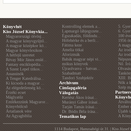
Könyvhét
Kontrolling elemek a...
5. Gye
Lapmargó lábjegyzete...
6. Gye
Kiss József Könyvkia...
Égszakadás, földindu...
100 éve 
Magyarországi ötvösj...
Hófehérke és a berli...
1956 öt
A magyar könyvgyűjtő...
Fátima keze
A magya
A magyar középkor kö...
Amelia titkai
Az irod
Magyar könyvlexikon
Aforizmák
Az irod
A hétfejű szeretet
Babák magyar népi vi...
Népszer
Révay Mór János emlé...
mókus könyvek
Nő. Író
Fantasy enciklopédia...
Újraolvasva – hatvan...
Olvasás
A Szent Lepel titkos...
Szabadmatt
Tankön
Assassinók
Tandori Szubjektív
XIII. B
A Tenger Katedrálisa...
Archívum
Nők a 
Ki kicsoda a magyar ...
Szép m
Címlapgaléria
Az elégedetlenség kö...
Partner
Érzéki ecset
Válogatás
Könyvhé
Máglyatűz
Kertész Ákos írásai...
Emlékezzünk Magyaror...
Átválto
Murányi Gábor írásai...
Könyvbölcső
Ember é
Tarján Tamás írásai...
Ártatlanok vére
Újabb t
Dr. Bódis Béla írása...
Az Agyagbiblia
A Könyv
Tematikus lap
1114 Budapest, Hamzsabégi út 31. | Kiss József