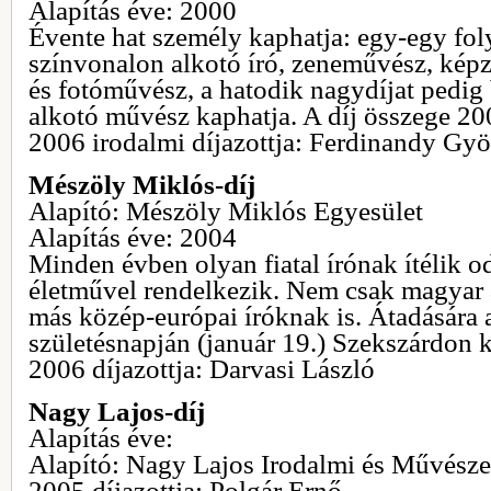
Alapítás éve: 2000
Évente hat személy kaphatja: egy-egy fo
színvonalon alkotó író, zeneművész, ké
és fotóművész, a hatodik nagydíjat pedig
alkotó művész kaphatja. A díj összege 20
2006 irodalmi díjazottja: Ferdinandy Gy
Mészöly Miklós-díj
Alapító: Mészöly Miklós Egyesület
Alapítás éve: 2004
Minden évben olyan fiatal írónak ítélik od
életművel rendelkezik. Nem csak magyar 
más közép-európai íróknak is. Átadására
születésnapján (január 19.) Szekszárdon k
2006 díjazottja: Darvasi László
Nagy Lajos-díj
Alapítás éve:
Alapító: Nagy Lajos Irodalmi és Művésze
2005 díjazottja: Polgár Ernő