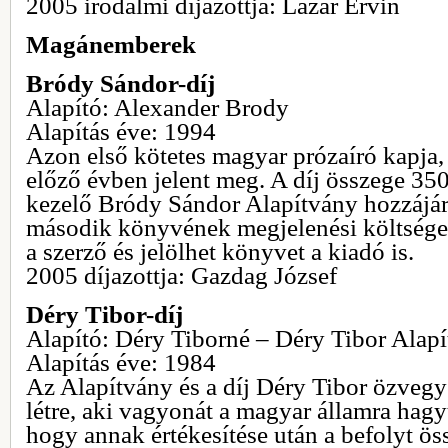
2005 irodalmi díjazottja: Lázár Ervin
Magánemberek
Bródy Sándor-díj
Alapító: Alexander Brody
Alapítás éve: 1994
Azon első kötetes magyar prózaíró kapja,
előző évben jelent meg. A díj összege 350
kezelő Bródy Sándor Alapítvány hozzájáru
második könyvének megjelenési költségei
a szerző és jelölhet könyvet a kiadó is.
2005 díjazottja: Gazdag József
Déry Tibor-díj
Alapító: Déry Tiborné – Déry Tibor Alap
Alapítás éve: 1984
Az Alapítvány és a díj Déry Tibor özvegy
létre, aki vagyonát a magyar államra hagyta
hogy annak értékesítése után a befolyt ö