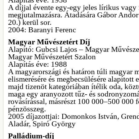
A díjjal évente egy-egy jeles lírikus vagy 
megjutalmazásra. Átadására Gábor Andor 
20.) kerül sor.
2004: Baranyi Ferenc
Magyar Művészetért Díj
Alapító: Gubcsi Lajos – Magyar Művészet
Magyar Művészetért Szalon
Alapítás éve: 1988
A magyarországi és határon túli magyar
elismerésére és megbecsülésére alapított e
majd tizenöt kategóriában ítélik oda, közt
maga egy aranyozott tűz- és sodronyzom
rovásírással, másrészt 100 000–500 000 fo
pénzösszeg.
2005 díjazottjai: Domonkos István, Grend
Aladár, Spiró György
Palládium-díj