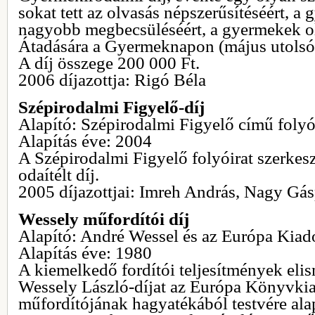
sokat tett az olvasás népszerűsítéséért, 
nagyobb megbecsüléséért, a gyermekek ol
Átadására a Gyermeknapon (május utolsó 
A díj összege 200 000 Ft.
2006 díjazottja: Rigó Béla
Szépirodalmi Figyelő-díj
Alapító: Szépirodalmi Figyelő című folyó
Alapítás éve: 2004
A Szépirodalmi Figyelő folyóirat szerkesz
odaítélt díj.
2005 díjazottjai: Imreh András, Nagy Gás
Wessely műfordítói díj
Alapító: André Wessel és az Európa Kiad
Alapítás éve: 1980
A kiemelkedő fordítói teljesítmények eli
Wessely László-díjat az Európa Könyvkia
műfordítójának hagyatékából testvére alap