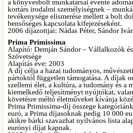
a könyvesbolt munkatársai évente adom
kortárs irodalmi személyiségnek – munká
tevékenysége elismerése mellett a bolt do
bensőséges kapcsolata kifejezéseként.
2006 díjazottjai: Nádas Péter, Sándor Ivá
Prima Primissima
Alapító: Demján Sándor – Vállalkozók é
Szövetsége
Alapítás éve: 2003
A díj célja a hazai tudományos, művészeti 
pártoktól független támogatása. A díjak o
szellemi élet, a kultúra, a tudomány és a 
kiemelkedő teljesítményt nyújtókat, valam
követésre méltó életműveket kívánja közé
Prima Primissima-díj összege kategórián
euró, a Prima díjasoknak pedig 10 000 eu
akikre bárki szavazhat nyilvános lista al
eurónyi díjat kapnak.