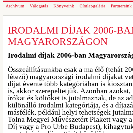
Archívum
Válogatás
Könyveink
Címlapgaléria
Partnereink
IRODALMI DÍJAK 2006-BA
MAGYARORSZÁGON
Irodalmi díjak 2006-ban Magyarorszá
Összeállításunkba csak a ma élő (tehát 
létező) magyarországi irodalmi díjakat ve
díjat évente több kategóriában is kioszta
is, akkor szerepeltetjük. Azonban azokat
írókat és költőket is jutalmaznak, de az ad
különálló irodalmi kategóriája, és a díja
másfélék, például helyi tehetségek jutalm
Tolna Megyei Művészetért Plakett vagy a
Díj vagy a Pro Urbe Budapest), kihagytuk