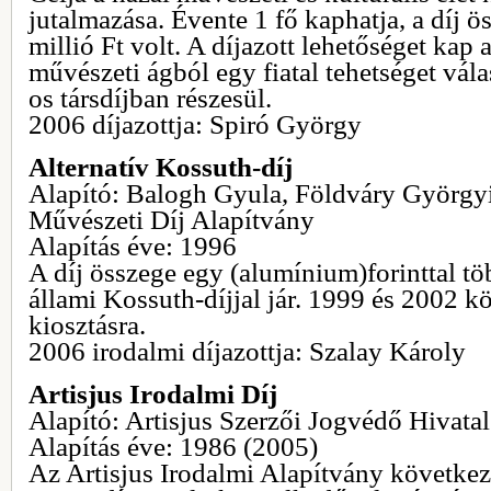
jutalmazása. Évente 1 fő kaphatja, a díj ö
millió Ft volt. A díjazott lehetőséget kap
művészeti ágból egy fiatal tehetséget vála
os társdíjban részesül.
2006 díjazottja: Spiró György
Alternatív Kossuth-díj
Alapító: Balogh Gyula, Földváry Györgyi
Művészeti Díj Alapítvány
Alapítás éve: 1996
A díj összege egy (alumínium)forinttal t
állami Kossuth-díjjal jár. 1999 és 2002 k
kiosztásra.
2006 irodalmi díjazottja: Szalay Károly
Artisjus Irodalmi Díj
Alapító: Artisjus Szerzői Jogvédő Hivatal
Alapítás éve: 1986 (2005)
Az Artisjus Irodalmi Alapítvány következ