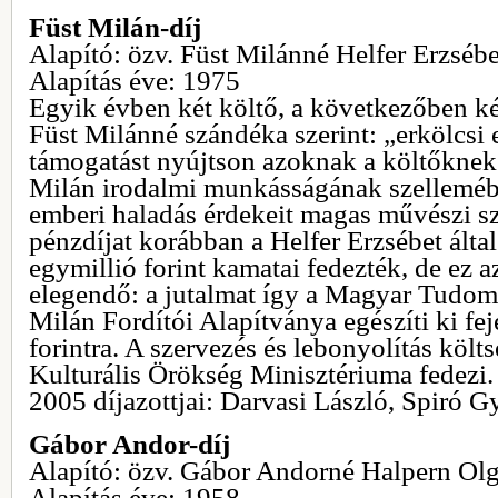
Füst Milán-díj
Alapító: özv. Füst Milánné Helfer Erzsébe
Alapítás éve: 1975
Egyik évben két költő, a következőben ké
Füst Milánné szándéka szerint: „erkölcsi 
támogatást nyújtson azoknak a költőknek 
Milán irodalmi munkásságának szelleméb
emberi haladás érdekeit magas művészi szi
pénzdíjat korábban a Helfer Erzsébet által
egymillió forint kamatai fedezték, de ez
elegendő: a jutalmat így a Magyar Tudo
Milán Fordítói Alapítványa egészíti ki fe
forintra. A szervezés és lebonyolítás költ
Kulturális Örökség Minisztériuma fedezi.
2005 díjazottjai: Darvasi László, Spiró 
Gábor Andor-díj
Alapító: özv. Gábor Andorné Halpern Ol
Alapítás éve: 1958