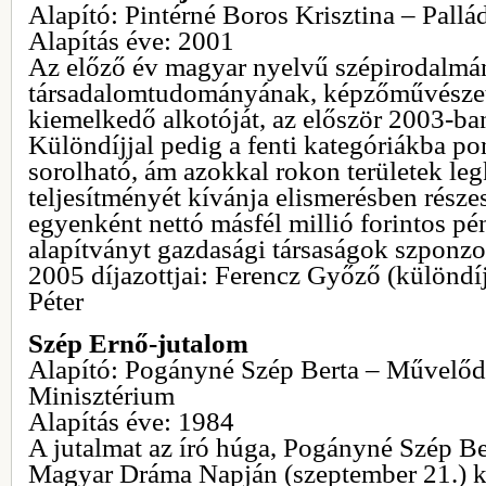
Alapító: Pintérné Boros Krisztina – Pall
Alapítás éve: 2001
Az előző év magyar nyelvű szépirodalmán
társadalomtudományának, képzőművésze
kiemelkedő alkotóját, az először 2003-ba
Különdíjjal pedig a fenti kategóriákba p
sorolható, ám azokkal rokon területek leg
teljesítményét kívánja elismerésben részes
egyenként nettó másfél millió forintos pé
alapítványt gazdasági társaságok szponzo
2005 díjazottjai: Ferencz Győző (különdíj
Péter
Szép Ernő-jutalom
Alapító: Pogányné Szép Berta – Művelődé
Minisztérium
Alapítás éve: 1984
A jutalmat az író húga, Pogányné Szép Bert
Magyar Dráma Napján (szeptember 21.) ke