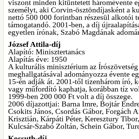
viszont minden kitüntetett háromévente e
személyt, aki Corvin-ösztöndíjasként a kul
nettó 500 000 forintban részesül alkotói 
támogatandó. 2001-ben, a díj újraalapítás
egyetlen írónak, Szabó Magdának adomán
József Attila-díj
Alapító: Minisztertanács
Alapítás éve: 1950
A kulturális minisztérium az Írószövets
meghallgatásával adományozza évente egy
15-én adják át. 2001-től tizenhárom író, 
vagy műfordító kaphatja, korábban tíz vol
1999-ben 200 000 Ft volt a díj összege.
2006 díjazottjai: Barna Imre, Bojtár Endre
Csokits János, Csordás Gábor, Forgách A
Krisztián, Kárpáti Péter, Keresztury Tibor
Kulcsár-Szabó Zoltán, Schein Gábor, Turc
Kossuth-díj