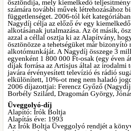
ösztöndíja, mely kiemelkedő teljesítmény
számára további művek létrehozásához bi
függetlenséget. 2006-tól két kategóriában o
Nagydíj célja az előző év egy kiemelkedő
alkotásának jutalmazása. Az öt másik, ösz
azzal a céllal osztja ki az Alapítvány, hog
ösztönözze a tehetségüket már bizonyító
alkotómunkáját. A Nagydíj összege 3 mill
egyenként 1 800 000 Ft-osak (egy éven át
díjak forrása az Artisjus által az irodalmi
javára érvényesített televízió és rádió sug
elkülönített, 10%-ot meg nem haladó jogd
2006 díjazottjai: Ferencz Győző (Nagydíj
Borbély Szilárd, Dragomán György, Jóná
Üveggolyó-díj
Alapító: Írók Boltja
Alapítás éve: 1993
Az Írók Boltja Üveggolyó rendjét a könyv