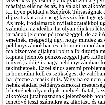
vezetők vagy esetleg a nagyközönség jelö
másfajta elismerés az, ha valaki az alkotó
ki, ilyen például a Szépírók Társaságnak 
díjazottakat a társaság kétszáz fős tagsága
Az írók, irodalmárok nyilatkozataikból úg
számukra az ideális, ha olyan díjak is lé
járnának jelentős pénzösszeggel, de az író
emelnék, mégpedig úgy, hogy mindez az 
példányszámokban és a honoráriumokban
ma bizonyos díjaknál pont a fordítottja 
kapnak jelentős pénzösszeggel járó kitünt
műve(i) addig is nagy példányszámban f
tekinthetőek. Ezzel sincs semmi probléma,
is honorálni kell és szükséges, de valóba
ha létezne a másik út is. Vagy ha ez nem l
nehéz eladási példányszámokat mesterség
lehetnének olyan díjak, melyek fiatal, ke
alkotókat jutalmaznának jelentősebb hon
lehetővé teszi számukra az alkotást, és tal