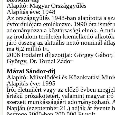
Alapító: Magyar Országgyűlés
Alapítás éve: 1948
Az országgyűlés 1948-ban alapította a s
évfordulójára emlékezve. 1990 óta ismét 
adományozza a köztársasági elnök. A tud
az irodalom területén kiemelkedő alkotóka
járó összeg az aktuális nettó nominál átla
ma 6,2 millió Ft.
2006 irodalmi díjazottjai: Görgey Gábor,
György, Dr. Tordai Zádor
Márai Sándor-díj
Alapító: Művelődési és Közoktatási Mini
Alapítás éve: 1995
Írói életműért vagy az előző évben megjel
értékű prózakötetért, valamint magyar író 
szerzett munkásságáért adományozható. 
Napján (szeptember 21.) adják át évente h
összege 2000-ben 200 000 Ft volt.