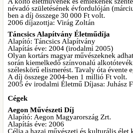
A költő életművének és emlékének szentel
névadó születésének évfordulóján (márciu
ben a díj összege 30 000 Ft volt.
2006 díjazottja: Virág Zoltán
Táncsics Alapítvány Életműdíja
Alapító: Táncsics Alapítvány
Alapítás éve: 2004 (irodalmi 2005)
Olyan kortárs magyar művészeknek adha
során kiemelkedő színvonalú alkotótevék
széleskörű elismerést. Tavaly óta évente 
A díj összege 2004-ben 1 millió Ft volt.
2005 év irodalmi Életmű Díjasa: Juhász 
Cégek
Aegon Művészeti Díj
Alapító: Aegon Magyarország Zrt.
Alapítás éve: 2006
Célja a hazai művészeti és kulturális élet