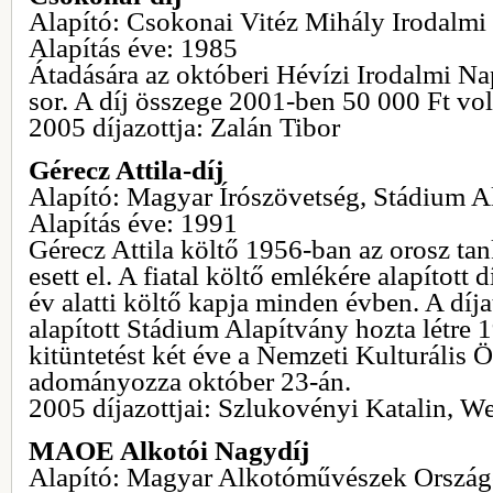
Alapító: Csokonai Vitéz Mihály Irodalmi
Alapítás éve: 1985
Átadására az októberi Hévízi Irodalmi Na
sor. A díj összege 2001-ben 50 000 Ft vol
2005 díjazottja: Zalán Tibor
Gérecz Attila-díj
Alapító: Magyar Írószövetség, Stádium A
Alapítás éve: 1991
Gérecz Attila költő 1956-ban az orosz ta
esett el. A fiatal költő emlékére alapított d
év alatti költő kapja minden évben. A díja
alapított Stádium Alapítvány hozta létre 
kitüntetést két éve a Nemzeti Kulturális
adományozza október 23-án.
2005 díjazottjai: Szlukovényi Katalin, W
MAOE Alkotói Nagydíj
Alapító: Magyar Alkotóművészek Ország