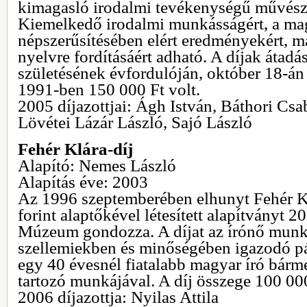
kimagasló irodalmi tevékenységű művész
Kiemelkedő irodalmi munkásságért, a mag
népszerűsítésében elért eredményekért, 
nyelvre fordításáért adható. A díjak átadá
születésének évfordulóján, október 18-án 
1991-ben 150 000 Ft volt.
2005 díjazottjai: Ágh István, Báthori C
Lövétei Lázár László, Sajó László
Fehér Klára-díj
Alapító: Nemes László
Alapítás éve: 2003
Az 1996 szeptemberében elhunyt Fehér Kl
forint alaptőkével létesített alapítványt 2
Múzeum gondozza. A díjat az írónő mun
szellemiekben és minőségében igazodó pá
egy 40 évesnél fiatalabb magyar író bárm
tartozó munkájával. A díj összege 100 000
2006 díjazottja: Nyilas Attila