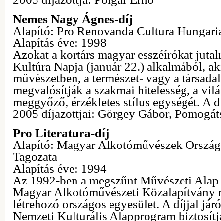
Nemes Nagy Ágnes-díj
Alapító: Pro Renovanda Cultura Hungari
Alapítás éve: 1998
Azokat a kortárs magyar esszéírókat jut
Kultúra Napja (január 22.) alkalmából, ak
művészetben, a természet- vagy a társa
megvalósítják a szakmai hitelesség, a vilá
meggyőző, érzékletes stílus egységét. A d
2005 díjazottjai: Görgey Gábor, Pomogát
Pro Literatura-díj
Alapító: Magyar Alkotóművészek Országo
Tagozata
Alapítás éve: 1994
Az 1992-ben a megszűnt Művészeti Alap t
Magyar Alkotóművészeti Közalapítvány m
létrehozó országos egyesület. A díjjal jár
Nemzeti Kulturális Alapprogram biztosítj