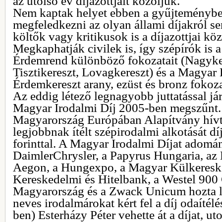
az utolsó év díjazottjait közöljük.
Nem kaptak helyet ebben a gyűjteménybe
megfeledkezni az olyan állami díjakról s
költők vagy kritikusok is a díjazottjai köz
Megkaphatják civilek is, így szépírók is
Érdemrend különböző fokozatait (Nagyke
Tisztikereszt, Lovagkereszt) és a Magyar
Érdemkereszt arany, ezüst és bronz fokoza
Az eddig létező legnagyobb juttatással jár
Magyar Irodalmi Díj 2005-ben megszűnt. 
Magyarország Európában Alapítvány hívta 
legjobbnak ítélt szépirodalmi alkotását dí
forinttal. A Magyar Irodalmi Díjat adomá
DaimlerChrysler, a Papyrus Hungaria, a
Aegon, a Hungexpo, a Magyar Külkeresk
Kereskedelmi és Hitelbank, a Westel 900
Magyarország és a Zwack Unicum hozta l
neves irodalmárokat kért fel a díj odaítél
ben) Esterházy Péter vehette át a díjat, u