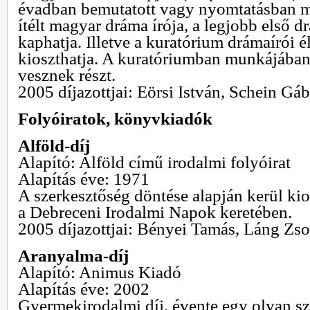
évadban bemutatott vagy nyomtatásban m
ítélt magyar dráma írója, a legjobb első d
kaphatja. Illetve a kuratórium drámaírói é
kioszthatja. A kuratóriumban munkájában
vesznek részt.
2005 díjazottjai: Eörsi István, Schein Gá
Folyóiratok, könyvkiadók
Alföld-díj
Alapító: Alföld című irodalmi folyóirat
Alapítás éve: 1971
A szerkesztőség döntése alapján kerül kio
a Debreceni Irodalmi Napok keretében.
2005 díjazottjai: Bényei Tamás, Láng Zso
Aranyalma-díj
Alapító: Animus Kiadó
Alapítás éve: 2002
Gyermekirodalmi díj, évente egy olyan sz