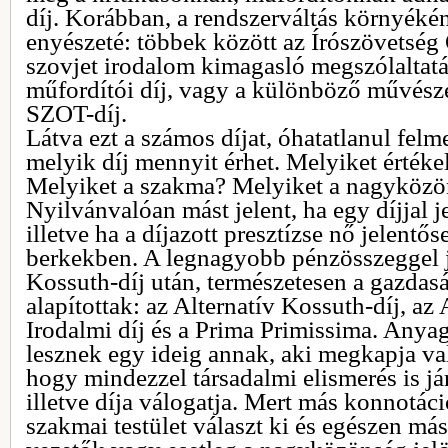
díj. Korábban, a rendszerváltás környékén 
enyészeté: többek között az Írószövetség 
szovjet irodalom kimagasló megszólaltatá
műfordítói díj, vagy a különböző művésze
SZOT-díj.
Látva ezt a számos díjat, óhatatlanul fel
melyik díj mennyit érhet. Melyiket értéke
Melyiket a szakma? Melyiket a nagyköz
Nyilvánvalóan mást jelent, ha egy díjjal j
illetve ha a díjazott presztízse nő jelentő
berkekben. A legnagyobb pénzösszeggel j
Kossuth-díj után, természetesen a gazdasá
alapítottak: az Alternatív Kossuth-díj, az 
Irodalmi díj és a Prima Primissima. Anya
lesznek egy ideig annak, aki megkapja va
hogy mindezzel társadalmi elismerés is jár
illetve díja válogatja. Mert más konnotáci
szakmai testület választ ki és egészen más