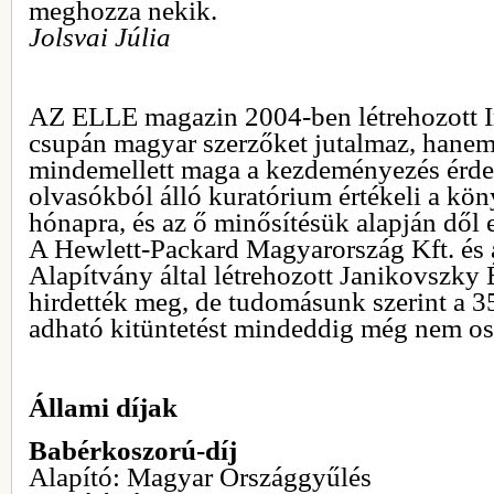
meghozza nekik.
Jolsvai Júlia
AZ ELLE magazin 2004-ben létrehozott I
csupán magyar szerzőket jutalmaz, hanem 
mindemellett maga a kezdeményezés érde
olvasókból álló kuratórium értékeli a kö
hónapra, és az ő minősítésük alapján dől e
A Hewlett-Packard Magyarország Kft. és
Alapítvány által létrehozott Janikovszky
hirdették meg, de tudomásunk szerint a 35
adható kitüntetést mindeddig még nem osz
Állami díjak
Babérkoszorú-díj
Alapító: Magyar Országgyűlés