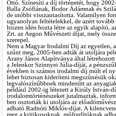
Ottó. Színesíti a díj történetét, hogy 200
Balla Zsófiának, Bodor Ádámnak és Szilág
de utóbbi visszautasította. Valamilyen fo
ugyanolyan feltételekkel, de azért tovább 
hiszen idén hozta létre az egyik alapító
Zrt. az Aegon Művészeti díjat, mely össze
szerepel.
Nem a Magyar Irodalmi Díj az egyetlen, a
szűnt meg, 2005-ben adták át utoljára pél
Arany János Alapítványa által létrehozott
a Jelenkor Szinnyei Júlia-díját, a pénzszű
években is számos irodalmi díj múlt el n
lehet biztosan kideríteni megszűnésük oka
legvalószínűbbnek mindenütt az anyagiak 
például 2002-ig létezett a Király István-dí
irodalomtörténészeket jutalmaztak, infor
ben osztották ki utoljára az előadóművés
adható Radnóti Miklós-díjat. A kilencven
meg a kritikusoknak, műfordítóknak adh