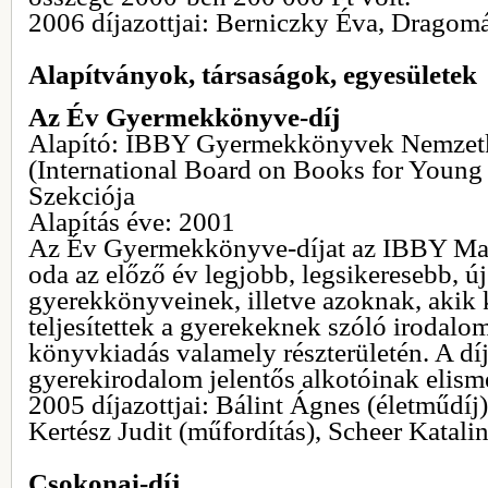
2006 díjazottjai: Berniczky Éva, Dragom
Alapítványok, társaságok, egyesületek
Az Év Gyermekkönyve-díj
Alapító: IBBY Gyermekkönyvek Nemzetk
(International Board on Books for Young
Szekciója
Alapítás éve: 2001
Az Év Gyermekkönyve-díjat az IBBY Magy
oda az előző év legjobb, legsikeresebb, ú
gyerekkönyveinek, illetve azoknak, akik
teljesítettek a gyerekeknek szóló irodalom
könyvkiadás valamely részterületén. A díj
gyerekirodalom jelentős alkotóinak elisme
2005 díjazottjai: Bálint Ágnes (életműdíj),
Kertész Judit (műfordítás), Scheer Katalin
Csokonai-díj