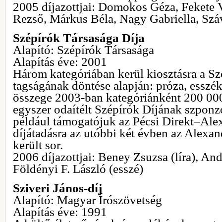
2005 díjazottjai: Domokos Géza, Fekete 
Rezső, Márkus Béla, Nagy Gabriella, Szá
Szépírók Társasága Díja
Alapító: Szépírók Társasága
Alapítás éve: 2001
Három kategóriában kerül kiosztásra a Sz
tagságának döntése alapján: próza, esszékri
összege 2003-ban kategóriánként 200 000
egyszer odaítélt Szépírók Díjának szponz
például támogatójuk az Pécsi Direkt–Alex
díjátadásra az utóbbi két évben az Alex
került sor.
2006 díjazottjai: Beney Zsuzsa (líra), An
Földényi F. László (esszé)
Sziveri János-díj
Alapító: Magyar Írószövetség
Alapítás éve: 1991