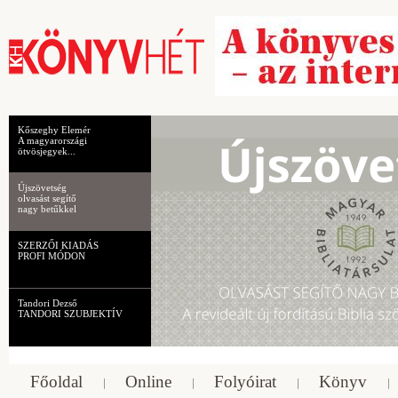
Kőszeghy Elemér
A magyarországi
ötvösjegyek...
Újszövetség
olvasást segítő
nagy betűkkel
SZERZŐI KIADÁS
PROFI MÓDON
Tandori Dezső
TANDORI SZUBJEKTÍV
Főoldal
Online
Folyóirat
Könyv