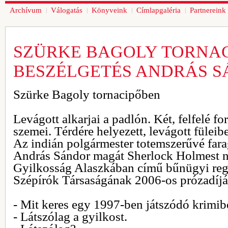
Archívum
Válogatás
Könyveink
Címlapgaléria
Partnereink
SZÜRKE BAGOLY TORNAC
BESZÉLGETÉS ANDRÁS 
Szürke Bagoly tornacipőben
Levágott alkarjai a padlón. Két, felfelé fo
szemei. Térdére helyezett, levágott fülei
Az indián polgármester totemszerűvé farag
András Sándor magát Sherlock Holmest 
Gyilkosság Alaszkában című bűnügyi reg
Szépírók Társaságának 2006-os prózadíjá
- Mit keres egy 1997-ben játszódó krimi
- Látszólag a gyilkost.