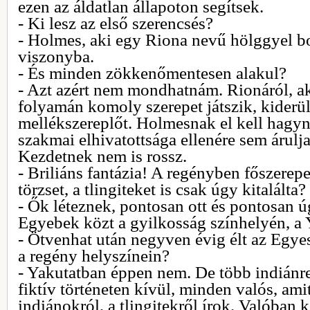
ezen az áldatlan állapoton segítsek.
- Ki lesz az első szerencsés?
- Holmes, aki egy Riona nevű hölggyel b
viszonyba.
- És minden zökkenőmentesen alakul?
- Azt azért nem mondhatnám. Rionáról, a
folyamán komoly szerepet játszik, kiderül
mellékszereplőt. Holmesnak el kell hagyni
szakmai elhivatottsága ellenére sem árulja
Kezdetnek nem is rossz.
- Briliáns fantázia! A regényben főszerepe
törzset, a tlingiteket is csak úgy kitalálta?
- Ők léteznek, pontosan ott és pontosan 
Egyebek közt a gyilkosság színhelyén, a 
- Ötvenhat után negyven évig élt az Egyes
a regény helyszínein?
- Yakutatban éppen nem. De több indiánr
fiktív történeten kívül, minden valós, ami
indiánokról, a tlingitekről írok. Valóban 