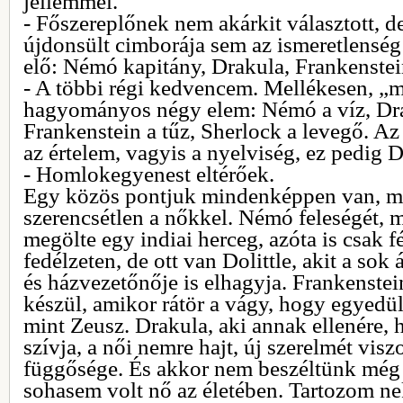
jellemmel.
- Főszereplőnek nem akárkit választott, 
újdonsült cimborája sem az ismeretlens
elő: Némó kapitány, Drakula, Frankenstein
- A többi régi kedvencem. Mellékesen, „m
hagyományos négy elem: Némó a víz, Dra
Frankenstein a tűz, Sherlock a levegő. Az 
az értelem, vagyis a nyelviség, ez pedig Do
- Homlokegyenest eltérőek.
Egy közös pontjuk mindenképpen van, 
szerencsétlen a nőkkel. Némó feleségét, m
megölte egy indiai herceg, azóta is csak f
fedélzeten, de ott van Dolittle, akit a sok
és házvezetőnője is elhagyja. Frankenste
készül, amikor rátör a vágy, hogy egyedül
mint Zeusz. Drakula, aki annak ellenére, h
szívja, a női nemre hajt, új szerelmét visz
függősége. És akkor nem beszéltünk még
sohasem volt nő az életében. Tartozom ne