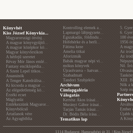
Könyvhét
Kontrolling elemek a...
5. Gye
Lapmargó lábjegyzete...
6. Gye
Kiss József Könyvkia...
Égszakadás, földindu...
100 éve 
Magyarországi ötvösj...
Hófehérke és a berli...
1956 öt
A magyar könyvgyűjtő...
Fátima keze
A magya
A magyar középkor kö...
Amelia titkai
Az irod
Magyar könyvlexikon
Aforizmák
Az irod
A hétfejű szeretet
Babák magyar népi vi...
Népszer
Révay Mór János emlé...
mókus könyvek
Nő. Író
Fantasy enciklopédia...
Újraolvasva – hatvan...
Olvasás
A Szent Lepel titkos...
Szabadmatt
Tankön
Assassinók
Tandori Szubjektív
XIII. B
A Tenger Katedrálisa...
Archívum
Nők a 
Ki kicsoda a magyar ...
Szép m
Címlapgaléria
Az elégedetlenség kö...
Partner
Érzéki ecset
Válogatás
Könyvhé
Máglyatűz
Kertész Ákos írásai...
Emlékezzünk Magyaror...
Átválto
Murányi Gábor írásai...
Könyvbölcső
Ember é
Tarján Tamás írásai...
Ártatlanok vére
Újabb t
Dr. Bódis Béla írása...
Az Agyagbiblia
A Könyv
Tematikus lap
1114 Budapest, Hamzsabégi út 31. | Kiss József