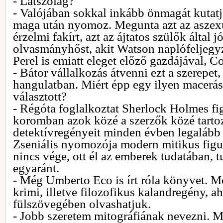
- Látszólag?
- Valójában sokkal inkább önmagát kutatj
maga után nyomoz. Megunta azt az aszexuál
érzelmi fakírt, azt az ájtatos szülők által
olvasmányhőst, akit Watson naplófeljegyz
Perel is emiatt eleget előző gazdájával, C
- Bátor vállalkozás átvenni ezt a szerepe
hangulatban. Miért épp egy ilyen macerás
választott?
- Régóta foglalkoztat Sherlock Holmes fi
koromban azok közé a szerzők közé tartoz
detektívregényeit minden évben legalább 
Zseniális nyomozója modern mitikus figur
nincs vége, ott él az emberek tudatában, t
egyaránt.
- Még Umberto Eco is írt róla könyvet. Mo
krimi, illetve filozofikus kalandregény, a
fülszövegében olvashatjuk.
- Jobb szeretem mitográfiának nevezni. M