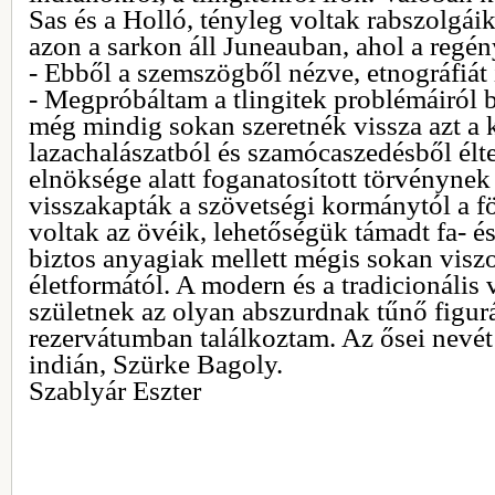
Sas és a Holló, tényleg voltak rabszolgái
azon a sarkon áll Juneauban, ahol a regé
- Ebből a szemszögből nézve, etnográfiát í
- Megpróbáltam a tlingitek problémáiról 
még mindig sokan szeretnék vissza azt a 
lazachalászatból és szamócaszedésből élt
elnöksége alatt foganatosított törvényne
visszakapták a szövetségi kormánytól a f
voltak az övéik, lehetőségük támadt fa- és
biztos anyagiak mellett mégis sokan visz
életformától. A modern és a tradicionális 
születnek az olyan abszurdnak tűnő figur
rezervátumban találkoztam. Az ősei nevét 
indián, Szürke Bagoly.
Szablyár Eszter