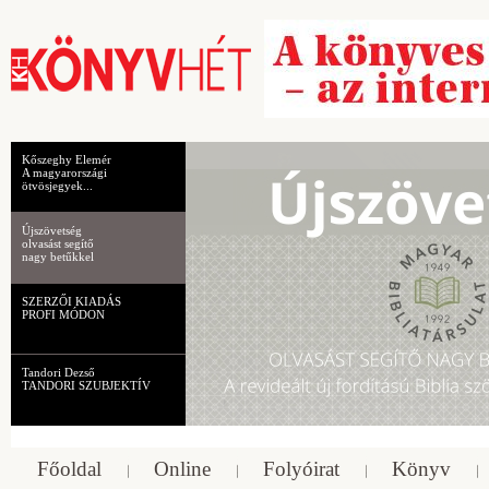
Kőszeghy Elemér
A magyarországi
ötvösjegyek...
Újszövetség
olvasást segítő
nagy betűkkel
SZERZŐI KIADÁS
PROFI MÓDON
Tandori Dezső
TANDORI SZUBJEKTÍV
Főoldal
Online
Folyóirat
Könyv