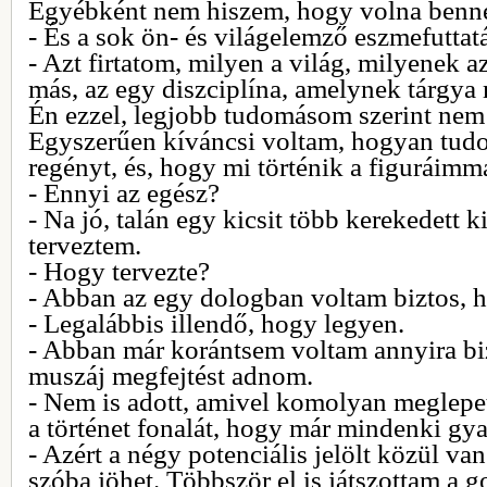
Egyébként nem hiszem, hogy volna benne 
- És a sok ön- és világelemző eszmefuttat
- Azt firtatom, milyen a világ, milyenek a
más, az egy diszciplína, amelynek tárgya
Én ezzel, legjobb tudomásom szerint nem
Egyszerűen kíváncsi voltam, hogyan tud
regényt, és, hogy mi történik a figuráimma
- Ennyi az egész?
- Na jó, talán egy kicsit több kerekedett k
terveztem.
- Hogy tervezte?
- Abban az egy dologban voltam biztos, h
- Legalábbis illendő, hogy legyen.
- Abban már korántsem voltam annyira bi
muszáj megfejtést adnom.
- Nem is adott, amivel komolyan meglepet
a történet fonalát, hogy már mindenki gyan
- Azért a négy potenciális jelölt közül va
szóba jöhet. Többször el is játszottam a g