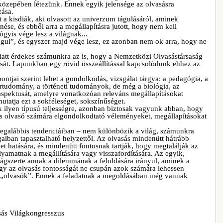
közepében létezünk. Ennek egyik jelensége az olvasásra
zása.
 a kisdiák, aki olvasott az univerzum tágulásáról, aminek
e, és ebből arra a megállapításra jutott, hogy nem kell
 úgyis vége lesz a világnak...
águl”, és egyszer majd vége lesz, ez azonban nem ok arra, hogy ne
miatt érdekes számunkra az is, hogy a Nemzetközi Olvasástársaság
sát. Lapunkban egy rövid összeállítással kapcsolódunk ehhez az
tjai szerint lehet a gondolkodás, vizsgálat tárgya: a pedagógia, a
ártudomány, a történeti tudományok, de még a biológia, az
aspektusát, amelyre vonatkozóan releváns megállapításokat
tatja ezt a sokféleséget, sokszínűséget.
ilyen típusú teljességre, azonban biztosak vagyunk abban, hogy
es olvasó számára elgondolkodtató véleményeket, megállapításokat
legalábbis tendenciáiban – nem különbözik a világ, számunkra
gaiban tapasztalható helyzettől. Az olvasás mindenütt hátrább
net hatására, és mindenütt fontosnak tartják, hogy megtalálják az
yamatnak a megállítására vagy visszafordítására. Az egyik,
lágszerte annak a dilemmának a feloldására irányul, aminek a
ogy az olvasás fontosságát ne csupán azok számára lehessen
k „olvasók”. Ennek a feladatnak a megoldásában még vannak
sás Világkongresszus