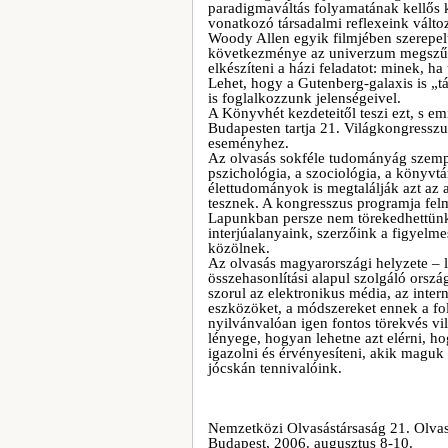
paradigmaváltás folyamatának kellős 
vonatkozó társadalmi reflexeink válto
Woody Allen egyik filmjében szerepelt
következménye az univerzum megszűnés
elkészíteni a házi feladatot: minek, ha
Lehet, hogy a Gutenberg-galaxis is „t
is foglalkozzunk jelenségeivel.
A Könyvhét kezdeteitől teszi ezt, s e
Budapesten tartja 21. Világkongresszu
eseményhez.
Az olvasás sokféle tudományág szempon
pszichológia, a szociológia, a könyvt
élettudományok is megtalálják azt az 
tesznek. A kongresszus programja felmu
Lapunkban persze nem törekedhettünk 
interjúalanyaink, szerzőink a figyelm
közölnek.
Az olvasás magyarországi helyzete – 
összehasonlítási alapul szolgáló orszá
szorul az elektronikus média, az inter
eszközöket, a módszereket ennek a fol
nyilvánvalóan igen fontos törekvés vi
lényege, hogyan lehetne azt elérni, h
igazolni és érvényesíteni, akik magu
jócskán tennivalóink.
Nemzetközi Olvasástársaság 21. Olva
Budapest, 2006. augusztus 8-10.