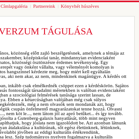
Címlapgaléria
Partnereink
Könyvhét húszéves
IVERZUM TÁGULÁSA
nos, közönség előtt zajló beszélgetésnek, amelynek a témája az
lámszakember, középiskolai tanár, mindannyian evidenciaként
ánatos, közösségi ösztönzésre érdemes tevékenység. Egy
szerepét vagy önként vállalta, vagy véleményét komolyan is
atos hangszínnel kérdezte meg, hogy miért kell egyáltalán
olvas, aki nem akar, az nem, mindenkinek magánügye. A kérdés ott
ban, inkább csak elmélkednék csöppet ezen a kérdéskörön. Sajátos
vasás fontosságát társadalmi méretekben is valóban evidenciaként
ban a szociológiai felmérések tanúsága szerint lassan, de
nya. Ebben a kétarcúságban valójában még csak súlyos
 megkérdeznék, még a nem olvasók sem mondanák azt, hogy
bségük csupán önfelmentő magyarázatokat tenne hozzá. Olvasni
., nem köt le..., nem látom jól az apró betűket... és így tovább.
solta a Gutenberg-galaxis hanyatlását, több mint negyven
píthatjuk, hogy jóslata nem igazolódott be. Azt azonban látnunk
lyan átalakulása a kultúrának, sőt egész életünknek, létünknek,
volabbi jövőben az eddigi kulturális értékrendünk,
a lesz. Szép tudományos nyelven fogalmazva a kulturális