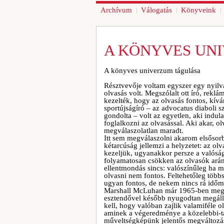
Archívum
Válogatás
Könyveink
A KÖNYVES UN
A könyves univerzum tágulása
Résztvevője voltam egyszer egy nyilvá
olvasás volt. Megszólalt ott író, rek
kezelték, hogy az olvasás fontos, kív
sportújságíró – az advocatus diaboli 
gondolta – volt az egyetlen, aki indul
foglalkozni az olvasással. Aki akar, 
megválaszolatlan maradt.
Itt sem megválaszolni akarom elsősor
kétarcúság jellemzi a helyzetet: az ol
kezeljük, ugyanakkor persze a valóság
folyamatosan csökken az olvasók ará
ellentmondás sincs: valószínűleg ha
olvasni nem fontos. Feltehetőleg töb
ugyan fontos, de nekem nincs rá időm..
Marshall McLuhan már 1965-ben megjó
esztendővel később nyugodtan megálla
kell, hogy valóban zajlik valamiféle o
aminek a végeredménye a közelebbi-tá
műveltségképünk jelentős megváltozás