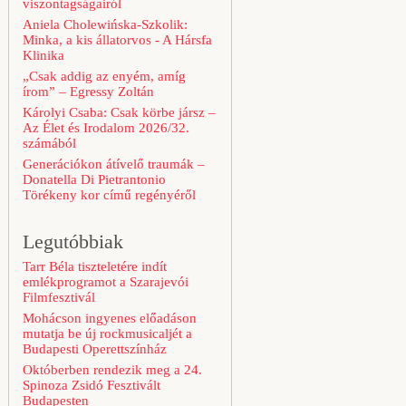
viszontagságairól
Aniela Cholewińska-Szkolik:
Minka, a kis állatorvos - A Hársfa
Klinika
„Csak addig az enyém, amíg
írom” – Egressy Zoltán
Károlyi Csaba: Csak körbe jársz –
Az Élet és Irodalom 2026/32.
számából
Generációkon átívelő traumák –
Donatella Di Pietrantonio
Törékeny kor című regényéről
Legutóbbiak
Tarr Béla tiszteletére indít
emlékprogramot a Szarajevói
Filmfesztivál
Mohácson ingyenes előadáson
mutatja be új rockmusicaljét a
Budapesti Operettszínház
Októberben rendezik meg a 24.
Spinoza Zsidó Fesztivált
Budapesten