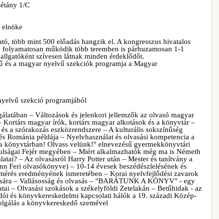
étány 1/C
 elnöke
tó, több mint 500 előadás hangzik el. A kongresszus hivatalos
 folyamatosan működik több teremben is párhuzamosan 1-1
allgatóként szívesen látnak minden érdeklődőt.
vű és a magyar nyelvű szekciók programja a Magyar
nyelvű szekció programjából
gálatában – Változások és jelenkori jellemzők az olvasó magyar
 Kortárs magyar írók, kortárs magyar alkotások és a könyvtár –
és a szórakozás eszközrendszere – A kulturális sokszínűség
és Románia példája – Nyelvhasználat és olvasási kompetencia a
 a könyvtárban! Olvass velünk!" elnevezésű gyermekkönyvtári
nulságai Fejér megyében – Miért alkalmazhatók még ma is Németh
alatai? – Az olvasásról Harry Potter után – Mester és tanítvány a
 Feri olvasókönyve) – 10-14 évesek beszédészlelésének és
lmérés eredményének ismeretében – Korai nyelvfejlődési zavarok
kulására – Vallásosság és olvasás – "BARÁTUNK A KÖNYV" - egy
atai – Olvasási szokások a székelyföldi Zetelakán – Betűhidak - az
dói és könyvkereskedelmi kapcsolati hálók a 19. századi Közép-
olgálás a könyvkereskedő szemével