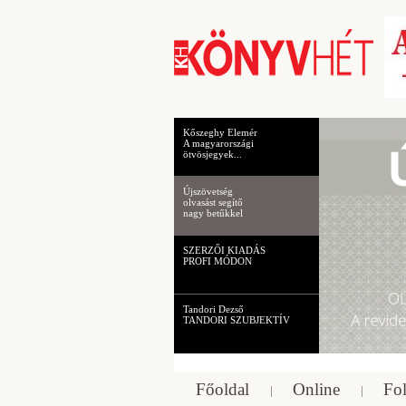
Kőszeghy Elemér
A magyarországi
ötvösjegyek...
Újszövetség
olvasást segítő
nagy betűkkel
SZERZŐI KIADÁS
PROFI MÓDON
Tandori Dezső
TANDORI SZUBJEKTÍV
Főoldal
Online
Fol