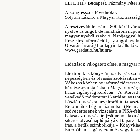
ELTE 1117 Budapest, Pázmány Péter s
A kongresszus fővédnöke:
Sólyom László, a Magyar Köztársaság
A résztvevők létszáma 800 körül várha
nyelve az angol, de mindhárom napon
magyar nyelvű szekció. Napijeggyel h
Részletes információk, az angol nyel
Olvasástársaság honlapján találhatók:
www.gradatio.hu/hunra/
Előadások válogatott címei a magyar 
Elektronikus könyvtár az olvasás szol
népességben és olvasási szokásaiban –
Változás közben az információszerzés 
kérdése az oktatásban: Magyarország 
hazai cigányság körében – A "Keresd
vetélkedő módszertani kérdései és ta
László olvasásra nevelésről írt tapaszt
Református Főgimnáziumban (Neumann
szövegértésének vizsgálata a PISA-fe
hatása az olvasási teljesítmény ala
sikeres olvasónapló pályázat tapasztal
írás, a betűk szimbolikája – Könyvkia
Európában – Igényteremtés vagy kisz