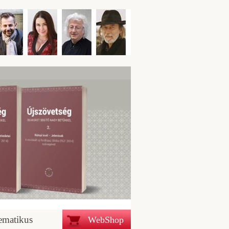
ematikus
WebShop