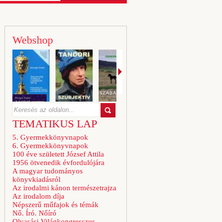
Webshop
TEMATIKUS LAP
5. Gyermekkönyvnapok
6. Gyermekkönyvnapok
100 éve született József Attila
1956 ötvenedik évfordulójára
A magyar tudományos
könyvkiadásról
Az irodalmi kánon természetrajza
Az irodalom díja
Népszerű műfajok és témák
Nő. Író. Nőíró
Olvasási Világkongresszus