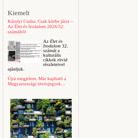
Kiemelt
Károlyi Csaba: Csak körbe jársz –
Az Élet és Irodalom 2026/32.
számából
Az
Élet és
Irodalom
32.
számát a
kulturális
cikkek rövid
részleteivel
ajánljuk.
Újra megjelent. Már kapható a
Magyarországi ötvösjegyek…