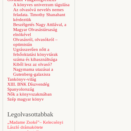
A könyves univerzum tágulása
Az olvasóvá nevelés nemes
feladata. Timothy Shanahant
kérdeztük
Beszélgetés Nagy Attilával, a
Magyar Olvasástársaság
elnökével
Olvasásról, olvasókról –
optimistán
Ugrásszerűen nőtt a
felsőoktatási könyvtárak
száma és kihasználtsága
Kiből lesz az olvasó?
Nagymama utazásai a
Gutenberg-galaxisra
Tankönyv-világ
XIII. BNK Díszvendég
Spanyolország
Nők a könyvszakmában
Szép magyar könyv
Legolvasottabbak
„Madame Zsoké”– Kelecsényi
László drámakötete