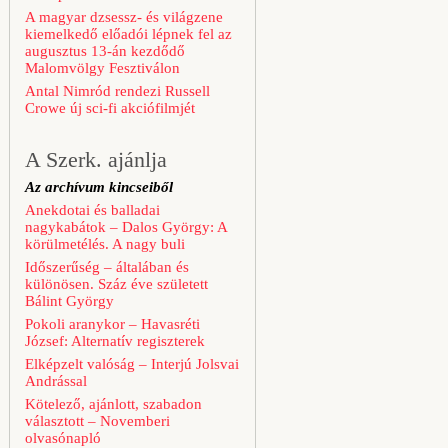
A magyar dzsessz- és világzene
kiemelkedő előadói lépnek fel az
augusztus 13-án kezdődő
Malomvölgy Fesztiválon
Antal Nimród rendezi Russell
Crowe új sci-fi akciófilmjét
A Szerk. ajánlja
Az archívum kincseiből
Anekdotai és balladai
nagykabátok – Dalos György: A
körülmetélés. A nagy buli
Időszerűség – általában és
különösen. Száz éve született
Bálint György
Pokoli aranykor – Havasréti
József: Alternatív regiszterek
Elképzelt valóság – Interjú Jolsvai
Andrással
Kötelező, ajánlott, szabadon
választott – Novemberi
olvasónapló