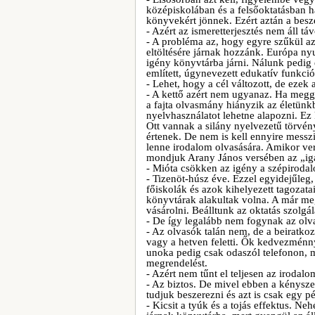
középiskolában és a felsőoktatásban h
könyvekért jönnek. Ezért aztán a besze
- Azért az ismeretterjesztés nem áll tá
- A probléma az, hogy egyre szűkül a
eltöltésére járnak hozzánk. Európa ny
igény könyvtárba járni. Nálunk pedig 
említett, úgynevezett edukatív funkció
- Lehet, hogy a cél változott, de eze
- A kettő azért nem ugyanaz. Ha meggo
a fajta olvasmány hiányzik az életünk
nyelvhasználatot lehetne alapozni. Ez 
Ott vannak a silány nyelvezetű törv
értenek. De nem is kell ennyire mess
lenne irodalom olvasására. Amikor vers
mondjuk Arany János versében az „igá
- Mióta csökken az igény a szépiroda
- Tizenöt-húsz éve. Ezzel egyidejűleg
főiskolák és azok kihelyezett tagozata
könyvtárak alakultak volna. A már meg
vásárolni. Beálltunk az oktatás szolgál
- De így legalább nem fogynak az olv
- Az olvasók talán nem, de a beiratko
vagy a hetven feletti. Ők kedvezménnye
unoka pedig csak odaszól telefonon, mi
megrendelést.
- Azért nem tűnt el teljesen az irodal
- Az biztos. De mivel ebben a kénysze
tudjuk beszerezni és azt is csak egy 
- Kicsit a tyúk és a tojás effektus. 