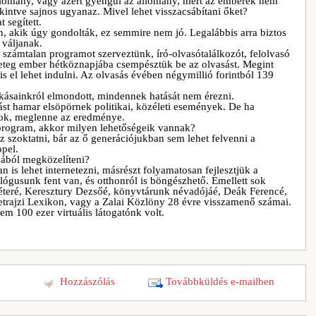
llomány, vagy azért gyengül az állomány, mert az emberek nem
intve sajnos ugyanaz. Mivel lehet visszacsábítani őket?
 segített.
én, akik úgy gondolták, ez semmire nem jó. Legalábbis arra biztos
váljanak.
y számtalan programot szerveztünk, író-olvasótalálkozót, felolvasó
ngeteg ember hétköznapjába csempésztük be az olvasást. Megint
s el lehet indulni. Az olvasás évében négymillió forintból 139
okásainkról elmondott, mindennek hatását nem érezni.
st hamar elsöpörnek politikai, közéleti események. De ha
ok, meglenne az eredménye.
program, akkor milyen lehetőségeik vannak?
z szoktatni, bár az ő generációjukban sem lehet felvenni a
ppel.
yából megközelíteni?
 is lehet internetezni, másrészt folyamatosan fejlesztjük a
ógusunk fent van, és otthonról is böngészhető. Emellett sok
 Péteré, Keresztury Dezsőé, könyvtárunk névadójáé, Deák Ferencé,
Életrajzi Lexikon, vagy a Zalai Közlöny 28 évre visszamenő számai.
em 100 ezer virtuális látogatónk volt.
Hozzászólás
Továbbküldés e-mailben