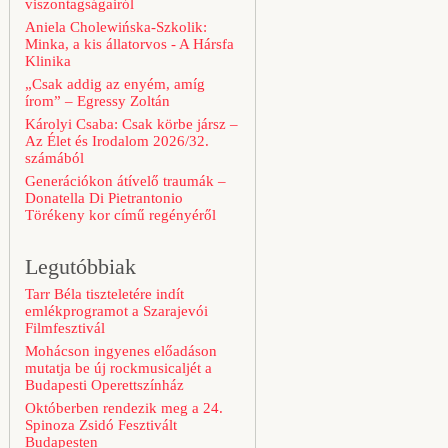
viszontagságairól
Aniela Cholewińska-Szkolik:
Minka, a kis állatorvos - A Hársfa
Klinika
„Csak addig az enyém, amíg
írom” – Egressy Zoltán
Károlyi Csaba: Csak körbe jársz –
Az Élet és Irodalom 2026/32.
számából
Generációkon átívelő traumák –
Donatella Di Pietrantonio
Törékeny kor című regényéről
Legutóbbiak
Tarr Béla tiszteletére indít
emlékprogramot a Szarajevói
Filmfesztivál
Mohácson ingyenes előadáson
mutatja be új rockmusicaljét a
Budapesti Operettszínház
Októberben rendezik meg a 24.
Spinoza Zsidó Fesztivált
Budapesten