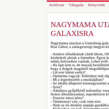
Archívum
Válogatás
Könyveink
NAGYMAMA UTA
GALAXISRA
Nagymama utazásai a Gutenberg-gala
Kiss Gábor, a zalaegerszegi megyei k
- Amikor előadásának címét látom, Olv
közhelyek járnak a fejemben. Egyre 
nehéz helyzetben vannak. Lehet erről
- Ha újat nem is, de muszáj beszélnün
hogy a dolgok maguktól megoldódjan
- Lát erre bármi esélyt?
- Optimista vagyok. Különben már rég
- Mi a legnehezebb a munkájában?
- Az ideális állapotot összeegyeztetni 
- Azaz?
- Általános gyűjtőkörű intézmény veze
fiction állományunkat, naprakészen köv
- Ennyire nincs pénz?
- Valamennyi van, csak nem erre.
- Nem az ön döntése alapján gazdálkod
- Elsősorban azt kell, figyelembe veg