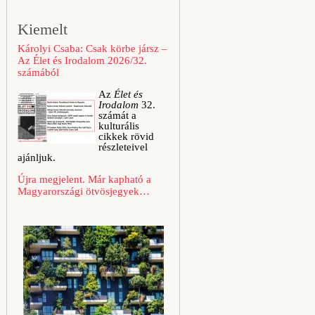
Kiemelt
Károlyi Csaba: Csak körbe jársz –
Az Élet és Irodalom 2026/32.
számából
Az
Élet és
Irodalom
32.
számát a
kulturális
cikkek rövid
részleteivel
ajánljuk.
Újra megjelent. Már kapható a
Magyarországi ötvösjegyek…