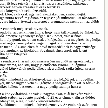
asznált jegyzetekért, a tanuláshoz, a vizsgákhoz szükséges
rzések hetven százalékát ezek teszik ki.
vol a könyvtárak célkitűzéseitől.
zok köre, akik csak úgy, szórakozásképpen, szabadidejük
ugatabbra fekvő régióiban ez teljesen jól működik. Ott társadalmi
egyre inkább átveszi a szerepet a pragmatikus szempont, az előbb
.
k az emberek mégiscsak olvasnak.
ndolja, azt senki nem állítja, hogy nem találkozunk betűkkel. Az
ből, amelyre nyelvhelyességet, szókincset, választékos
komoly gond, mert nem csak a kifejezést, de a megértést is gátolja.
ényszövegek, amelyeket a végén maguk a törvényhozók sem
zire menni. Az sms-eken felnövő nemzedéknek is nagy szüksége
et tanulnak az iskolában, fogalmuk sincs arról, mit jelent
ba hajt” kifejezés.
lomra?
, a rendszerváltással robbanásszerűen megnőtt az egyetemek, a
inak száma, anélkül, hogy jelentősebb iskolai, kollégiumi
lévő könyvtárak pedig elkezdtek a diákok szükségletei szerint
atába.
asók.
zottak mindenképp. A hét-nyolcezer tag között sok a nyugdíjas,
l, illetve ingyen vehetik igénybe a szolgáltatásunkat. A főiskolás
ket kellene beszerezni, a nagyi pedig szállítja haza a
om a könyvtárakból, ha valaki nagyon akar, talál kedvére valót.
rhelyzetben az évente megjelenő 25 ezer címnek alig az ötödét
példányban, a régi olvasók lemorzsolódnak.
Nehéz eldönteni, mi minek a következménye. Az emberek azért nem