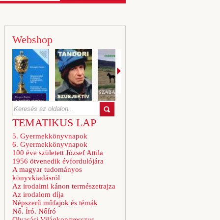
Webshop
TEMATIKUS LAP
5. Gyermekkönyvnapok
6. Gyermekkönyvnapok
100 éve született József Attila
1956 ötvenedik évfordulójára
A magyar tudományos
könyvkiadásról
Az irodalmi kánon természetrajza
Az irodalom díja
Népszerű műfajok és témák
Nő. Író. Nőíró
Olvasási Világkongresszus