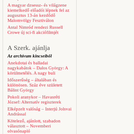
A magyar dzsessz- és világzene
kiemelkedő előadói lépnek fel az
augusztus 13-án kezdődő
Malomvölgy Fesztiválon
Antal Nimród rendezi Russell
Crowe új sci-fi akciófilmjét
A Szerk. ajánlja
Az archívum kincseiből
Anekdotai és balladai
nagykabátok – Dalos György: A
körülmetélés. A nagy buli
Időszerűség – általában és
különösen. Száz éve született
Bálint György
Pokoli aranykor – Havasréti
József: Alternatív regiszterek
Elképzelt valóság – Interjú Jolsvai
Andrással
Kötelező, ajánlott, szabadon
választott – Novemberi
olvasónapló