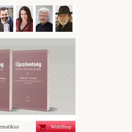
ematikus
WebShop