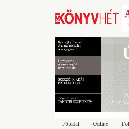
Kőszeghy Elemér
A magyarországi
ötvösjegyek...
Újszövetség
olvasást segítő
nagy betűkkel
SZERZŐI KIADÁS
PROFI MÓDON
Tandori Dezső
TANDORI SZUBJEKTÍV
Főoldal
Online
Fol