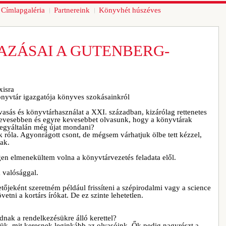
Címlapgaléria
Partnereink
Könyvhét húszéves
ZÁSAI A GUTENBERG-
xisra
önyvtár igazgatója könyves szokásainkról
asás és könyvtárhasználat a XXI. században, kizárólag rettenetes
kevesebben és egyre kevesebbet olvasunk, hogy a könyvtárak
 egyáltalán még újat mondani?
k róla. Agyonrágott csont, de mégsem várhatjuk ölbe tett kézzel,
ak.
en elmenekültem volna a könyvtárvezetés feladata elől.
a valósággal.
tőjeként szeretném például frissíteni a szépirodalmi vagy a science
etni a kortárs írókat. De ez szinte lehetetlen.
nak a rendelkezésükre álló kerettel?
yük, mit keresnek leginkább az olvasóink. Ők pedig nagyrészt a