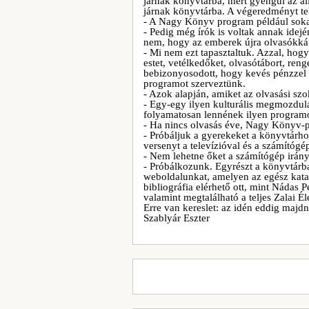
járnak könyvtárba, mert gyengül az á
járnak könyvtárba. A végeredményt tek
- A Nagy Könyv program például sokat
- Pedig még írók is voltak annak idej
nem, hogy az emberek újra olvasókká 
- Mi nem ezt tapasztaltuk. Azzal, hog
estet, vetélkedőket, olvasótábort, re
bebizonyosodott, hogy kevés pénzzel i
programot szerveztünk.
- Azok alapján, amiket az olvasási sz
- Egy-egy ilyen kulturális megmozdulá
folyamatosan lennének ilyen program
- Ha nincs olvasás éve, Nagy Könyv-
- Próbáljuk a gyerekeket a könyvtárho
versenyt a televízióval és a számítógé
- Nem lehetne őket a számítógép irán
- Próbálkozunk. Egyrészt a könyvtárban
weboldalunkat, amelyen az egész katal
bibliográfia elérhető ott, mint Nádas
valamint megtalálható a teljes Zalai 
Erre van kereslet: az idén eddig majdn
Szablyár Eszter