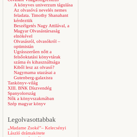
A könyves univerzum tágulása
Az olvasóvá nevelés nemes
feladata. Timothy Shanahant
kérdeztük
Beszélgetés Nagy Attilával, a
Magyar Olvasástársaság
elnökével
Olvasásról, olvasókról –
optimistán
Ugrásszerűen nőtt a
felsőoktatási könyvtárak
száma és kihasználtsága
Kiből lesz az olvasó?
Nagymama utazásai a
Gutenberg-galaxisra
Tankönyv-világ
XIII. BNK Díszvendég
Spanyolország
Nők a könyvszakmában
Szép magyar könyv
Legolvasottabbak
„Madame Zsoké”– Kelecsényi
László drámakötete