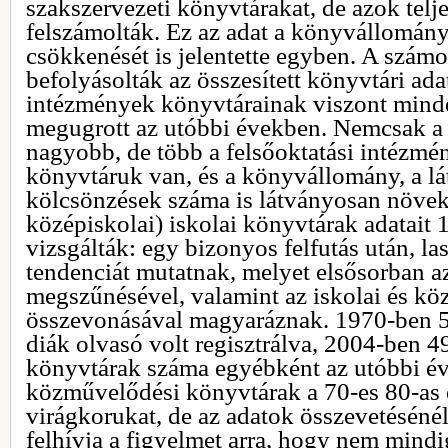
szakszervezeti könyvtárakat, de azok telj
felszámolták. Ez az adat a könyvállomány
csökkenését is jelentette egyben. A szá
befolyásolták az összesített könyvtári adat
intézmények könyvtárainak viszont mind
megugrott az utóbbi években. Nemcsak a 
nagyobb, de több a felsőoktatási intézmén
könyvtáruk van, és a könyvállomány, a l
kölcsönzések száma is látványosan növeke
középiskolai) iskolai könyvtárak adatait 
vizsgálták: egy bizonyos felfutás után, l
tendenciát mutatnak, melyet elsősorban a
megszűnésével, valamint az iskolai és kö
összevonásával magyaráznak. 1970-ben 58
diák olvasó volt regisztrálva, 2004-ben 49
könyvtárak száma egyébként az utóbbi év
közművelődési könyvtárak a 70-es 80-as 
virágkorukat, de az adatok összevetéséné
felhívja a figyelmet arra, hogy nem mindi