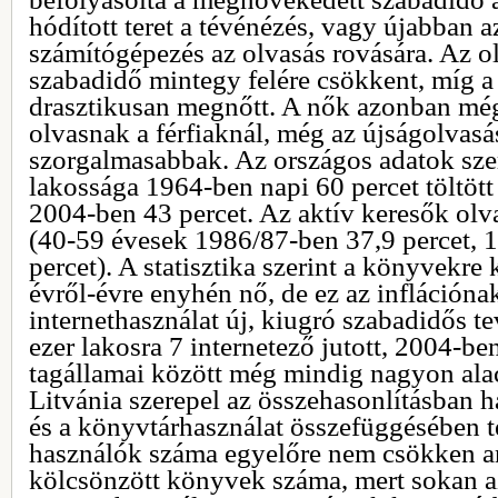
hódított teret a tévénézés, vagy újabban a
számítógépezés az olvasás rovására. Az ol
szabadidő mintegy felére csökkent, míg a 
drasztikusan megnőtt. A nők azonban mé
olvasnak a férfiaknál, még az újságolvasá
szorgalmasabbak. Az országos adatok szer
lakossága 1964-ben napi 60 percet töltött
2004-ben 43 percet. Az aktív keresők olv
(40-59 évesek 1986/87-ben 37,9 percet, 
percet). A statisztika szerint a könyvekre
évről-évre enyhén nő, de ez az inflációna
internethasználat új, kiugró szabadidős 
ezer lakosra 7 internetező jutott, 2004-b
tagállamai között még mindig nagyon alac
Litvánia szerepel az összehasonlításban h
és a könyvtárhasználat összefüggésében t
használók száma egyelőre nem csökken an
kölcsönzött könyvek száma, mert sokan a