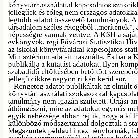
könyvtárhasználattal kapcsolatos szakci
jellegűek és főleg nem országos adatokkal
legtöbb adatot összevető tanulmányok. A
társadalom széles rétegéből „merítenek”, 
népességre vannak vetítve. A KSH a saját 
évkönyvek, régi Fővárosi Statisztikai Hiv
az iskolai könyvtárakkal kapcsolatos stat
Minisztérium adatait használta. És bár a
publikálja a kutatási adatokat, ilyen kom
szabadidő eltöltésében betöltött szerepérő
jellegű cikkre nagyon ritkán kerül sor.
– Rengeteg adatot publikáltak az elmúlt 
könyvtárhasználati szokásokkal kapcsola
tanulmány nem igazán született. Óriási an
átböngészni, mire az adatokat egymás mell
egyik nehézsége abban rejlik, hogy a kü
különböző módszertannal dolgoztak a stat
Megszűntek például intézményformák, is
összkép szempontjából jelentősen befolyás