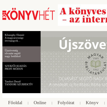
Kőszeghy Elemér
A magyarországi
ötvösjegyek...
Újszövetség
olvasást segítő
nagy betűkkel
SZERZŐI KIADÁS
PROFI MÓDON
Tandori Dezső
TANDORI SZUBJEKTÍV
Főoldal
Online
Folyóirat
Könyv