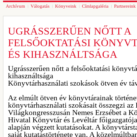
Archívum
Válogatás
Könyveink
Címlapgaléria
Partnereink
UGRÁSSZERŰEN NŐTT A
FELSŐOKTATÁSI KÖNYV
ÉS KIHASZNÁLTSÁGA
Ugrásszerűen nőtt a felsőoktatási könyvt
kihasználtsága
Könyvtárhasználati szokások ötven év tá
Az elmúlt ötven év könyvtárainak történet
könyvtárhasználati szokásait összegzi az
Világkongresszusán Nemes Erzsébet a Köz
Hivatal Könyvtár és Levéltár főigazgatója
alapján végzett kutatásokat. A könyvtárst
saját kutatástörténete van. A közelmúltb