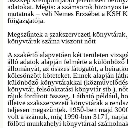
adatokat. Mégis: a számsorok bizonyos te
mutatnak – véli Nemes Erzsébet a KSH Kö
főigazgatója.
Megszűntek a szakszervezeti könyvtárak, 
könyvtárak száma viszont nőtt
A szakértő alapvetően két területen vizsg
álló adatok alapján felmérte a különböző
állományát, az összes látogatót, a beiratk
kölcsönzött köteteket. Ennek alapján látha
különböző könyvtárakkal (közművelődési,
könyvtár, felsőoktatási könyvtár stb.), nő
rájuk fordított összeg. Látható például, 
illetve szakszervezeti könyvtárak a rendsz
teljesen megszűntek. 1950-ben majd 3000
volt a számuk, míg 1990-ben 3171, napja
fölötti munkahelyi könyvtárral számolna