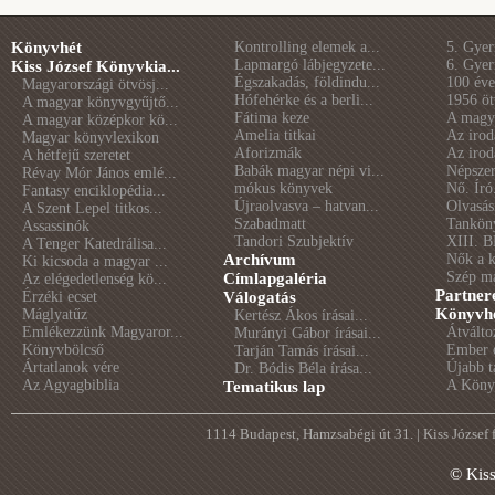
Könyvhét
Kontrolling elemek a...
5. Gye
Lapmargó lábjegyzete...
6. Gye
Kiss József Könyvkia...
Égszakadás, földindu...
100 éve 
Magyarországi ötvösj...
Hófehérke és a berli...
1956 öt
A magyar könyvgyűjtő...
Fátima keze
A magya
A magyar középkor kö...
Amelia titkai
Az irod
Magyar könyvlexikon
Aforizmák
Az irod
A hétfejű szeretet
Babák magyar népi vi...
Népszer
Révay Mór János emlé...
mókus könyvek
Nő. Író
Fantasy enciklopédia...
Újraolvasva – hatvan...
Olvasás
A Szent Lepel titkos...
Szabadmatt
Tankön
Assassinók
Tandori Szubjektív
XIII. B
A Tenger Katedrálisa...
Archívum
Nők a 
Ki kicsoda a magyar ...
Szép m
Címlapgaléria
Az elégedetlenség kö...
Partner
Érzéki ecset
Válogatás
Könyvhé
Máglyatűz
Kertész Ákos írásai...
Emlékezzünk Magyaror...
Átválto
Murányi Gábor írásai...
Könyvbölcső
Ember é
Tarján Tamás írásai...
Ártatlanok vére
Újabb t
Dr. Bódis Béla írása...
Az Agyagbiblia
A Könyv
Tematikus lap
1114 Budapest, Hamzsabégi út 31. | Kiss József
© Kis