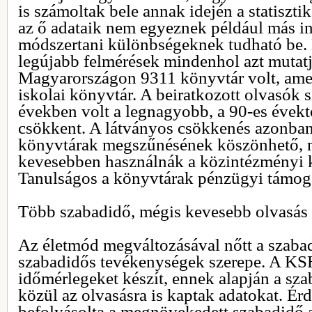
is számoltak bele annak idején a statiszti
az ő adataik nem egyeznek például más int
módszertani különbségeknek tudható be.
legújabb felmérések mindenhol azt mutat
Magyarországon 9311 könyvtár volt, ame
iskolai könyvtár. A beiratkozott olvasók 
években volt a legnagyobb, a 90-es évekt
csökkent. A látványos csökkenés azonba
könyvtárak megszűnésének köszönhető, 
kevesebben használnák a közintézményi 
Tanulságos a könyvtárak pénzügyi támogat
Több szabadidő, mégis kevesebb olvasás
Az életmód megváltozásával nőtt a szabad
szabadidős tevékenységek szerepe. A KS
időmérlegeket készít, ennek alapján a sz
közül az olvasásra is kaptak adatokat. É
befolyásolta a megnövekedett szabadidő a