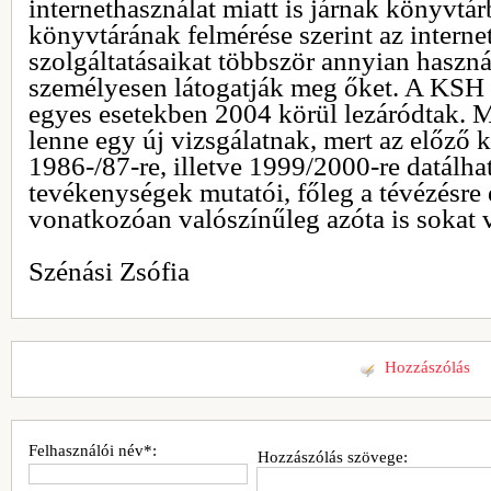
internethasználat miatt is járnak könyvtá
könyvtárának felmérése szerint az interne
szolgáltatásaikat többször annyian haszn
személyesen látogatják meg őket. A KSH 
egyes esetekben 2004 körül lezáródtak. M
lenne egy új vizsgálatnak, mert az előző k
1986-/87-re, illetve 1999/2000-re datálha
tevékenységek mutatói, főleg a tévézésre 
vonatkozóan valószínűleg azóta is sokat v
Szénási Zsófia
Hozzászólás
Felhasználói név*:
Hozzászólás szövege: