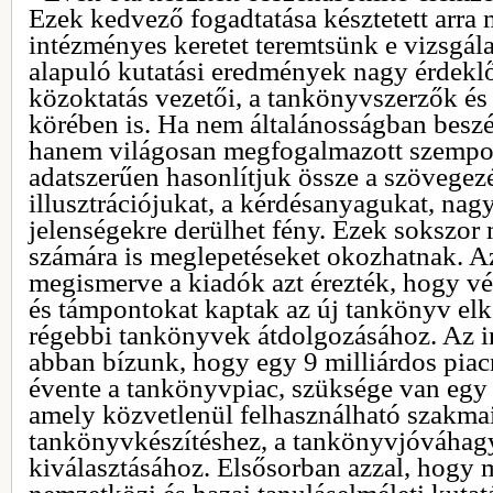
Ezek kedvező fogadtatása késztetett arra
intézményes keretet teremtsünk e vizsgál
alapuló kutatási eredmények nagy érdeklőd
közoktatás vezetői, a tankönyvszerzők é
körében is. Ha nem általánosságban besz
hanem világosan megfogalmazott szempon
adatszerűen hasonlítjuk össze a szövegez
illusztrációjukat, a kérdésanyagukat, nag
jelenségekre derülhet fény. Ezek sokszor
számára is meglepetéseket okozhatnak. A
megismerve a kiadók azt érezték, hogy vé
és támpontokat kaptak az új tankönyv elk
régebbi tankönyvek átdolgozásához. Az in
abban bízunk, hogy egy 9 milliárdos piac
évente a tankönyvpiac, szüksége van egy o
amely közvetlenül felhasználható szakmai
tankönyvkészítéshez, a tankönyvjóváhag
kiválasztásához. Elsősorban azzal, hogy 