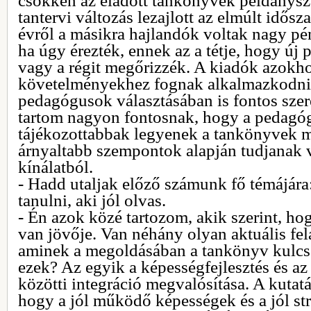
csökken az eladott tankönyvek példánys
tantervi változás lezajlott az elmúlt idős
évről a másikra hajlandók voltak nagy pé
ha úgy érezték, ennek az a tétje, hogy új 
vagy a régit megőrizzék. A kiadók azokh
követelményekhez fognak alkalmazkodni
pedagógusok választásában is fontos szer
tartom nagyon fontosnak, hogy a pedagóg
tájékozottabbak legyenek a tankönyvek m
árnyaltabb szempontok alapján tudjanak v
kínálatból.
- Hadd utaljak előző számunk fő témájára:
tanulni, aki jól olvas.
- Én azok közé tartozom, akik szerint, h
van jövője. Van néhány olyan aktuális fel
aminek a megoldásában a tankönyv kulcs
ezek? Az egyik a képességfejlesztés és az
közötti integráció megvalósítása. A kutat
hogy a jól működő képességek és a jól str