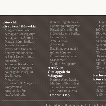
Könyvhét
Kontrolling elemek a...
5. Gye
Lapmargó lábjegyzete...
6. Gye
Kiss József Könyvkia...
Égszakadás, földindu...
100 éve 
Magyarországi ötvösj...
Hófehérke és a berli...
1956 öt
A magyar könyvgyűjtő...
Fátima keze
A magya
A magyar középkor kö...
Amelia titkai
Az irod
Magyar könyvlexikon
Aforizmák
Az irod
A hétfejű szeretet
Babák magyar népi vi...
Népszer
Révay Mór János emlé...
mókus könyvek
Nő. Író
Fantasy enciklopédia...
Újraolvasva – hatvan...
Olvasás
A Szent Lepel titkos...
Szabadmatt
Tankön
Assassinók
Tandori Szubjektív
XIII. B
A Tenger Katedrálisa...
Archívum
Nők a 
Ki kicsoda a magyar ...
Szép m
Címlapgaléria
Az elégedetlenség kö...
Partner
Érzéki ecset
Válogatás
Könyvhé
Máglyatűz
Kertész Ákos írásai...
Emlékezzünk Magyaror...
Átválto
Murányi Gábor írásai...
Könyvbölcső
Ember é
Tarján Tamás írásai...
Ártatlanok vére
Újabb t
Dr. Bódis Béla írása...
Az Agyagbiblia
A Könyv
Tematikus lap
1114 Budapest, Hamzsabégi út 31. | Kiss József