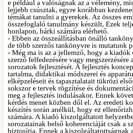
e például a valóságnak az a vélemény, mi
lejjebb csúsztak, egyre korábban kezden
témákat tanulni a gyerekek. Az összes emlí
összefoglaló tanulmány készült, Ezek telj
honlapon, bárki számára elérhető.
- Ebben az összeállításban önálló tanköny
de több szerzős tankönyvre is mutatunk p
- Még ma is az a jellemző, hogy a kiadók
szerző felfedezésére vagy megszerzésére 
sorozatok fejlesztését. A fejlesztés konce
tartalma, didaktikai módszerei és apparát
elképzeléseit és tapasztalatait tükrözi el
sokszor e tervek rögzítése és dokumentáci
meg a fejlesztés indulásakor. Ennek köve
kérdés menet közben dől el. Az eredeti ko
készítés során anélkül, hogy ez ellenőriz
számára. A kiadó kiszolgáltatott helyzetbe
sorozatainak belső koherenciáját csak a 
biztosítja. Ennek a kiszolgáltatottságnak 