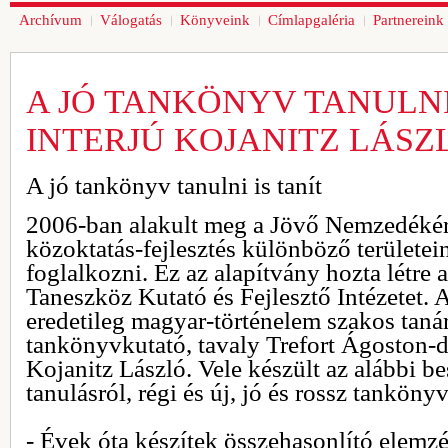
Archívum
Válogatás
Könyveink
Címlapgaléria
Partnereink
A JÓ TANKÖNYV TANULNI 
INTERJÚ KOJANITZ LÁSZ
A jó tankönyv tanulni is tanít
2006-ban alakult meg a Jövő Nemzedékért
közoktatás-fejlesztés különböző területei
foglalkozni. Ez az alapítvány hozta létre
Taneszköz Kutató és Fejlesztő Intézetet. A
eredetileg magyar-történelem szakos taná
tankönyvkutató, tavaly Trefort Ágoston-díj
Kojanitz László. Vele készült az alábbi b
tanulásról, régi és új, jó és rossz tanköny
- Évek óta készítek összehasonlító elemz