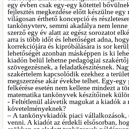
egy évben csak egy-egy kötettel bővülnek
fejlesztés megkezdése előtt készülne egy
világosan érthető koncepció és részletese
tankönyvterv, semmi akadálya nem lenne
szerző egy év alatt az egész sorozatot elk
arra is több időt és lehetőséget adna, hog
korrekciójára és kipróbálására is sor ker
lehetőségét azonban másképpen is ki lehe
kiadón belül lehetne pedagógiai szakértője
szövegezésnek, a feladatkészítésnek. Nag
szakértelem kapcsolódik ezekhez a terüle
megszerzése akár évekbe telhet. Egy-egy
felkérése esetén nem kellene mindezt a tör
matematika tankönyvek készítőinek külö
- Feltétlenül alávetik magukat a kiadók a
követelményeknek?
– A tankönyvkiadók piaci vállalkozások, 
venni. A kiadót az érdekli elsősorban, h