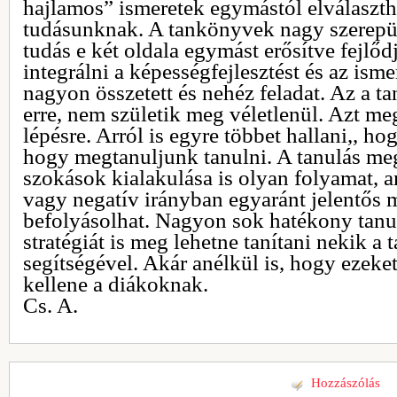
hajlamos” ismeretek egymástól elválasztha
tudásunknak. A tankönyvek nagy szerepü
tudás e két oldala egymást erősítve fejlőd
integrálni a képességfejlesztést és az ism
nagyon összetett és nehéz feladat. Az a 
erre, nem születik meg véletlenül. Azt meg
lépésre. Arról is egyre többet hallani,, ho
hogy megtanuljunk tanulni. A tanulás meg
szokások kialakulása is olyan folyamat, a
vagy negatív irányban egyaránt jelentős 
befolyásolhat. Nagyon sok hatékony tanul
stratégiát is meg lehetne tanítani nekik a
segítségével. Akár anélkül is, hogy ezeke
kellene a diákoknak.
Cs. A.
Hozzászólás