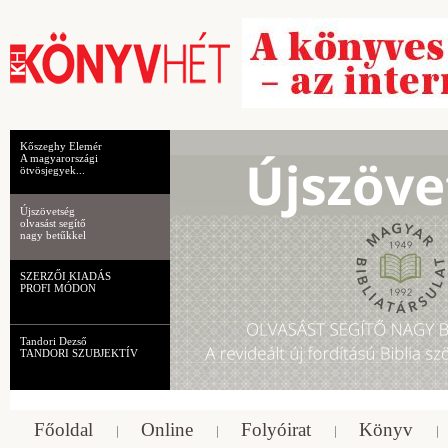
Kőszeghy Elemér
A magyarországi
ötvösjegyek...
Újszövetség
olvasást segítő
nagy betűkkel
SZERZŐI KIADÁS
PROFI MÓDON
Tandori Dezső
TANDORI SZUBJEKTÍV
Főoldal
Online
Folyóirat
Könyv