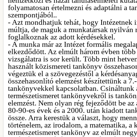
nemzetközi és hazai tanuláselméleti kuta
folyamatosan értelmezni és adaptálni a t
szempontjából..
- Azt mondhatjuk tehát, hogy Intézetnek 
múltja, de maguk a munkatársak nyilván 
foglalkoznak az adott kérdésekkel.
- A munka már az Intézet formális megalap
elkezdődött. Az elmúlt három évben több
vizsgálatra is sor került. Több mint hetv
használt közismereti tankönyv összehason
végeztük el a szövegezéstől a kérdésanya
összehasonlító elemzést készítettünk a 7.-
tankönyvekkel kapcsolatban. Csináltunk 
természetismeret tankönyvekről is tankön
elemzést. Nem olyan rég fejeződött be az 
80-90-es évek és a 2000. után kiadott tan
össze. Arra kerestük a választ, hogy menny
történelem, az irodalom, a matematika, a k
természetismeret tankönyv az elmúlt negy