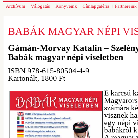
Archívum
Válogatás
Könyveink
Címlapgaléria
Partnereink
BABÁK MAGYAR NÉPI VI
Gámán-Morvay Katalin – Szelény
Babák magyar népi viseletben
ISBN 978-615-80504-4-9
Kartonált, 1800 Ft
E karcsú ka
Magyarorsz
számára ké
visznek h
egy népi vi
babákról k
A magyar v