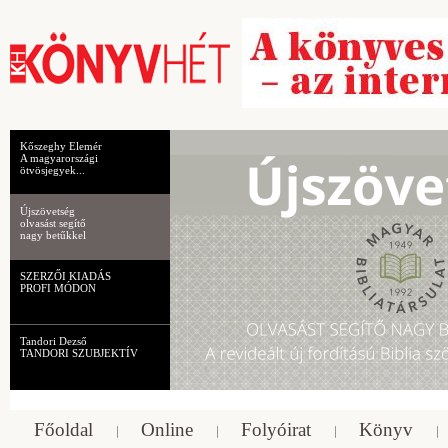
Kőszeghy Elemér
A magyarországi
ötvösjegyek...
Újszövetség
olvasást segítő
nagy betűkkel
SZERZŐI KIADÁS
PROFI MÓDON
Tandori Dezső
TANDORI SZUBJEKTÍV
Főoldal
Online
Folyóirat
Könyv