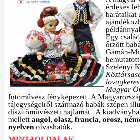
érdekes leh
barátaikat 
ajándékoz
példánnya
Egy család
őrzött bab
Gámán-Mor
bemutatott
Szelényi K
Köztársas
lovagkeresz
Magyar Ör
fotóművész fényképezett. A Magyarorszá
tájegységeiről származó babák szépen ill
díszítőművészeti hajlamát. A kiadványban
mellett
angol, olasz, francia, orosz, ném
nyelven
olvashatók.
MINTAOLDALAK