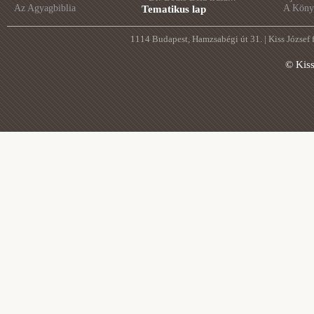
Az Agyagbiblia
A Könyv
Tematikus lap
1114 Budapest, Hamzsabégi út 31. | Kiss József
© Kis