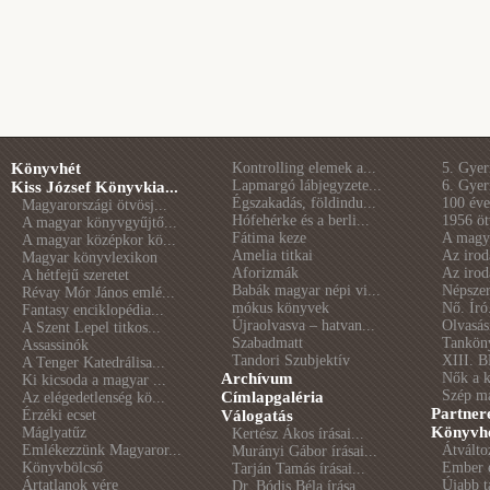
Könyvhét
Kontrolling elemek a...
5. Gye
Lapmargó lábjegyzete...
6. Gye
Kiss József Könyvkia...
Égszakadás, földindu...
100 éve 
Magyarországi ötvösj...
Hófehérke és a berli...
1956 öt
A magyar könyvgyűjtő...
Fátima keze
A magya
A magyar középkor kö...
Amelia titkai
Az irod
Magyar könyvlexikon
Aforizmák
Az irod
A hétfejű szeretet
Babák magyar népi vi...
Népszer
Révay Mór János emlé...
mókus könyvek
Nő. Író
Fantasy enciklopédia...
Újraolvasva – hatvan...
Olvasás
A Szent Lepel titkos...
Szabadmatt
Tankön
Assassinók
Tandori Szubjektív
XIII. B
A Tenger Katedrálisa...
Archívum
Nők a 
Ki kicsoda a magyar ...
Szép m
Címlapgaléria
Az elégedetlenség kö...
Partner
Érzéki ecset
Válogatás
Könyvhé
Máglyatűz
Kertész Ákos írásai...
Emlékezzünk Magyaror...
Átválto
Murányi Gábor írásai...
Könyvbölcső
Ember é
Tarján Tamás írásai...
Ártatlanok vére
Újabb t
Dr. Bódis Béla írása...