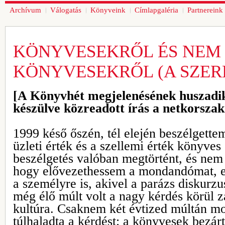
Archívum
Válogatás
Könyveink
Címlapgaléria
Partnereink
KÖNYVESEKRŐL ÉS NEM
KÖNYVESEKRŐL (A SZERK
[A Könyvhét megjelenésének huszadik
készülve közreadott írás a netkorszak 
1999 késő őszén, tél elején beszélgette
üzleti érték és a szellemi érték könyves
beszélgetés valóban megtörtént, és nem 
hogy elővezethessem a mondandómat, e
a személyre is, akivel a parázs diskurzu
még élő múlt volt a nagy kérdés körül za
kultúra. Csaknem két évtized múltán mo
túlhaladta a kérdést: a könyvesek bezár