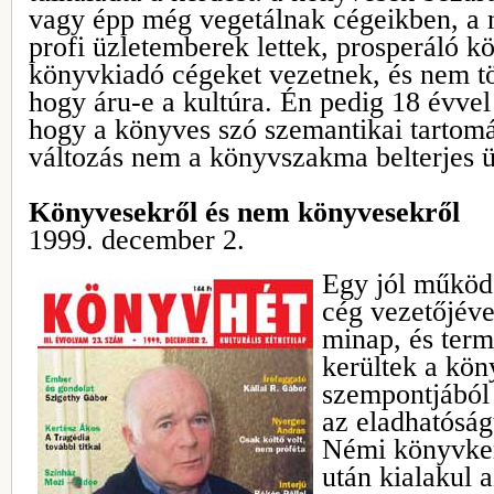
vagy épp még vegetálnak cégeikben, a
profi üzletemberek lettek, prosperáló 
könyvkiadó cégeket vezetnek, és nem t
hogy áru-e a kultúra. Én pedig 18 évvel
hogy a könyves szó szemantikai tartom
változás nem a könyvszakma belterjes 
Könyvesekről és nem könyvesekről
1999. december 2.
Egy jól működ
cég vezetőjéve
minap, és term
kerültek a kön
szempontjából 
az eladhatóság
Némi könyvker
után kialakul 