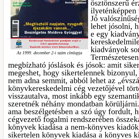
ösztönszerű é
ilyeténképpen 
Jó valószínűsé
lehet jósolni, 
e egy kiadvány
kereskedelmile
kiadványok sor
Az 1999. december 2-i szám címlapja
Természetesen
megbízható jóslások és jósok: amit sik
megeshet, hogy sikertelennek bizonyul,
nem adna semmit, abból lehet az „évszá
könyvkereskedelmi cég vezetőjével tört
visszautalva, most inkább egy szemantik
szeretnék néhány mondatban körüljárni
ama beszélgetésben a szó úgy fordult, ho
cégvezető fogalmi rendszerében összeka
könyvek kiadása a nem-könyves kiadókk
sikertelen könyvek kiadása a könyves k