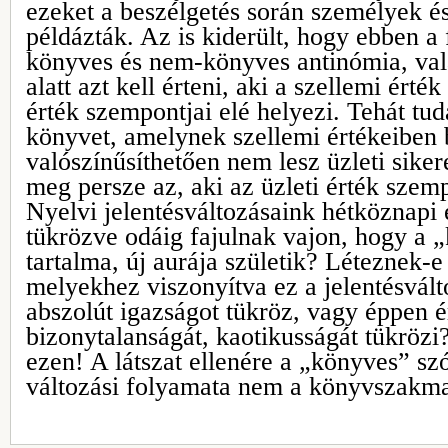
ezeket a beszélgetés során személyek é
példázták. Az is kiderült, hogy ebben a
könyves és nem-könyves antinómia, va
alatt azt kell érteni, aki a szellemi érté
érték szempontjai elé helyezi. Tehát tud
könyvet, amelynek szellemi értékeiben 
valószínűsíthetően nem lesz üzleti sik
meg persze az, aki az üzleti érték szemp
Nyelvi jelentésváltozásaink hétköznapi 
tükrözve odáig fajulnak vajon, hogy a 
tartalma, új aurája születik? Léteznek-e
melyekhez viszonyítva ez a jelentésvál
abszolút igazságot tükröz, vagy éppen 
bizonytalanságát, kaotikusságát tükröz
ezen! A látszat ellenére a „könyves” sz
változási folyamata nem a könyvszakma 