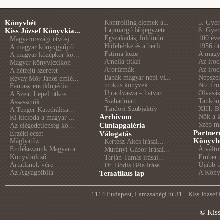
Könyvhét
Kontrolling elemek a...
5. Gye
Lapmargó lábjegyzete...
6. Gye
Kiss József Könyvkia...
Égszakadás, földindu...
100 éve 
Magyarországi ötvösj...
Hófehérke és a berli...
1956 öt
A magyar könyvgyűjtő...
Fátima keze
A magya
A magyar középkor kö...
Amelia titkai
Az irod
Magyar könyvlexikon
Aforizmák
Az irod
A hétfejű szeretet
Babák magyar népi vi...
Népszer
Révay Mór János emlé...
mókus könyvek
Nő. Író
Fantasy enciklopédia...
Újraolvasva – hatvan...
Olvasás
A Szent Lepel titkos...
Szabadmatt
Tankön
Assassinók
Tandori Szubjektív
XIII. B
A Tenger Katedrálisa...
Archívum
Nők a 
Ki kicsoda a magyar ...
Szép m
Címlapgaléria
Az elégedetlenség kö...
Partner
Érzéki ecset
Válogatás
Könyvhé
Máglyatűz
Kertész Ákos írásai...
Emlékezzünk Magyaror...
Átválto
Murányi Gábor írásai...
Könyvbölcső
Ember é
Tarján Tamás írásai...
Ártatlanok vére
Újabb t
Dr. Bódis Béla írása...
Az Agyagbiblia
A Könyv
Tematikus lap
1114 Budapest, Hamzsabégi út 31. | Kiss József
© Kis