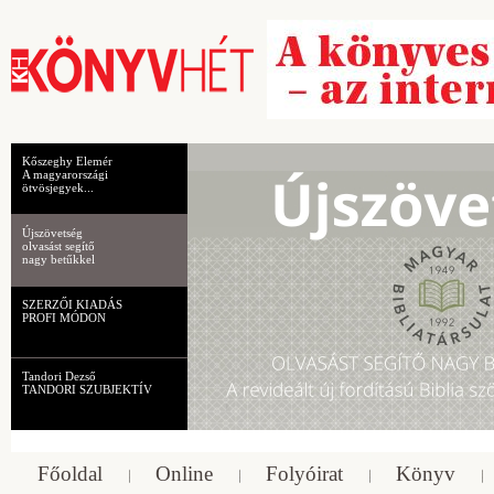
Kőszeghy Elemér
A magyarországi
ötvösjegyek...
Újszövetség
olvasást segítő
nagy betűkkel
SZERZŐI KIADÁS
PROFI MÓDON
Tandori Dezső
TANDORI SZUBJEKTÍV
Főoldal
Online
Folyóirat
Könyv